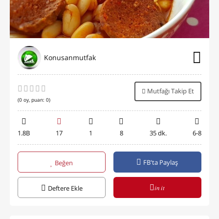
Konusanmutfak
Mutfağı Takip Et
(
0
oy, puan:
0
)
1.8B
17
1
8
35 dk.
6-8
FB'ta Paylaş
Beğen
in it
Deftere Ekle