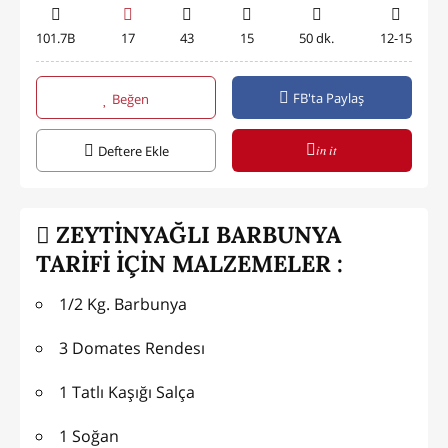
101.7B
17
43
15
50 dk.
12-15
FB'ta Paylaş
Beğen
in it
Deftere Ekle
ZEYTİNYAĞLI BARBUNYA
TARİFİ İÇİN MALZEMELER :
1/2 Kg. Barbunya
3 Domates Rendesı
1 Tatlı Kaşığı Salça
1 Soğan