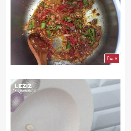
in it