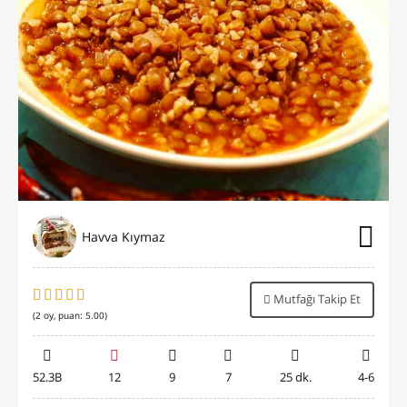
Havva Kıymaz
Mutfağı Takip Et
(
2
oy, puan:
5.00
)
52.3B
12
9
7
25 dk.
4-6