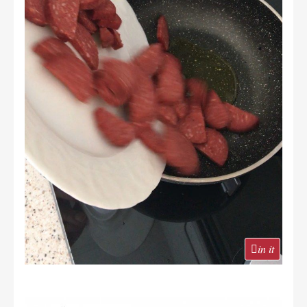
in it