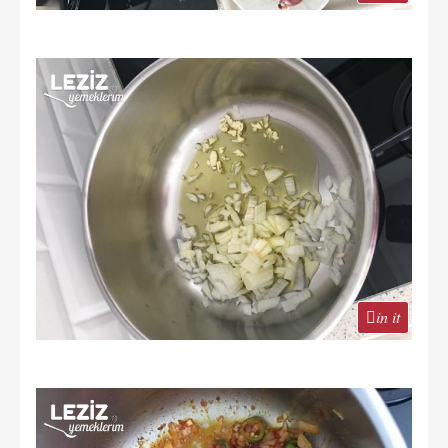
in it