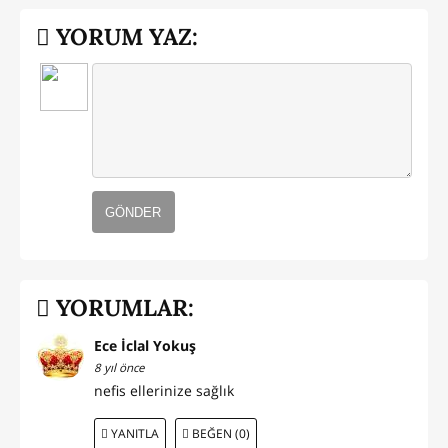
YORUM YAZ:
GÖNDER
YORUMLAR:
Ece İclal Yokuş
8 yıl önce
nefis ellerinize sağlık
YANITLA
BEĞEN (0)