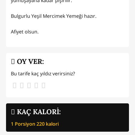
yumuşayana kadar pişirilir.
Bulgurlu Yeşil Mercimek Yemeği hazır.
Afiyet olsun.
OY VER:
Bu tarife kaç yıldız verirsiniz?
KAÇ KALORİ:
1 Porsiyon
220
kalori