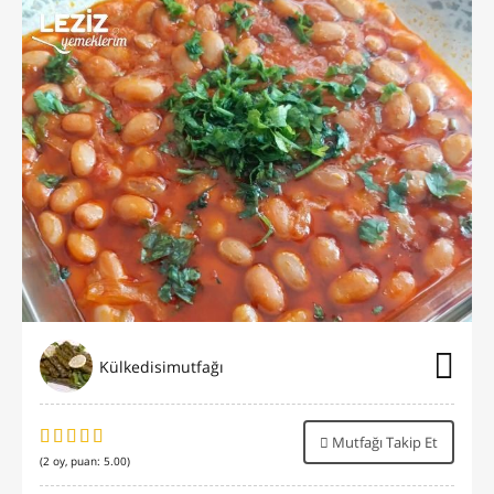
Külkedisimutfağı
Mutfağı Takip Et
(
2
oy, puan:
5.00
)