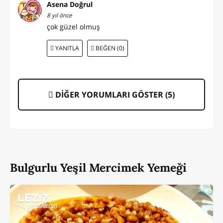
Asena Doğrul
8 yıl önce
çok güzel olmuş
YANITLA
BEĞEN (0)
DİĞER YORUMLARI GÖSTER (
5
)
Bulgurlu Yeşil Mercimek Yemeği