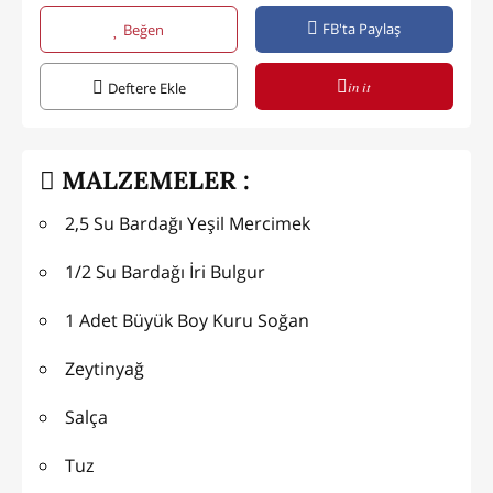
FB'ta Paylaş
Beğen
in it
Deftere Ekle
MALZEMELER :
2,5 Su Bardağı Yeşil Mercimek
1/2 Su Bardağı İri Bulgur
1 Adet Büyük Boy Kuru Soğan
Zeytinyağ
Salça
Tuz