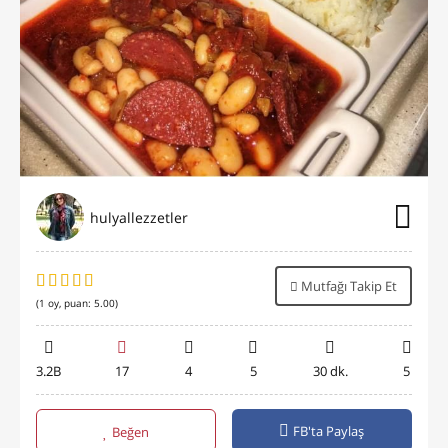
hulyallezzetler
Mutfağı Takip Et
(
1
oy, puan:
5.00
)
3.2B
17
4
5
30 dk.
5
FB'ta Paylaş
Beğen