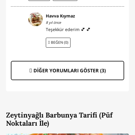
Havva Kıymaz
8 yıl önce
Teşekkür ederim 💕 💕
BEĞEN (0)
DİĞER YORUMLARI GÖSTER (
3
)
Zeytinyağlı Barbunya Tarifi (Püf
Noktaları İle)