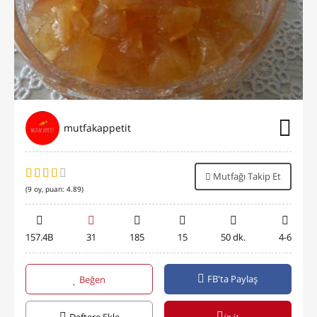
mutfakappetit
Mutfağı Takip Et
(
9
oy, puan:
4.89
)
157.4B
31
185
15
50 dk.
4-6
FB'ta Paylaş
Beğen
in it
Deftere Ekle