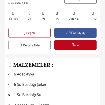
(
4
oy, puan:
5.00
)
139.4B
24
39
15
240 dk.
10-12
FB'ta Paylaş
Beğen
in it
Deftere Ekle
MALZEMELER :
6 Adet Ayva
6 Su Bardağı Şeker
1 Su Bardağı Su