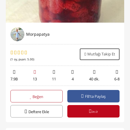
Morpapatya
Mutfağı Takip Et
(
1
oy, puan:
5.00
)
7.9B
13
11
4
40 dk.
6-8
FB'ta Paylaş
Beğen
in it
Deftere Ekle