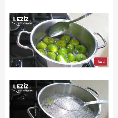
in it