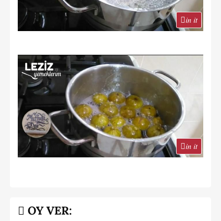
in it
in it
OY VER: