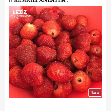
in it