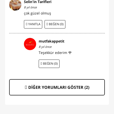
Selin'in Tarifleri
8 yıl önce
çok güzel olmuş
YANITLA
BEĞEN (0)
mutfakappetit
8 yıl önce
Teşekkür ederim 🌹
BEĞEN (0)
DİĞER YORUMLARI GÖSTER (
2
)