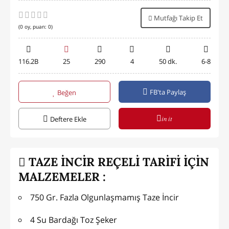
Mutfağı Takip Et
(
0
oy, puan:
0
)
116.2B
25
290
4
50 dk.
6-8
FB'ta Paylaş
Beğen
in it
Deftere Ekle
TAZE İNCİR REÇELİ TARİFİ İÇİN
MALZEMELER :
750 Gr. Fazla Olgunlaşmamış Taze İncir
4 Su Bardağı Toz Şeker