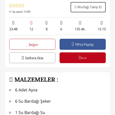
Mutfağı Takip Et
(
1
oy, puan:
5.00
)
23.4B
12
8
6
135 dk.
12-15
FB'ta Paylaş
Beğen
in it
Deftere Ekle
MALZEMELER :
6 Adet Ayva
6 Su Bardağı Şeker
1 Su Bardağı Su