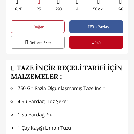
116.2B
25
290
4
50 dk.
6-8
FB'ta Paylaş
Beğen
in it
Deftere Ekle
TAZE İNCİR REÇELİ TARİFİ İÇİN
MALZEMELER :
750 Gr. Fazla Olgunlaşmamış Taze İncir
4 Su Bardağı Toz Şeker
1 Su Bardağı Su
1 Çay Kaşığı Limon Tuzu