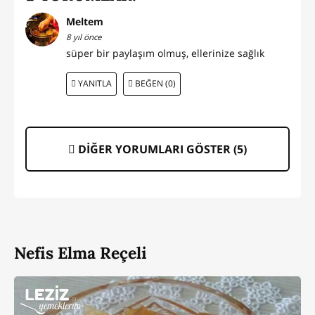
Meltem
8 yıl önce
süper bir paylaşım olmuş, ellerinize sağlık
YANITLA
BEĞEN (0)
DİĞER YORUMLARI GÖSTER (
5
)
Nefis Elma Reçeli