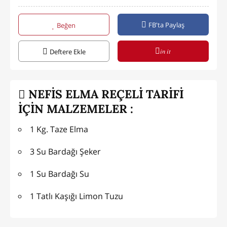
FB'ta Paylaş
Beğen
in it
Deftere Ekle
NEFİS ELMA REÇELİ TARİFİ
İÇİN MALZEMELER :
1 Kg. Taze Elma
3 Su Bardağı Şeker
1 Su Bardağı Su
1 Tatlı Kaşığı Limon Tuzu