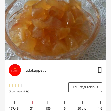
mutfakappetit
Mutfağı Takip Et
(
9
oy, puan:
4.89
)
157.4B
31
185
15
50 dk.
4-6