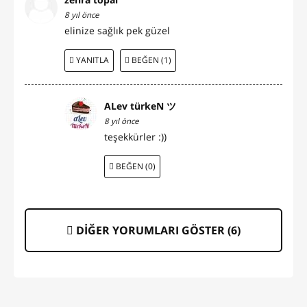
8 yıl önce
elinize sağlık pek güzel
YANITLA
BEĞEN (1)
ALev türkeN ツ
8 yıl önce
teşekkürler :))
BEĞEN (0)
DİĞER YORUMLARI GÖSTER (
6
)