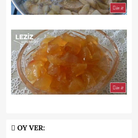
in it
in it
OY VER: