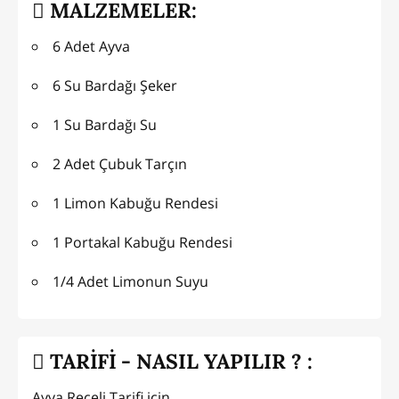
MALZEMELER:
6 Adet Ayva
6 Su Bardağı Şeker
1 Su Bardağı Su
2 Adet Çubuk Tarçın
1 Limon Kabuğu Rendesi
1 Portakal Kabuğu Rendesi
1/4 Adet Limonun Suyu
TARİFİ - NASIL YAPILIR ? :
Ayva Reçeli Tarifi için,