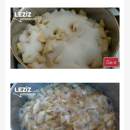
in it