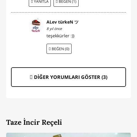
YANITLA
BEĞEN (1)
ALev türkeN ツ
8 yıl önce
teşekkürler :))
BEĞEN (0)
DİĞER YORUMLARI GÖSTER (
3
)
Taze İncir Reçeli