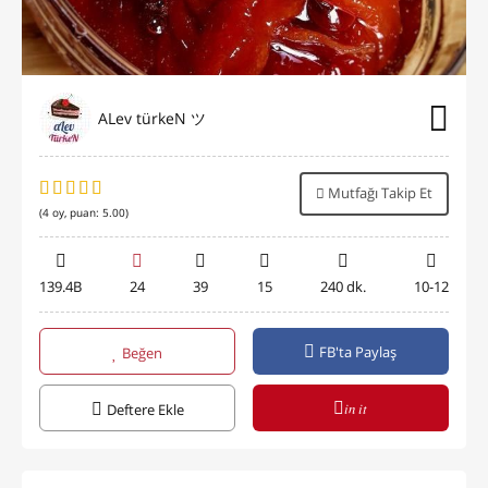
ALev türkeN ツ
Mutfağı Takip Et
(
4
oy, puan:
5.00
)
139.4B
24
39
15
240 dk.
10-12
FB'ta Paylaş
Beğen
in it
Deftere Ekle