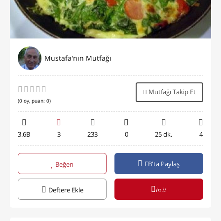
Mustafa'nın Mutfağı
Mutfağı Takip Et
(
0
oy, puan:
0
)
3.6B
3
233
0
25 dk.
4
FB'ta Paylaş
Beğen
in it
Deftere Ekle