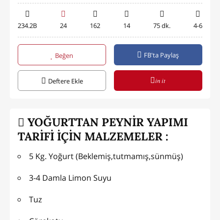
234.2B
24
162
14
75 dk.
4-6
FB'ta Paylaş
Beğen
in it
Deftere Ekle
YOĞURTTAN PEYNİR YAPIMI
TARİFİ İÇİN MALZEMELER :
5 Kg. Yoğurt (Beklemiş,tutmamış,sünmüş)
3-4 Damla Limon Suyu
Tuz