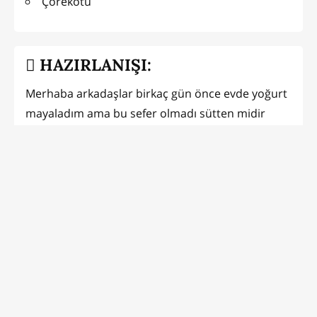
Çörekotu
HAZIRLANIŞI:
Merhaba arkadaşlar birkaç gün önce evde yoğurt
mayaladım ama bu sefer olmadı sütten midir
yoksa hazır yoğurttan mı? Sünme oldu, bende
değerlendirmek istedim. Sütten peynir yapıldığını
biliyordum ama yoğurtdanda oluyormuş.
Sizinde bazen buzdolabınızda aldığımız yoğurt
bitirilemeden ya da onunla yenilecek bir yemek
olmadığından yenileceği anı bekler, o kadar çok
bekler ki çöpe atmak gerekebilir sonunda. Bazen
de evde yoğurt yapma planlarınız yoğurtun maya
tutmaması sebebi ile yarım kalabilir. İşte bu gibi