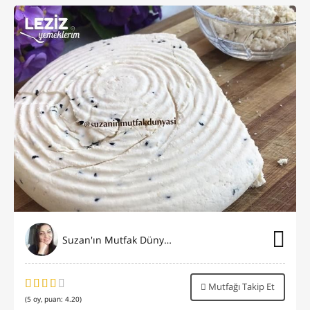
Suzan'ın Mutfak Dünyası
Mutfağı Takip Et
(
5
oy, puan:
4.20
)