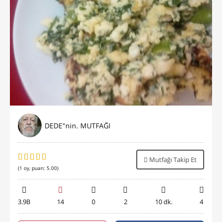
DEDE"nin. MUTFAĞI
Mutfağı Takip Et
(
1
oy, puan:
5.00
)
3.9B
14
0
2
10 dk.
4