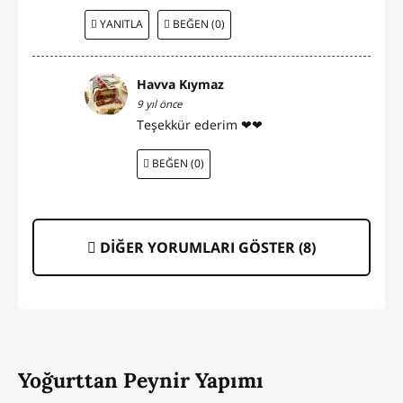
YANITLA
BEĞEN (0)
Havva Kıymaz
9 yıl önce
Teşekkür ederim ❤❤
BEĞEN (0)
DİĞER YORUMLARI GÖSTER (
8
)
Yoğurttan Peynir Yapımı