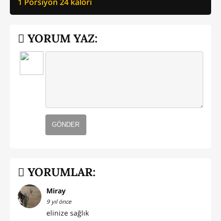
1 Porsiyon
24
kalori
YORUM YAZ:
GÖNDER
YORUMLAR:
Miray
9 yıl önce
elinize sağlık