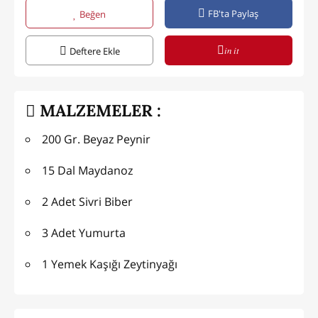
FB'ta Paylaş
Beğen
in it
Deftere Ekle
MALZEMELER :
200 Gr. Beyaz Peynir
15 Dal Maydanoz
2 Adet Sivri Biber
3 Adet Yumurta
1 Yemek Kaşığı Zeytinyağı