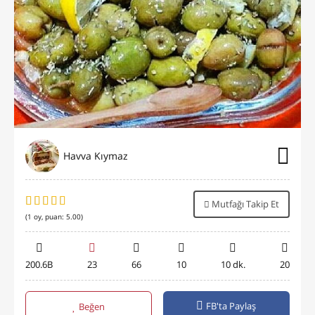
Havva Kıymaz
Mutfağı Takip Et
(
1
oy, puan:
5.00
)
200.6B
23
66
10
10 dk.
20
FB'ta Paylaş
Beğen