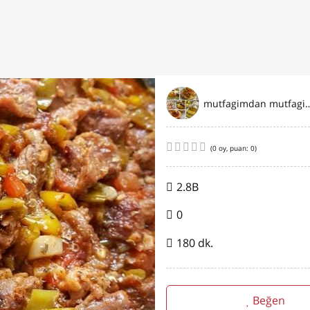
mutfagimdan mut
(
0
oy, puan:
0
)
2.8B
0
180 dk.
Beğen