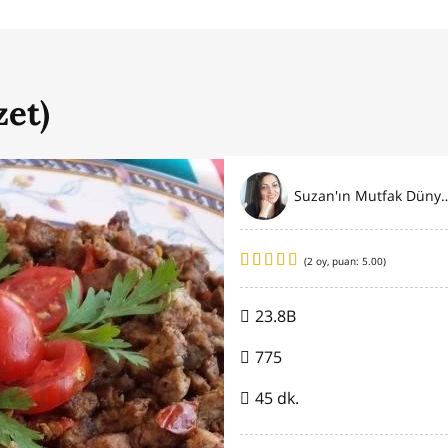
zet)
Suzan'ın Mutfak
(
2
oy, puan:
5.00
)
23.8B
775
45 dk.