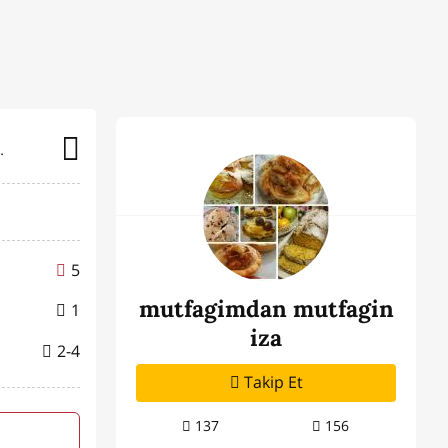
faginiza
5
mutfagimdan mutfagin
1
iza
2-4
Takip Et
137
156