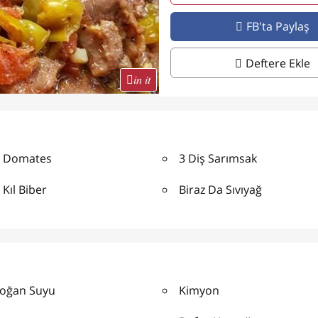
FB'ta Paylaş
Deftere Ekle
in it
t Domates
3 Diş Sarımsak
 Kıl Biber
Biraz Da Sıvıyağ
Soğan Suyu
Kimyon