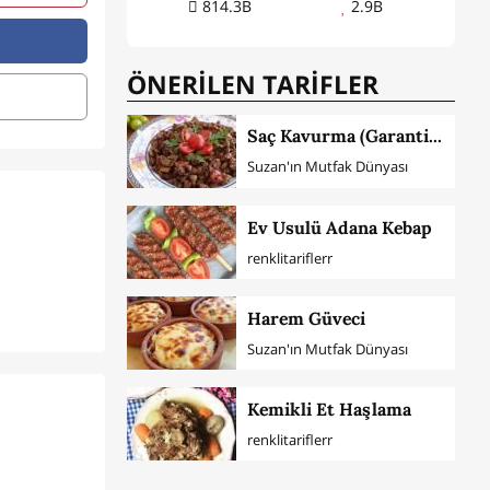
814.3B
2.9B
ÖNERİLEN TARİFLER
Saç Kavurma (Garanti Lezzet)
Suzan'ın Mutfak Dünyası
Ev Usulü Adana Kebap
renklitariflerr
Harem Güveci
Suzan'ın Mutfak Dünyası
Kemikli Et Haşlama
renklitariflerr