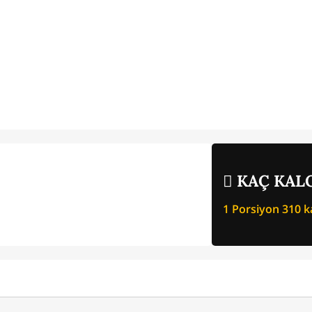
KAÇ KALO
1 Porsiyon
310
ka