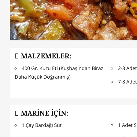
MALZEMELER:
400 Gr. Kuzu Eti (Kuşbaşından Biraz
2-3 Ade
Daha Küçük Doğranmış)
7-8 Adet
MARİNE İÇİN:
1 Çay Bardağı Süt
1 Adet 