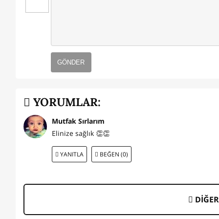
GÖNDER
YORUMLAR:
Mutfak Sırlarım
Elinize sağlık 👏👏
YANITLA
BEĞEN (0)
DİĞER