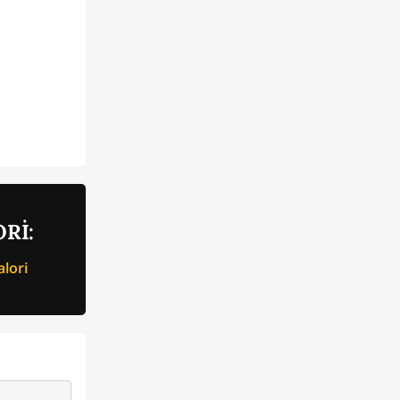
Rİ:
lori