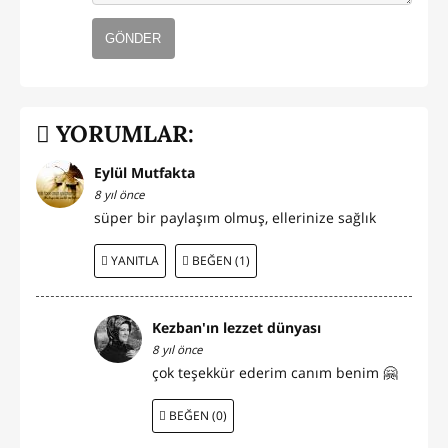
GÖNDER
YORUMLAR:
Eylül Mutfakta
8 yıl önce
süper bir paylaşım olmuş, ellerinize sağlık
YANITLA
BEĞEN (1)
Kezban'ın lezzet dünyası
8 yıl önce
çok teşekkür ederim canım benim 🤗
BEĞEN (0)