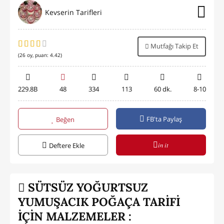
Kevserin Tarifleri
Mutfağı Takip Et
(
26
oy, puan:
4.42
)
229.8B
48
334
113
60 dk.
8-10
FB'ta Paylaş
Beğen
in it
Deftere Ekle
SÜTSÜZ YOĞURTSUZ
YUMUŞACIK POĞAÇA TARİFİ
İÇİN MALZEMELER :