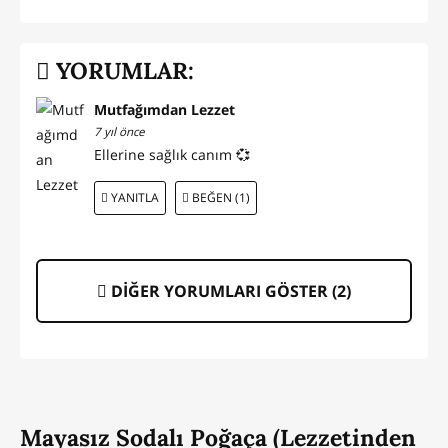
YORUMLAR:
Mutfağımdan Lezzet
7 yıl önce
Ellerine sağlık canım 💞
YANITLA
BEĞEN (1)
DİĞER YORUMLARI GÖSTER (
2
)
Mayasız Sodalı Poğaça (Lezzetinden