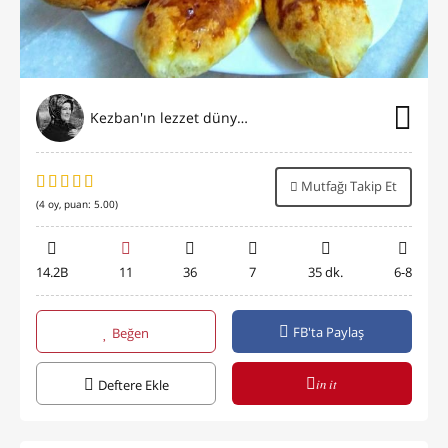
Kezban'ın lezzet dünyası
Mutfağı Takip Et
(
4
oy, puan:
5.00
)
14.2B
11
36
7
35 dk.
6-8
FB'ta Paylaş
Beğen
in it
Deftere Ekle