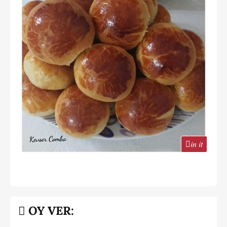
in it
OY VER: