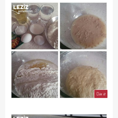
in it