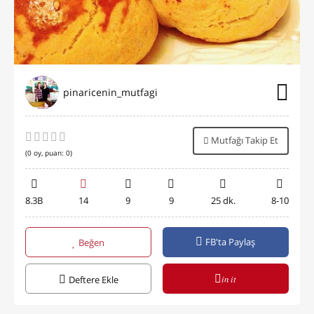
pinaricenin_mutfagi
Mutfağı Takip Et
(
0
oy, puan:
0
)
8.3B
14
9
9
25 dk.
8-10
FB'ta Paylaş
Beğen
in it
Deftere Ekle