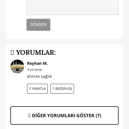
GÖNDER
YORUMLAR:
Reyhan M.
9 yıl önce
elinize sağlık
YANITLA
BEĞEN (0)
DİĞER YORUMLARI GÖSTER (
7
)