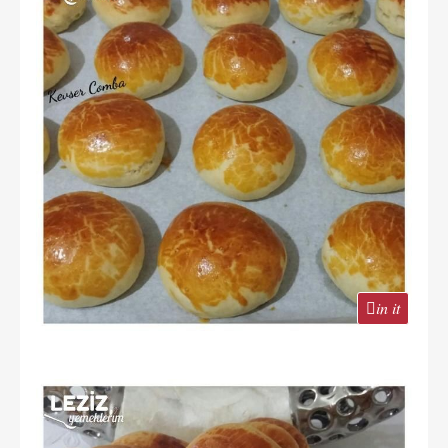
in it