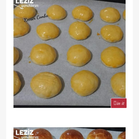
in it