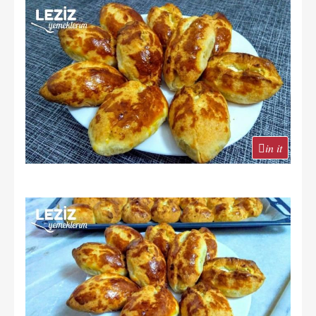
in it