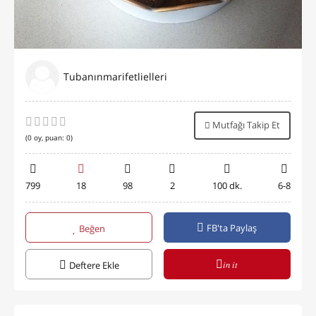
Tubanınmarifetlielleri
Mutfağı Takip Et
(
0
oy, puan:
0
)
799
18
98
2
100 dk.
6-8
FB'ta Paylaş
Beğen
in it
Deftere Ekle