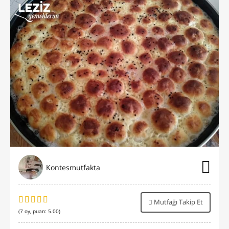
Kontesmutfakta
Mutfağı Takip Et
(
7
oy, puan:
5.00
)