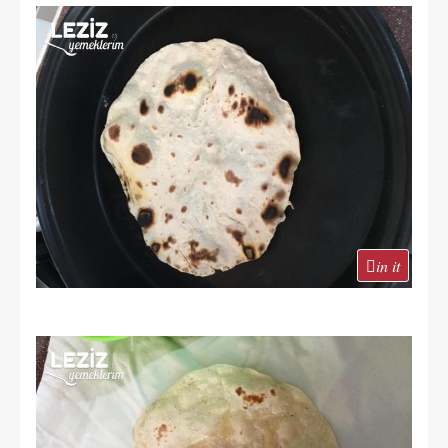
in it