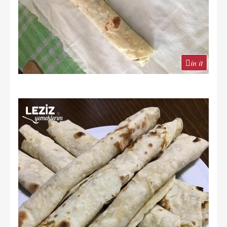
in it