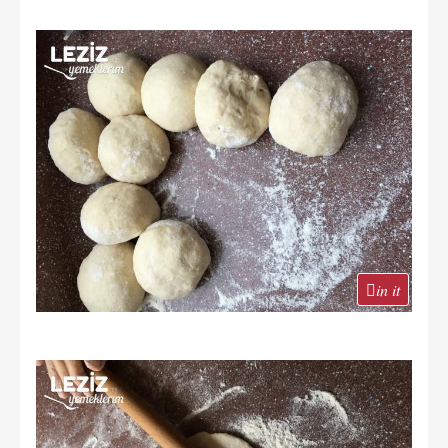
in it