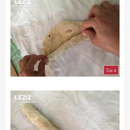
in it