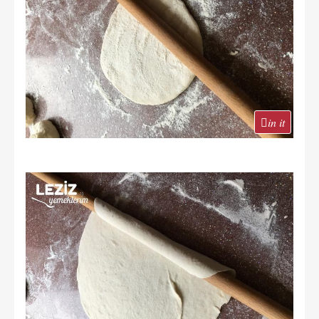
in it