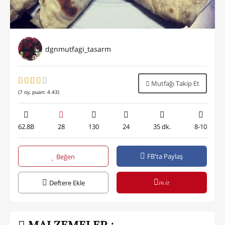
dgnmutfagi_tasarm
Mutfağı Takip Et
(
7
oy, puan:
4.43
)
62.8B
28
130
24
35 dk.
8-10
FB'ta Paylaş
Beğen
in it
Deftere Ekle
MALZEMELER :