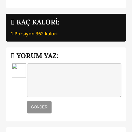
KAÇ KALORİ:
1 Porsiyon
362
kalori
YORUM YAZ:
GÖNDER