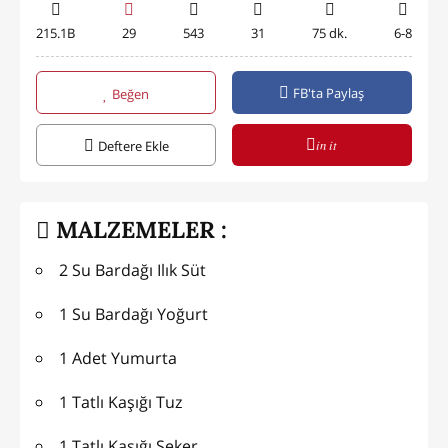
215.1B
29
543
31
75 dk.
6-8
FB'ta Paylaş
Beğen
in it
Deftere Ekle
MALZEMELER :
2 Su Bardağı Ilık Süt
1 Su Bardağı Yoğurt
1 Adet Yumurta
1 Tatlı Kaşığı Tuz
1 Tatlı Kaşığı Şeker