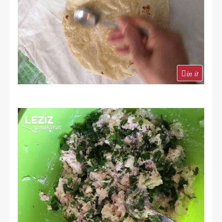
in it