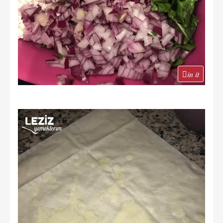
in it