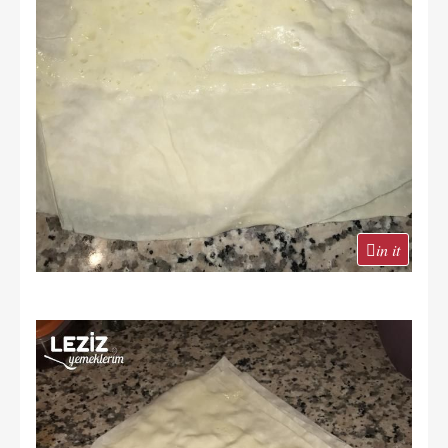
in it