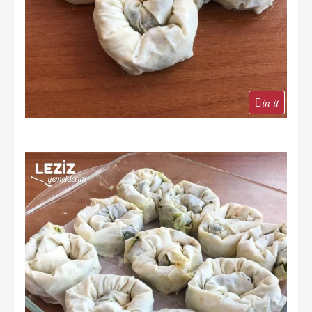
in it