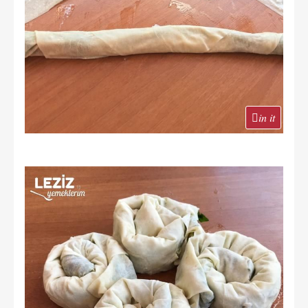
in it