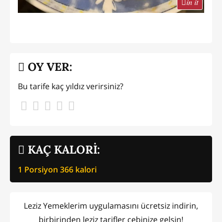
in it
OY VER:
Bu tarife kaç yıldız verirsiniz?
KAÇ KALORİ:
1 Porsiyon
366
kalori
Leziz Yemeklerim uygulamasını ücretsiz indirin,
birbirinden leziz tarifler cebinize gelsin!