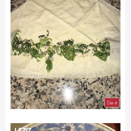
in it