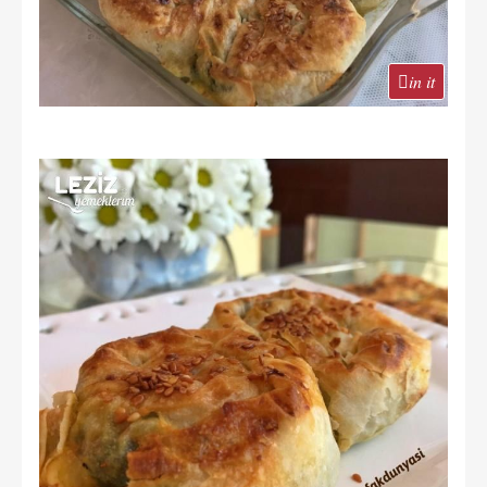
in it