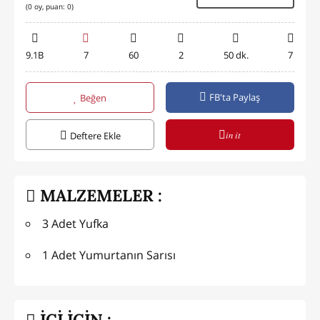
(
0
oy, puan:
0
)
9.1B
7
60
2
50 dk.
7
FB'ta Paylaş
Beğen
in it
Deftere Ekle
MALZEMELER :
3 Adet Yufka
1 Adet Yumurtanın Sarısı
İÇİ İÇİN :