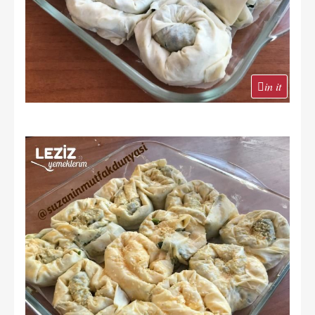
in it