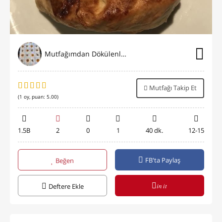
Mutfağımdan Dökülenler
Mutfağı Takip Et
(
1
oy, puan:
5.00
)
1.5B
2
0
1
40 dk.
12-15
FB'ta Paylaş
Beğen
in it
Deftere Ekle