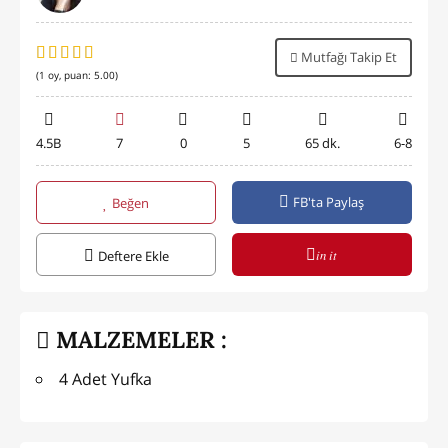
Mutfağı Takip Et
(
1
oy, puan:
5.00
)
4.5B
7
0
5
65 dk.
6-8
FB'ta Paylaş
Beğen
in it
Deftere Ekle
MALZEMELER :
4 Adet Yufka