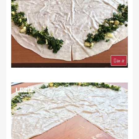
in it