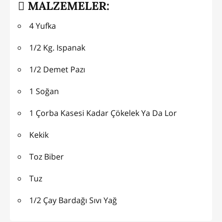
MALZEMELER:
4 Yufka
1/2 Kg. Ispanak
1/2 Demet Pazı
1 Soğan
1 Çorba Kasesi Kadar Çökelek Ya Da Lor
Kekik
Toz Biber
Tuz
1/2 Çay Bardağı Sıvı Yağ