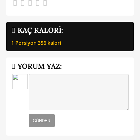
KAÇ KALORİ:
1 Porsiyon
356
kalori
YORUM YAZ:
GÖNDER