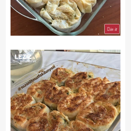
in it