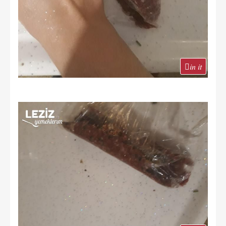
in it