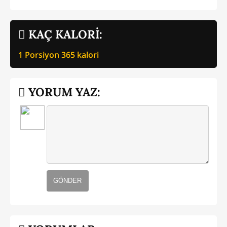
KAÇ KALORİ:
1 Porsiyon
365
kalori
YORUM YAZ:
GÖNDER