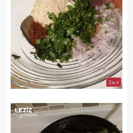
in it