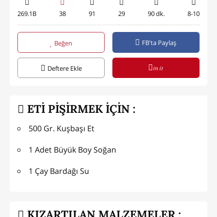
269.1B
38
91
29
90 dk.
8-10
FB'ta Paylaş
Beğen
in it
Deftere Ekle
ETİ PİŞİRMEK İÇİN :
500 Gr. Kuşbaşı Et
1 Adet Büyük Boy Soğan
1 Çay Bardağı Su
KIZARTILAN MALZEMELER :