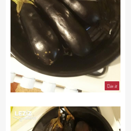
in it