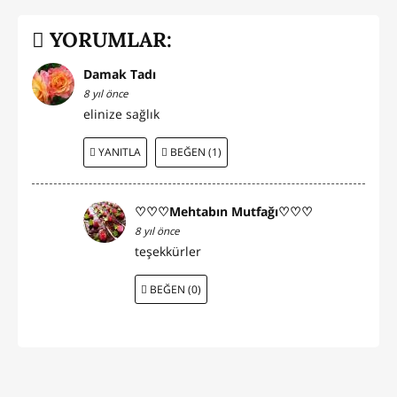
YORUMLAR:
Damak Tadı
8 yıl önce
elinize sağlık
YANITLA
BEĞEN (1)
♡♡♡Mehtabın Mutfağı♡♡♡
8 yıl önce
teşekkürler
BEĞEN (0)