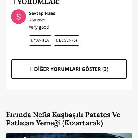
YORUMLAR:
Sevtap Haas
5 yıl önce
very good
YANITLA
BEĞEN (0)
DİĞER YORUMLARI GÖSTER (
3
)
Fırında Nefis Kuşbaşılı Patates Ve
Patlıcan Yemeği (Kızartarak)