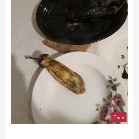
in it