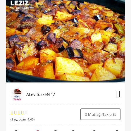
ALev türkeN ツ
Mutfağı Takip Et
(
5
oy, puan:
4.40
)