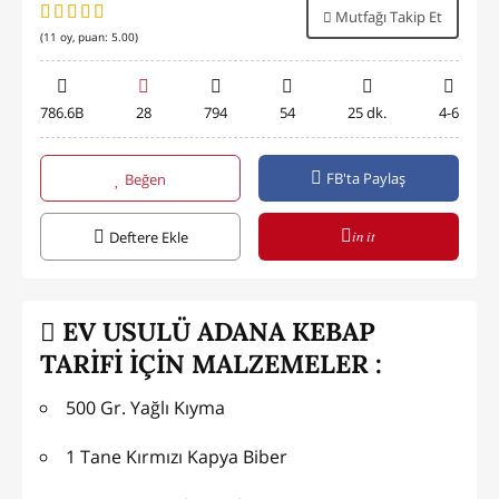
Mutfağı Takip Et
(
11
oy, puan:
5.00
)
786.6B
28
794
54
25 dk.
4-6
FB'ta Paylaş
Beğen
in it
Deftere Ekle
EV USULÜ ADANA KEBAP
TARİFİ İÇİN MALZEMELER :
500 Gr. Yağlı Kıyma
1 Tane Kırmızı Kapya Biber