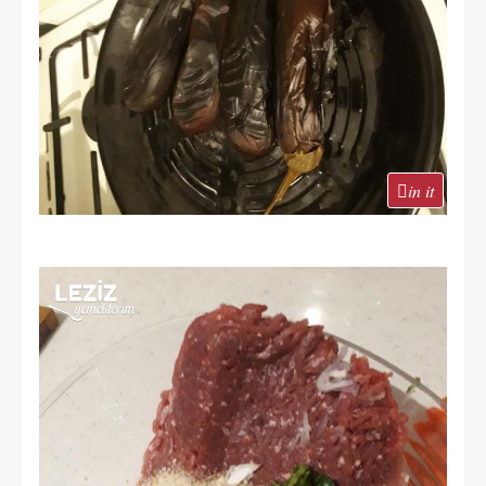
in it