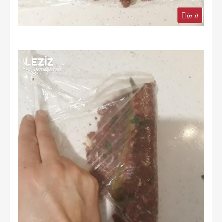
in it