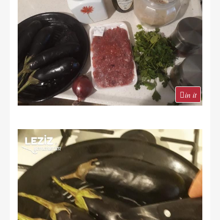
in it