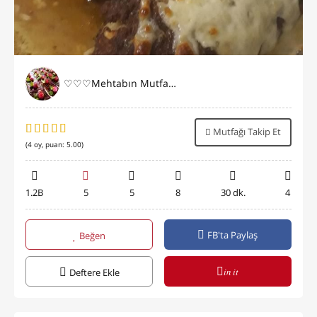
♡♡♡Mehtabın Mutfağı♡♡♡
Mutfağı Takip Et
(
4
oy, puan:
5.00
)
1.2B
5
5
8
30 dk.
4
FB'ta Paylaş
Beğen
in it
Deftere Ekle