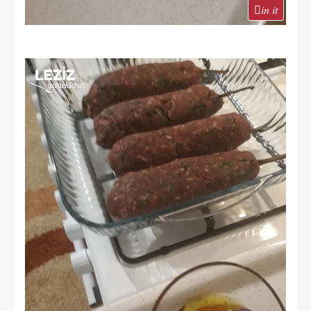
in it