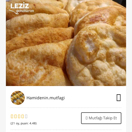
Hamidenin.mutfagi
Mutfağı Takip Et
(
21
oy, puan:
4.48
)