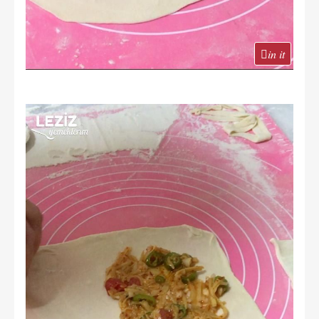
in it