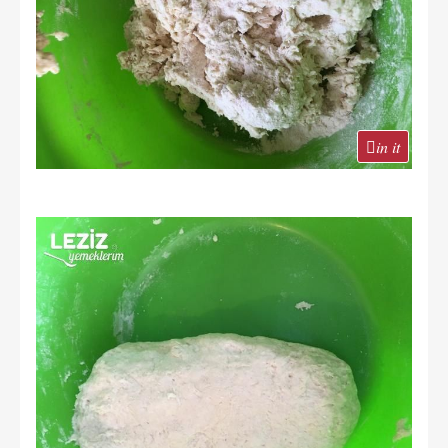
in it