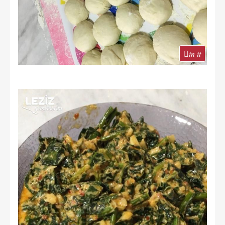
in it