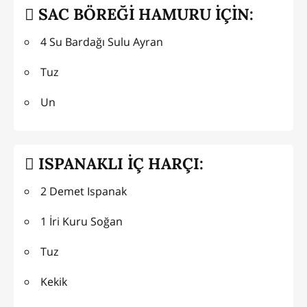
SAC BÖREĞİ HAMURU İÇİN:
4 Su Bardağı Sulu Ayran
Tuz
Un
ISPANAKLI İÇ HARÇI:
2 Demet Ispanak
1 İri Kuru Soğan
Tuz
Kekik