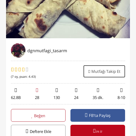
dgnmutfagi_tasarm
Mutfağı Takip Et
(
7
oy, puan:
4.43
)
62.8B
28
130
24
35 dk.
8-10
FB'ta Paylaş
Beğen
in it
Deftere Ekle