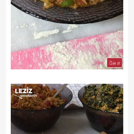
in it