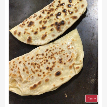
in it