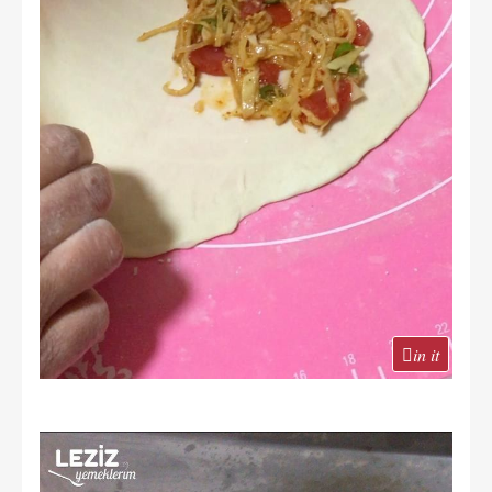
in it