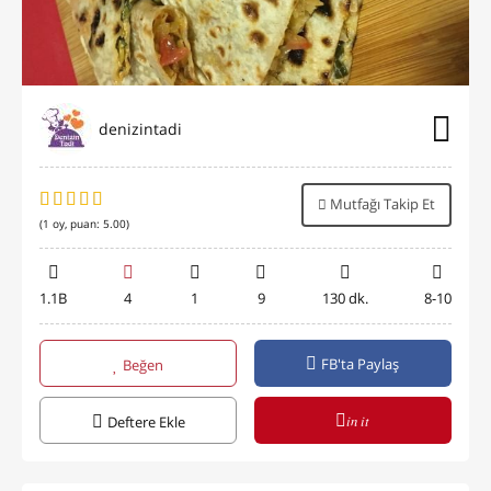
denizintadi
Mutfağı Takip Et
(
1
oy, puan:
5.00
)
1.1B
4
1
9
130 dk.
8-10
FB'ta Paylaş
Beğen
in it
Deftere Ekle