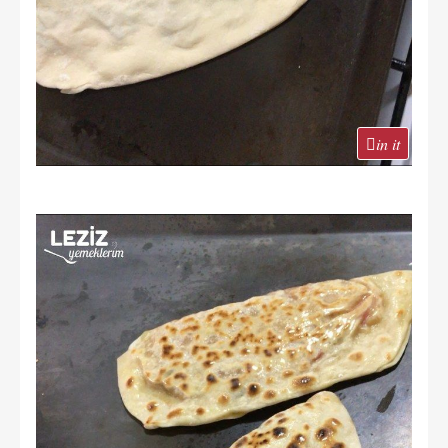
in it