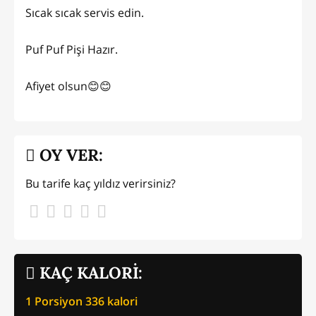
Sıcak sıcak servis edin.
Puf Puf Pişi Hazır.
Afiyet olsun😊😊
OY VER:
Bu tarife kaç yıldız verirsiniz?
KAÇ KALORİ:
1 Porsiyon
336
kalori