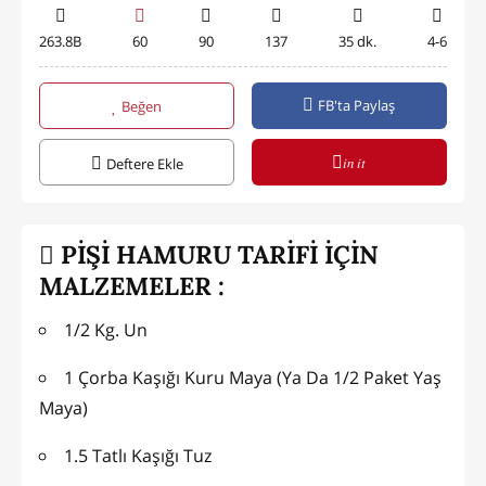
263.8B
60
90
137
35 dk.
4-6
FB'ta Paylaş
Beğen
in it
Deftere Ekle
PİŞİ HAMURU TARİFİ İÇİN
MALZEMELER :
1/2 Kg. Un
1 Çorba Kaşığı Kuru Maya (Ya Da 1/2 Paket Yaş
Maya)
1.5 Tatlı Kaşığı Tuz