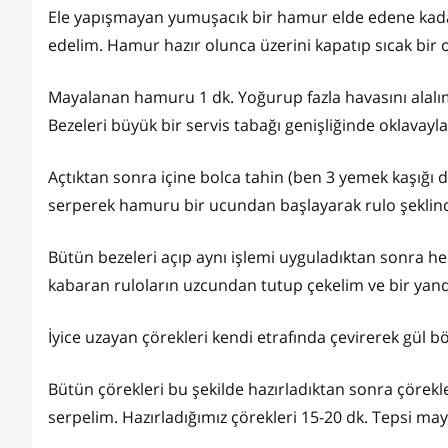
Ele yapışmayan yumuşacık bir hamur elde edene kad
edelim. Hamur hazır olunca üzerini kapatıp sıcak bir
Mayalanan hamuru 1 dk. Yoğurup fazla havasını alal
Bezeleri büyük bir servis tabağı genişliğinde oklavayla
Açtıktan sonra içine bolca tahin (ben 3 yemek kaşığı
serperek hamuru bir ucundan başlayarak rulo şeklind
Bütün bezeleri açıp aynı işlemi uyguladıktan sonra he
kabaran ruloların uzcundan tutup çekelim ve bir yand
İyice uzayan çörekleri kendi etrafında çevirerek gül bör
Bütün çörekleri bu şekilde hazırladıktan sonra çörekler
serpelim. Hazırladığımız çörekleri 15-20 dk. Tepsi ma