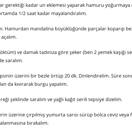
ar gerektiği kadar un eklemesi yaparak hamuru yoğurmay
 ortamda 1/2 saat kadar mayalandıralım.
ım. Hamurdan mandalina büyüklüğünde parçalar koparıp bez
 açalım.
 döktüm) ve damak tadınıza göre şeker (ben 2 yemek kaşığı s
e saralım.
psinin üzerini bir bezle örtüp 20 dk. Dinlendirelim. Süre so
an da kıvırarak burgu yapalım.
eği şeklinde saralım ve yağlı kağıt serili tepsiye dizelim.
in üzerine çırpılmış yumurta sarısı sürüp bolca ceviz veya fı
yalanmasına bırakalım.