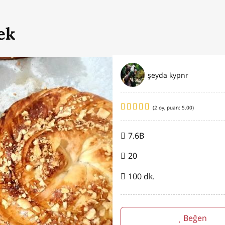
ek
şeyda kypnr
(
2
oy, puan:
5.00
)
7.6B
20
100 dk.
Beğen