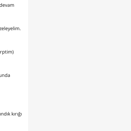
a devam
eleyelim.
erptim)
nunda
ndık kırığı