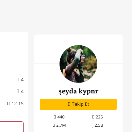
4
şeyda kypnr
4
12-15
Takip Et
440
225
2.7M
2.5B