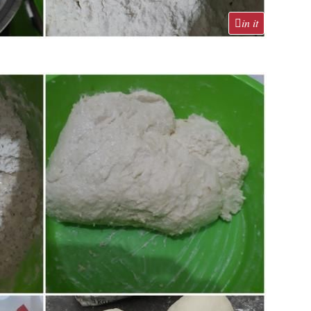
in it