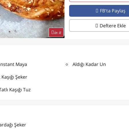
FB'ta Paylaş
Deftere Ekle
in it
 İnstant Maya
Aldığı Kadar Un
 Kaşığı Şeker
Tatlı Kaşığı Tuz
ardağı Şeker