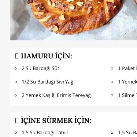
HAMURU İÇİN:
2 Su Bardağı Süt
1 Paket
1/2 Su Bardağı Sıvı Yağ
1 Yemek
2 Yemek Kaşığı Erimiş Tereyağ
1 Silme 
İÇİNE SÜRMEK İÇİN:
1,5 Su Bardağı Tahin
1,5 Su B