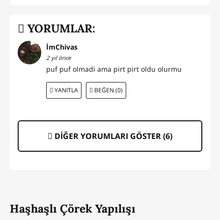
YORUMLAR:
İmChivas
2 yıl önce
puf puf olmadi ama pirt pirt oldu olurmu
YANITLA
BEĞEN (0)
DİĞER YORUMLARI GÖSTER (
6
)
Haşhaşlı Çörek Yapılışı