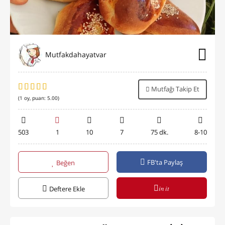
Mutfakdahayatvar
Mutfağı Takip Et
(
1
oy, puan:
5.00
)
503
1
10
7
75 dk.
8-10
FB'ta Paylaş
Beğen
in it
Deftere Ekle