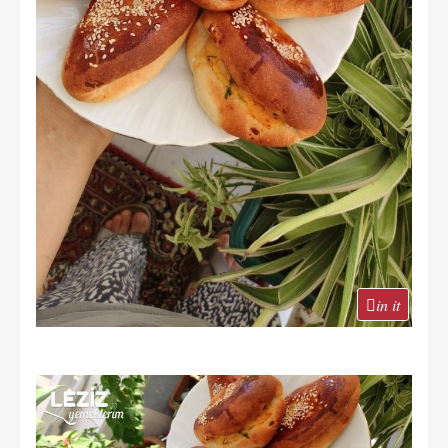
in it