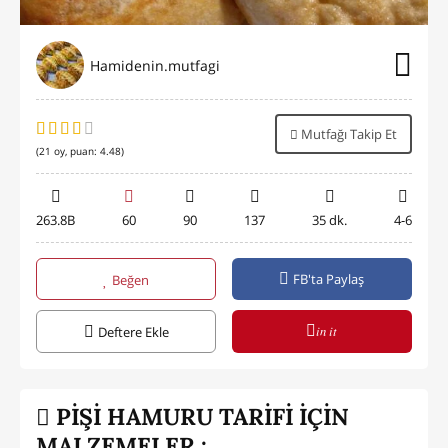
Hamidenin.mutfagi
Mutfağı Takip Et
(
21
oy, puan:
4.48
)
263.8B
60
90
137
35 dk.
4-6
FB'ta Paylaş
Beğen
in it
Deftere Ekle
PİŞİ HAMURU TARİFİ İÇİN
MALZEMELER :