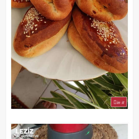
in it