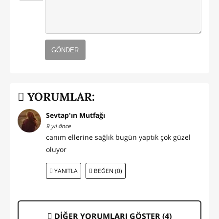
GÖNDER
YORUMLAR:
Sevtap'ın Mutfağı
9 yıl önce
canım ellerine sağlık bugün yaptık çok güzel
oluyor
YANITLA
BEĞEN (0)
DİĞER YORUMLARI GÖSTER (
4
)