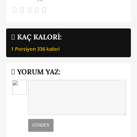
KAÇ KALORİ:
1 Porsiyon
336
kalori
YORUM YAZ:
GÖNDER