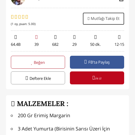
Mutfağı Takip Et
(
1
oy, puan:
5.00
)
64.4B
39
682
29
50 dk.
12-15
FB'ta Paylaş
Beğen
in it
Deftere Ekle
MALZEMELER :
200 Gr Erimiş Margarin
3 Adet Yumurta (Birisinin Sarısı Üzeri İçin