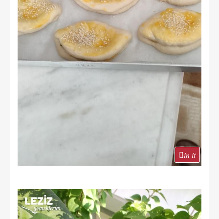
in it