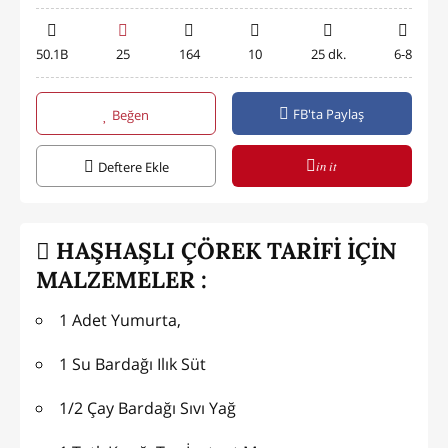
50.1B
25
164
10
25 dk.
6-8
FB'ta Paylaş
Beğen
in it
Deftere Ekle
HAŞHAŞLI ÇÖREK TARİFİ İÇİN
MALZEMELER :
1 Adet Yumurta,
1 Su Bardağı Ilık Süt
1/2 Çay Bardağı Sıvı Yağ