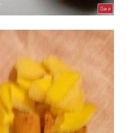
in it