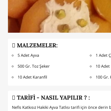
MALZEMELER:
5 Adet Ayva
1 Adet 
500 Gr. Toz Şeker
10 Adet 
10 Adet Karanfil
100 Gr.
TARİFİ - NASIL YAPILIR ? :
Nefis Katkısız Hakiki Ayva Tatlısı tarifi için önce derin