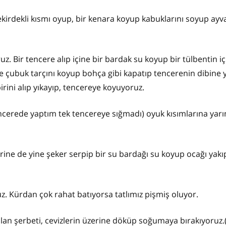
 çekirdekli kısmı oyup, bir kenara koyup kabuklarını soyup ayv
z. Bir tencere alıp içine bir bardak su koyup bir tülbentin i
ve çubuk tarçını koyup bohça gibi kapatıp tencerenin dibine 
birini alıp yıkayıp, tencereye koyuyoruz.
ncerede yaptım tek tencereye sığmadı) oyuk kısımlarına yarım
zerine de yine şeker serpip bir su bardağı su koyup ocağı yakı
z. Kürdan çok rahat batıyorsa tatlımız pişmiş oluyor.
alan şerbeti, cevizlerin üzerine döküp soğumaya bırakıyoruz.