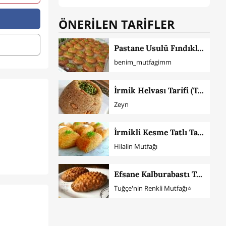
ÖNERİLEN TARİFLER
Pastane Usulü Fındıklı Şekerpare
benim_mutfagimm
İrmik Helvası Tarifi (Tam Ölçü)
Zeyn
İrmikli Kesme Tatlı Tarifi
Hilalin Mutfağı
Efsane Kalburabastı Tatlısı
Tuğçe'nin Renkli Mutfağı⭐️