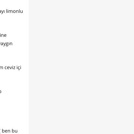
ayı limonlu
çine
yaygın
 ceviz içi
p
( ben bu