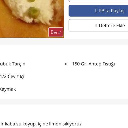
FB'ta Paylaş
Deftere Ekle
in it
Çubuk Tarçın
150 Gr. Antep Fıstığı
1/2 Ceviz İçi
 Kaymak
 bir kaba su koyup, içine limon sıkıyoruz.