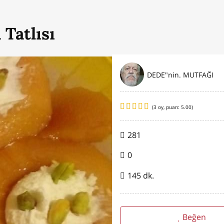
 Tatlısı
DEDE"nin. MUTFAĞI
(
3
oy, puan:
5.00
)
281
0
145 dk.
Beğen