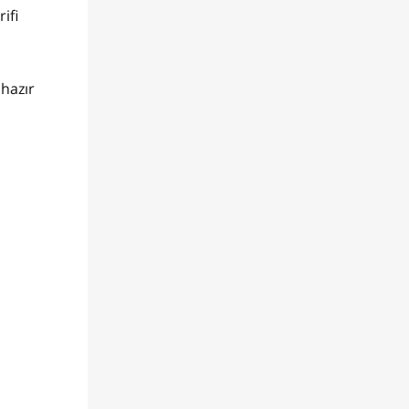
ifi
 hazır