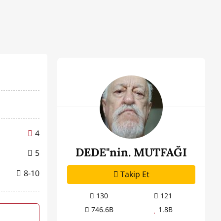
4
DEDE"nin. MUTFAĞI
5
8-10
Takip Et
130
121
746.6B
1.8B