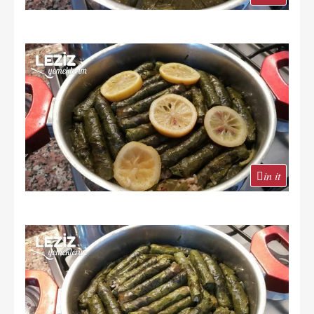
in it