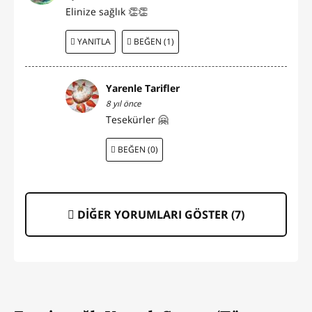
Elinize sağlık 👏👏
YANITLA
BEĞEN (1)
Yarenle Tarifler
8 yıl önce
Tesekürler 🤗
BEĞEN (0)
DİĞER YORUMLARI GÖSTER (
7
)