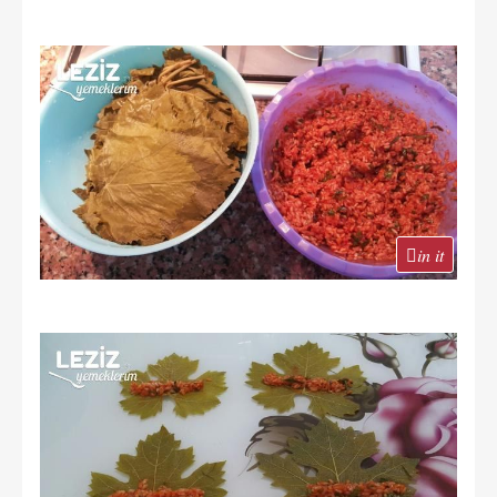
in it