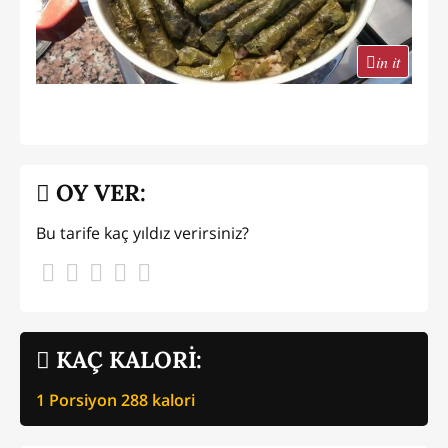
in it
OY VER:
Bu tarife kaç yıldız verirsiniz?
KAÇ KALORİ:
1 Porsiyon
288
kalori