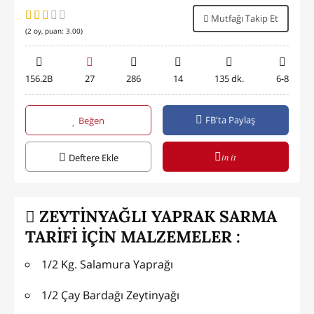
Mutfağı Takip Et
(
2
oy, puan:
3.00
)
156.2B
27
286
14
135 dk.
6-8
FB'ta Paylaş
Beğen
in it
Deftere Ekle
ZEYTİNYAĞLI YAPRAK SARMA
TARİFİ İÇİN MALZEMELER :
1/2 Kg. Salamura Yaprağı
1/2 Çay Bardağı Zeytinyağı