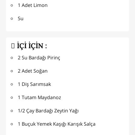
1 Adet Limon
Su
İÇİ İÇİN :
2 Su Bardağı Pirinç
2 Adet Soğan
1 Diş Sarımsak
1 Tutam Maydanoz
1/2 Çay Bardağı Zeytin Yağı
1 Buçuk Yemek Kaşığı Karışık Salça