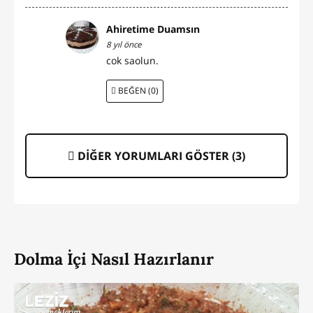
Ahiretime Duamsın
8 yıl önce
cok saolun.
BEĞEN (0)
DİĞER YORUMLARI GÖSTER (
3
)
Dolma İçi Nasıl Hazırlanır