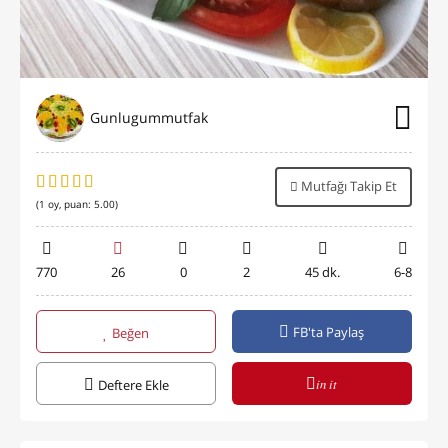
Gunlugummutfak
Mutfağı Takip Et
(
1
oy, puan:
5.00
)
770
26
0
2
45 dk.
6-8
FB'ta Paylaş
Beğen
in it
Deftere Ekle