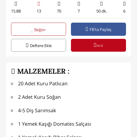
15.8B
13
70
7
50 dk.
6
FB'ta Paylaş
Beğen
in it
Deftere Ekle
MALZEMELER :
20 Adet Kuru Patlıcan
2 Adet Kuru Soğan
4-5 Diş Sarımsak
1 Yemek Kaşığı Domates Salçası