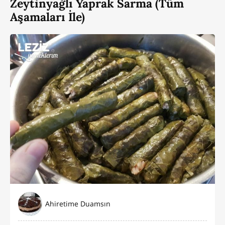
Zeytinyağlı Yaprak Sarma (Tüm
Aşamaları İle)
Ahiretime Duamsın