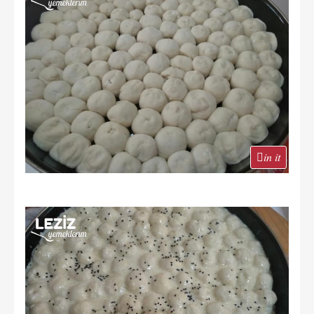
in it