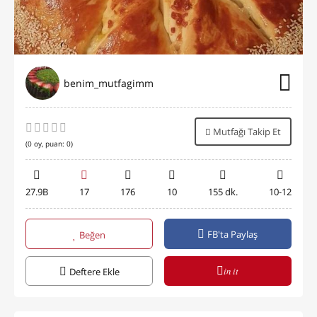
benim_mutfagimm
Mutfağı Takip Et
(
0
oy, puan:
0
)
27.9B
17
176
10
155 dk.
10-12
FB'ta Paylaş
Beğen
in it
Deftere Ekle