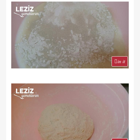
in it