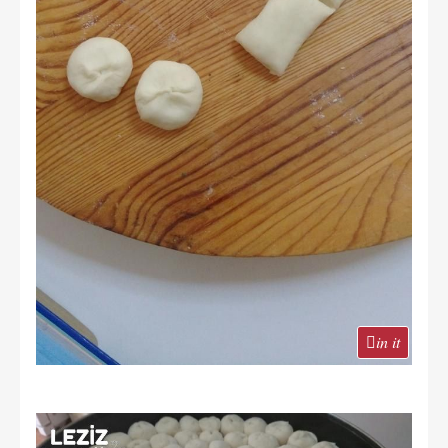
in it