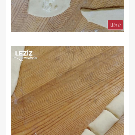
in it