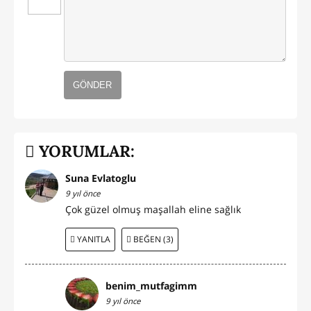
GÖNDER
YORUMLAR:
Suna Evlatoglu
9 yıl önce
Çok güzel olmuş maşallah eline sağlık
YANITLA
BEĞEN (3)
benim_mutfagimm
9 yıl önce