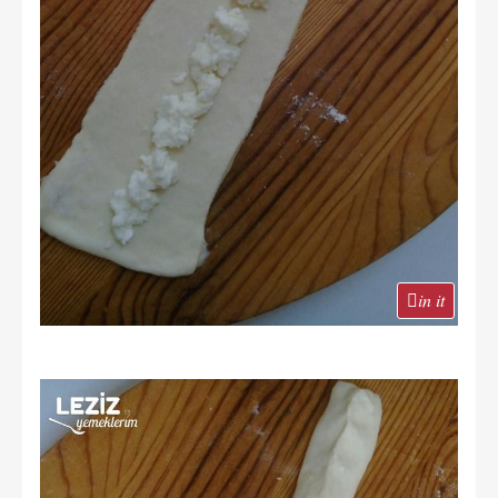
in it