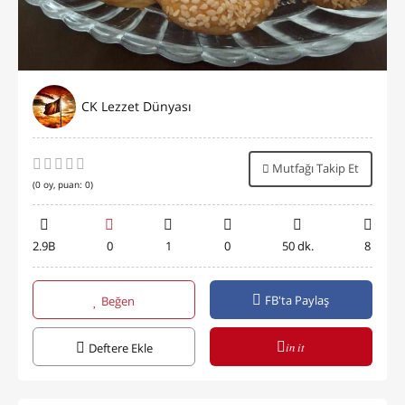
CK Lezzet Dünyası
Mutfağı Takip Et
(
0
oy, puan:
0
)
2.9B
0
1
0
50 dk.
8
FB'ta Paylaş
Beğen
in it
Deftere Ekle