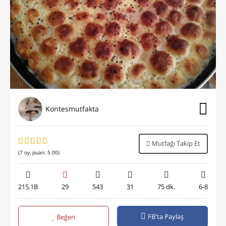
Kontesmutfakta
Mutfağı Takip Et
(
7
oy, puan:
5.00
)
215.1B
29
543
31
75 dk.
6-8
FB'ta Paylaş
Beğen