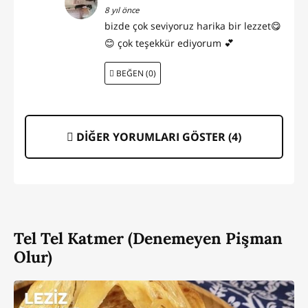
8 yıl önce
bizde çok seviyoruz harika bir lezzet😋
😊 çok teşekkür ediyorum 💕
BEĞEN (0)
DİĞER YORUMLARI GÖSTER (
4
)
Tel Tel Katmer (Denemeyen Pişman
Olur)