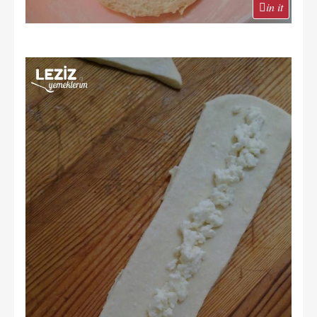
in it