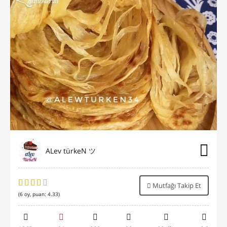
ALev türkeN ツ
Mutfağı Takip Et
(
6
oy, puan:
4.33
)