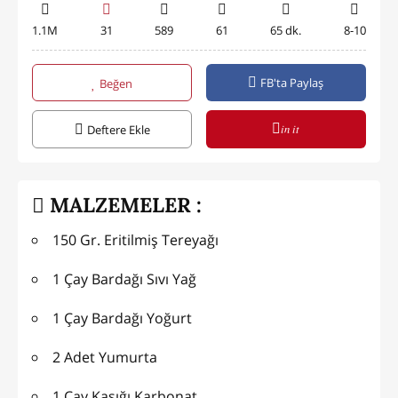
1.1M
31
589
61
65 dk.
8-10
FB'ta Paylaş
Beğen
in it
Deftere Ekle
MALZEMELER :
150 Gr. Eritilmiş Tereyağı
1 Çay Bardağı Sıvı Yağ
1 Çay Bardağı Yoğurt
2 Adet Yumurta
1 Çay Kaşığı Karbonat