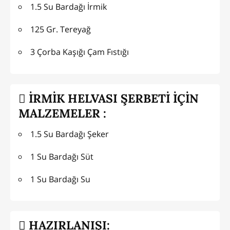
1.5 Su Bardağı İrmik
125 Gr. Tereyağ
3 Çorba Kaşığı Çam Fıstığı
İRMİK HELVASI ŞERBETİ İÇİN
MALZEMELER :
1.5 Su Bardağı Şeker
1 Su Bardağı Süt
1 Su Bardağı Su
HAZIRLANIŞI: