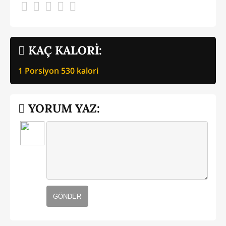
KAÇ KALORİ:
1 Porsiyon
530
kalori
YORUM YAZ:
GÖNDER