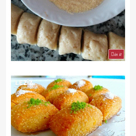
in it