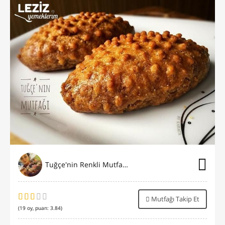
Tuğçe'nin Renkli Mutfağı⭐️
Mutfağı Takip Et
(
19
oy, puan:
3.84
)