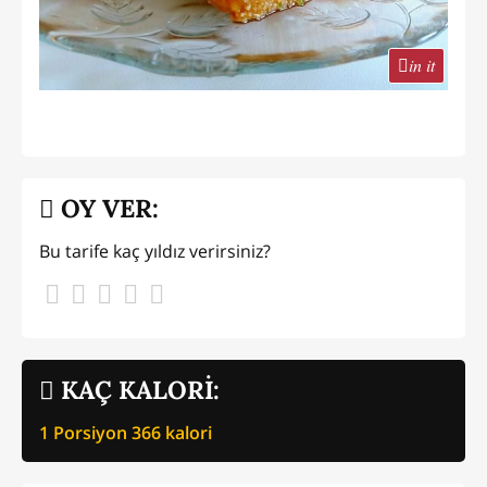
in it
OY VER:
Bu tarife kaç yıldız verirsiniz?
KAÇ KALORİ:
1 Porsiyon
366
kalori