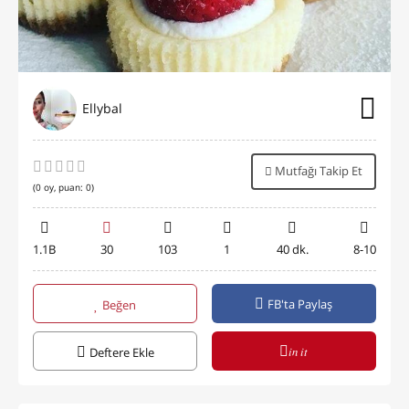
Ellybal
Mutfağı Takip Et
(
0
oy, puan:
0
)
1.1B
30
103
1
40 dk.
8-10
FB'ta Paylaş
Beğen
in it
Deftere Ekle