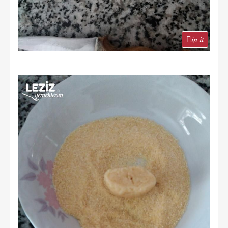
in it