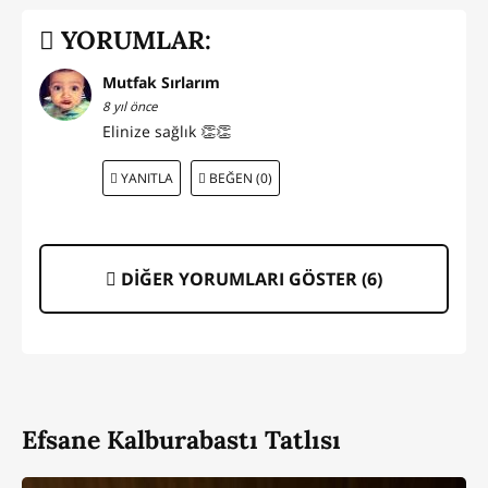
YORUMLAR:
Mutfak Sırlarım
8 yıl önce
Elinize sağlık 👏👏
YANITLA
BEĞEN (0)
DİĞER YORUMLARI GÖSTER (
6
)
Efsane Kalburabastı Tatlısı