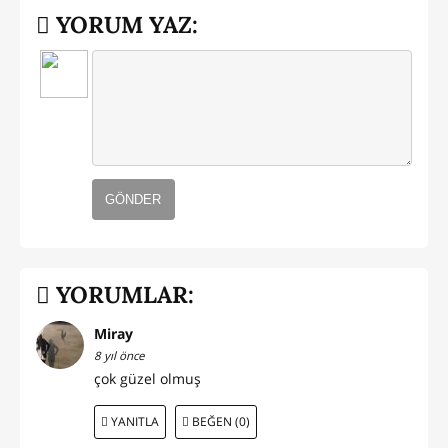
YORUM YAZ:
GÖNDER
YORUMLAR:
Miray
8 yıl önce
çok güzel olmuş
YANITLA
BEĞEN (0)