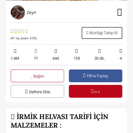
Zeyn
Mutfağı Takip Et
(
41
oy, puan:
4.05
)
1.4M
71
644
159
30 dk.
4
FB'ta Paylaş
Beğen
in it
Deftere Ekle
İRMİK HELVASI TARİFİ İÇİN
MALZEMELER :