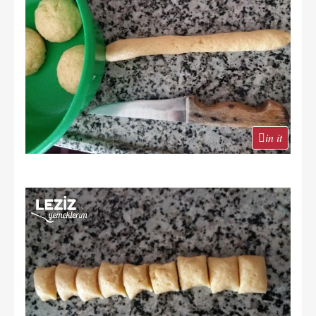
in it