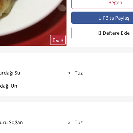
Beğen
FB'ta Paylaş
Deftere Ekle
in it
ardağı Su
Tuz
rdağı Un
Kuru Soğan
Tuz