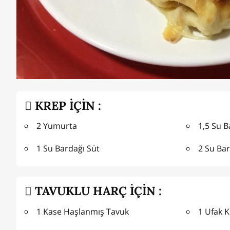
KREP İÇİN :
2 Yumurta
1,5 Su B
1 Su Bardağı Süt
2 Su Ba
TAVUKLU HARÇ İÇİN :
1 Kase Haşlanmış Tavuk
1 Ufak 