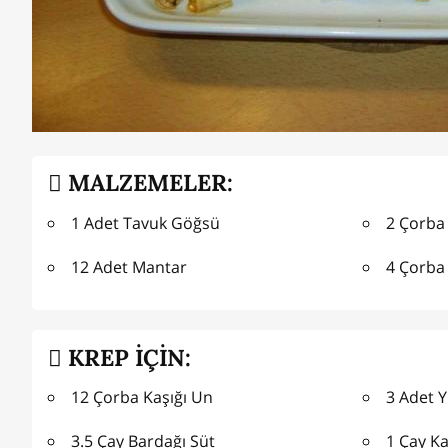
MALZEMELER:
1 Adet Tavuk Göğsü
2 Çorba 
12 Adet Mantar
4 Çorba
KREP İÇİN:
12 Çorba Kaşığı Un
3 Adet 
3.5 Çay Bardağı Süt
1 Çay Ka