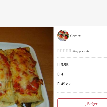
Cemre
(
0
oy, puan:
0
)
3.9B
4
45 dk.
Beğen