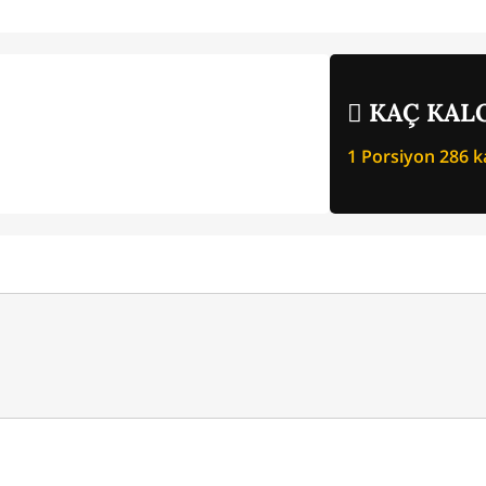
KAÇ KALO
1 Porsiyon
286
ka