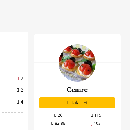
2
Cemre
2
4
Takip Et
26
115
82.8B
103