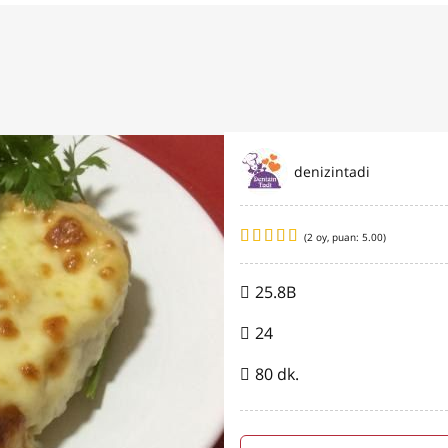
denizintadi
(
2
oy, puan:
5.00
)
25.8B
24
80 dk.