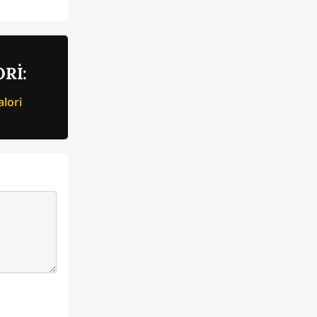
Rİ:
lori