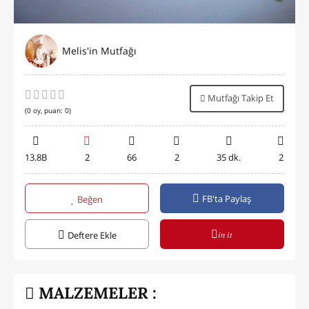
Melis'in Mutfağı
Mutfağı Takip Et
(
0
oy, puan:
0
)
13.8B
2
66
2
35 dk.
2
FB'ta Paylaş
Beğen
in it
Deftere Ekle
MALZEMELER :