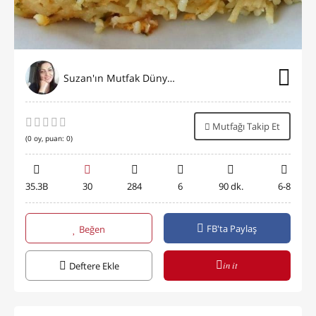
Suzan'ın Mutfak Dünyası
Mutfağı Takip Et
(
0
oy, puan:
0
)
35.3B
30
284
6
90 dk.
6-8
FB'ta Paylaş
Beğen
in it
Deftere Ekle