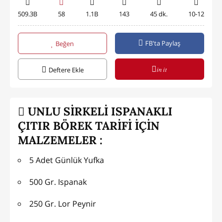
509.3B
58
1.1B
143
45 dk.
10-12
FB'ta Paylaş
Beğen
in it
Deftere Ekle
UNLU SİRKELİ ISPANAKLI
ÇITIR BÖREK TARİFİ İÇİN
MALZEMELER :
5 Adet Günlük Yufka
500 Gr. Ispanak
250 Gr. Lor Peynir