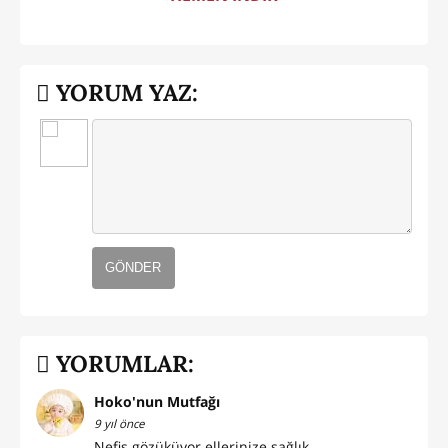
YORUM YAZ:
GÖNDER
YORUMLAR:
Hoko'nun Mutfağı
9 yıl önce
Nefis gözüküyor ellerinize sağlık...