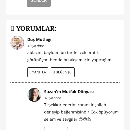
GÖNDER
YORUMLAR:
Düş Mutfağı
10 yıl önce
ablacım bayldım bu tarife. çok pratik
görünüyor. bende bu akşam için yapıcağım.
YANITLA
BEĞEN (0)
Suzan'ın Mutfak Dünyası
10 yıl önce
Teşekkür ederim canım inşallah
deneyip beğenmişindir.Çok öpüyorum
selam ve sevgiler.😊😘🙋