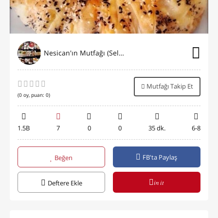
Nesican'ın Mutfağı (Selen)
Mutfağı Takip Et
(
0
oy, puan:
0
)
1.5B
7
0
0
35 dk.
6-8
FB'ta Paylaş
Beğen
in it
Deftere Ekle