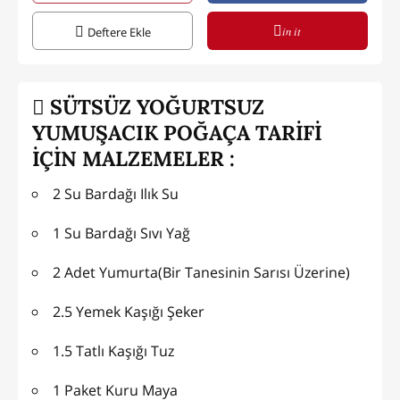
in it
Deftere Ekle
SÜTSÜZ YOĞURTSUZ
YUMUŞACIK POĞAÇA TARİFİ
İÇİN MALZEMELER :
2 Su Bardağı Ilık Su
1 Su Bardağı Sıvı Yağ
2 Adet Yumurta(Bir Tanesinin Sarısı Üzerine)
2.5 Yemek Kaşığı Şeker
1.5 Tatlı Kaşığı Tuz
1 Paket Kuru Maya