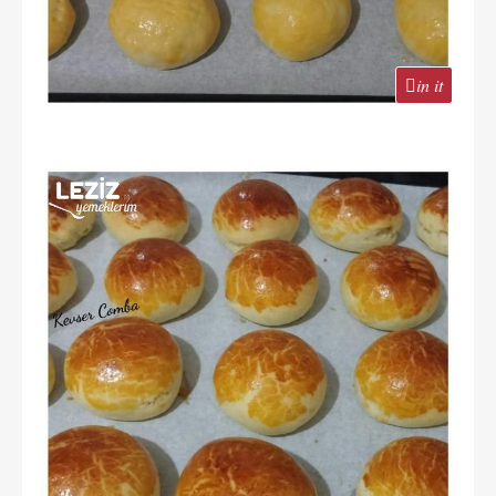
in it