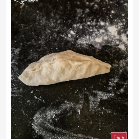
in it