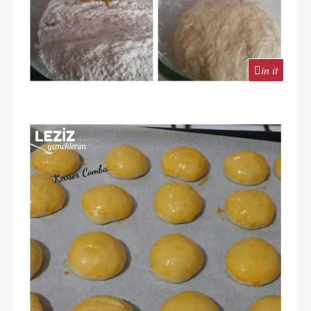
in it