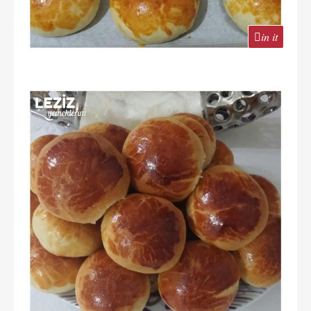
in it