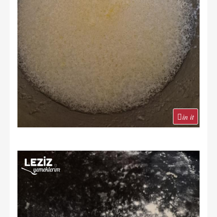
in it