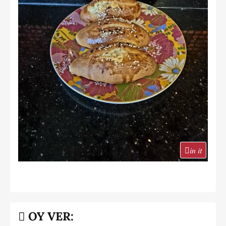
in it
OY VER: