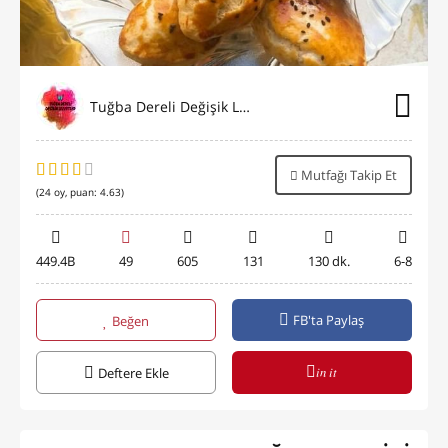
Tuğba Dereli Değişik Lezzetler
Mutfağı Takip Et
(
24
oy, puan:
4.63
)
449.4B
49
605
131
130 dk.
6-8
FB'ta Paylaş
Beğen
in it
Deftere Ekle