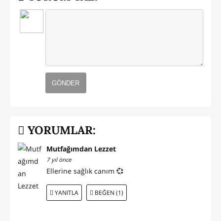
GÖNDER
YORUMLAR:
Mutfağımdan Lezzet
7 yıl önce
Ellerine sağlık canım 💞
YANITLA
BEĞEN (1)