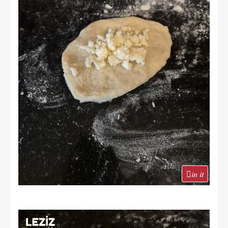
in it