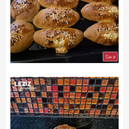
in it