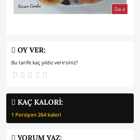
in it
OY VER:
Bu tarife kaç yıldız verirsiniz?
KAÇ KALORİ:
1 Porsiyon
264
kalori
YORUM YAZ: