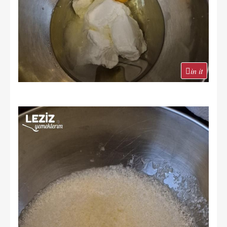
in it