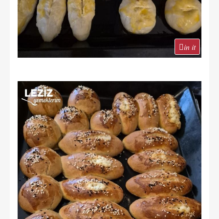
in it