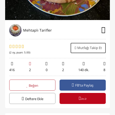
Mehtaplı Tarifler
Mutfağı Takip Et
(
2
oy, puan:
5.00
)
416
2
0
2
140 dk.
8
FB'ta Paylaş
Beğen
in it
Deftere Ekle