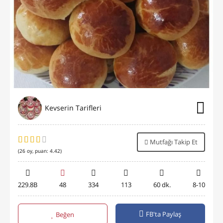
Kevserin Tarifleri
Mutfağı Takip Et
(
26
oy, puan:
4.42
)
229.8B
48
334
113
60 dk.
8-10
FB'ta Paylaş
Beğen