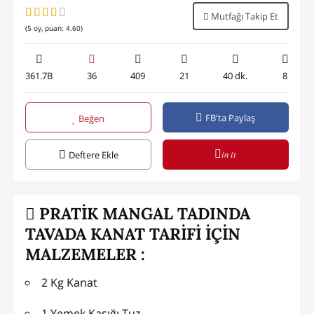
Mutfağı Takip Et
(
5
oy, puan:
4.60
)
361.7B
36
409
21
40 dk.
8
FB'ta Paylaş
Beğen
in it
Deftere Ekle
PRATİK MANGAL TADINDA
TAVADA KANAT TARİFİ İÇİN
MALZEMELER :
2 Kg Kanat
1 Yemek Kaşığı Tuz