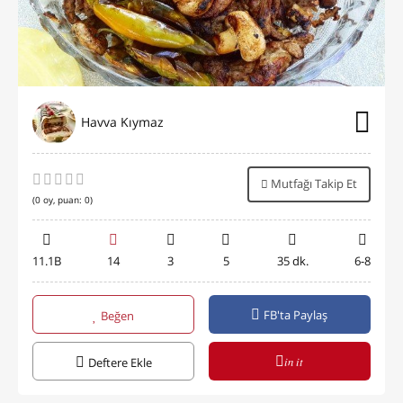
Havva Kıymaz
Mutfağı Takip Et
(
0
oy, puan:
0
)
11.1B
14
3
5
35 dk.
6-8
FB'ta Paylaş
Beğen
in it
Deftere Ekle