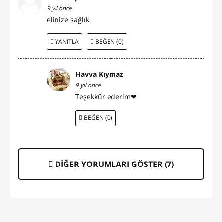
9 yıl önce
elinize sağlık
YANITLA
BEĞEN (0)
Havva Kıymaz
9 yıl önce
Teşekkür ederim❤
BEĞEN (0)
DİĞER YORUMLARI GÖSTER (
7
)