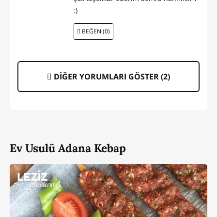
:)
BEĞEN (0)
DİĞER YORUMLARI GÖSTER (
2
)
Ev Usulü Adana Kebap