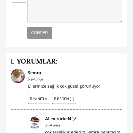
GÖNDER
YORUMLAR:
Semra
9 yıl önce
Ellerinize sağlık çok güzel görünüyor
YANITLA
BEĞEN (1)
ALev türkeN ツ
9 yıl önce
çok teşekkür ederim Semra hanımcım