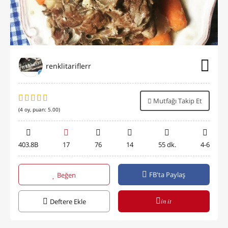
renklitariflerr
Mutfağı Takip Et
(
4
oy, puan:
5.00
)
403.8B
17
76
14
55 dk.
4-6
FB'ta Paylaş
Beğen
in it
Deftere Ekle