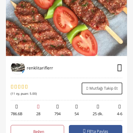
renklitariflerr
Mutfağı Takip Et
(
11
oy, puan:
5.00
)
786.6B
28
794
54
25 dk.
4-6
FB'ta Paylaş
Beğen