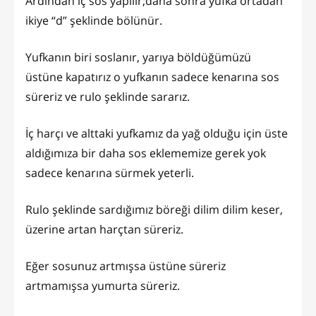
Ardından iç sos yapılır;daha sonra yufka ortadan
ikiye “d” şeklinde bölünür.
Yufkanın biri soslanır, yarıya böldüğümüzü
üstüne kapatırız o yufkanın sadece kenarına sos
süreriz ve rulo şeklinde sararız.
İç harçı ve alttaki yufkamız da yağ olduğu için üste
aldığımıza bir daha sos eklememize gerek yok
sadece kenarına sürmek yeterli.
Rulo şeklinde sardığımız böreği dilim dilim keser,
üzerine artan harçtan süreriz.
Eğer sosunuz artmışsa üstüne süreriz
artmamışsa yumurta süreriz.