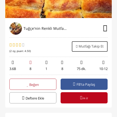
Tuğçe'nin Renkli Mutfağı⭐️
Mutfağı Takip Et
(
2
oy, puan:
4.50
)
3.6B
8
1
8
75 dk.
10-12
FB'ta Paylaş
Beğen
in it
Deftere Ekle