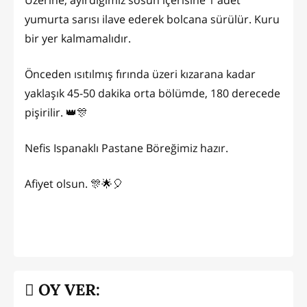
Üzerine, ayırdığımız sosun içerisine 1 adet
yumurta sarısı ilave ederek bolcana sürülür. Kuru
bir yer kalmamalıdır.
Önceden ısıtılmış fırında üzeri kızarana kadar
yaklaşık 45-50 dakika orta bölümde, 180 derecede
pişirilir. 👑🎊
Nefis Ispanaklı Pastane Böreğimiz hazır.
Afiyet olsun. 🎊🌟🎈
OY VER: