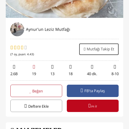
Aynur'un Leziz Mutfağı
Mutfağı Takip Et
(
7
oy, puan:
4.43
)
2.6B
19
13
18
40 dk.
8-10
FB'ta Paylaş
Beğen
in it
Deftere Ekle