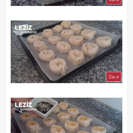
in it