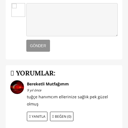
GÖNDER
YORUMLAR:
Bereketli Mutfağımm
9 yıl önce
tuğçe hanımcım ellerinize sağlık pek güzel
olmuş
YANITLA
BEĞEN (0)