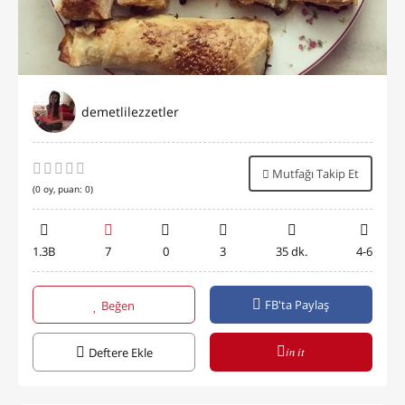
demetlilezzetler
Mutfağı Takip Et
(
0
oy, puan:
0
)
1.3B
7
0
3
35 dk.
4-6
FB'ta Paylaş
Beğen
in it
Deftere Ekle