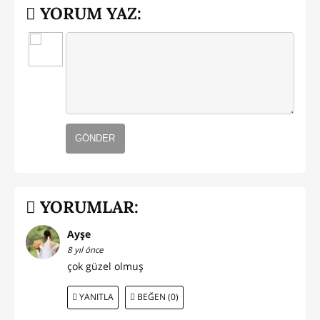
YORUM YAZ:
GÖNDER
YORUMLAR:
Ayşe
8 yıl önce
çok güzel olmuş
YANITLA
BEĞEN (0)