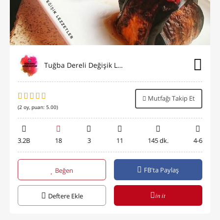
Tuğba Dereli Değişik Lezzetler
Mutfağı Takip Et
(
2
oy, puan:
5.00
)
3.2B
18
3
11
145 dk.
4-6
FB'ta Paylaş
Beğen
in it
Deftere Ekle