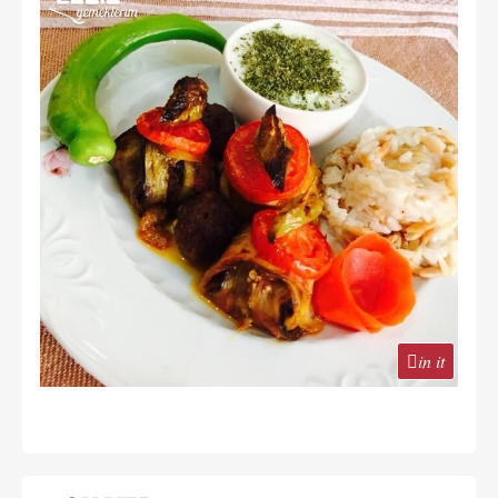
in it