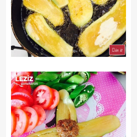
in it