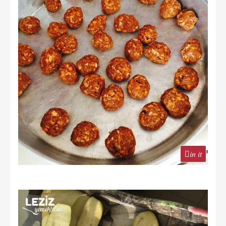
in it