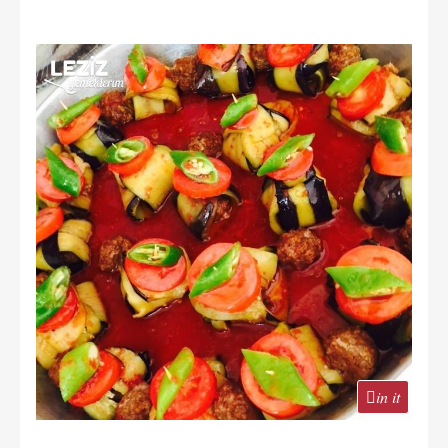
in it