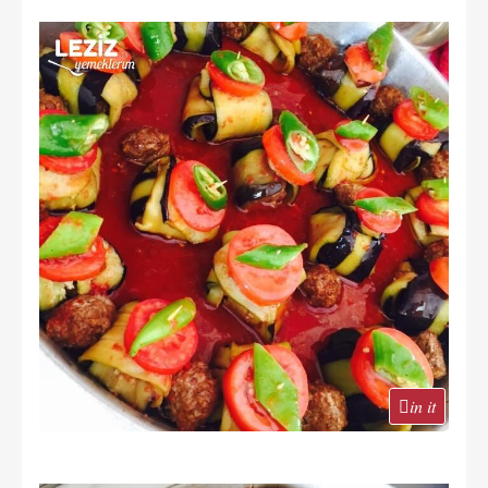
in it