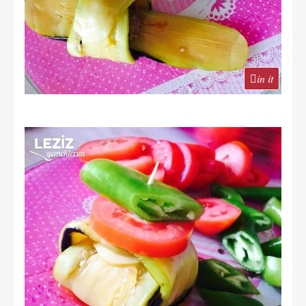
in it