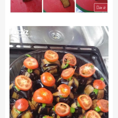
in it