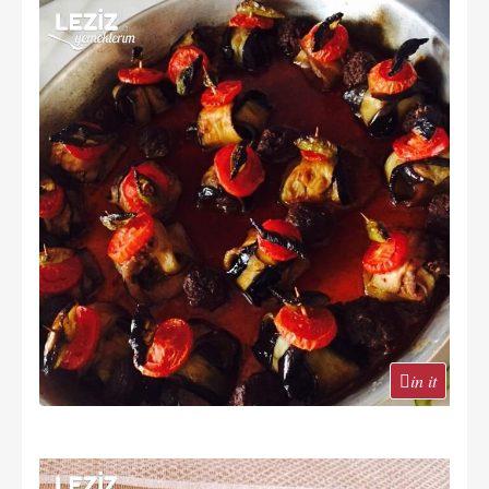
in it