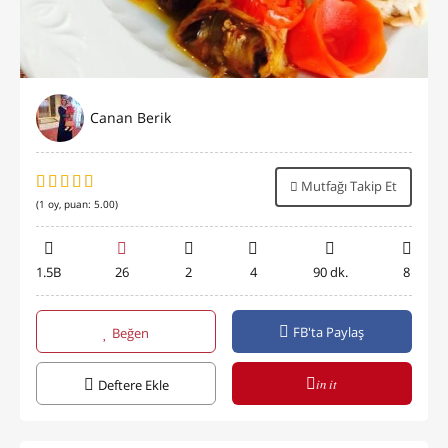
Canan Berik
Mutfağı Takip Et
(
1
oy, puan:
5.00
)
1.5B
26
2
4
90 dk.
8
FB'ta Paylaş
Beğen
in it
Deftere Ekle