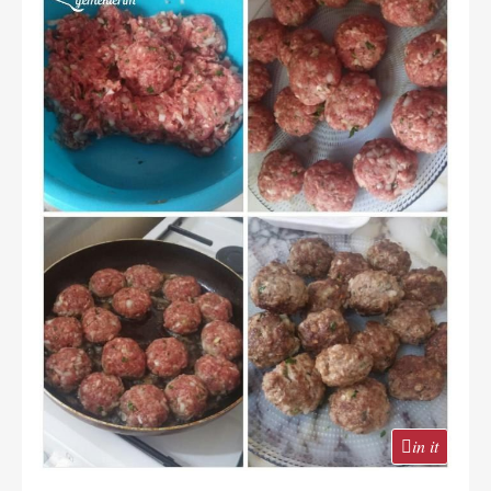
in it