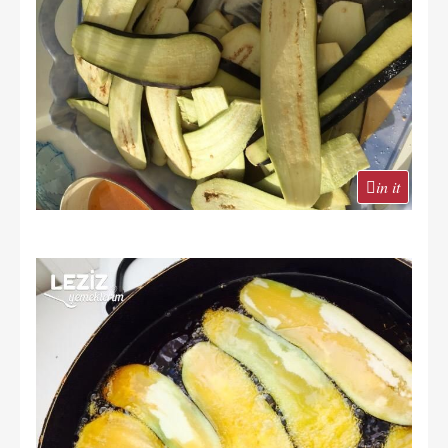
in it