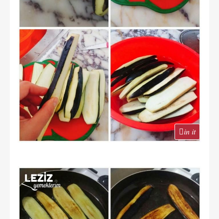
in it