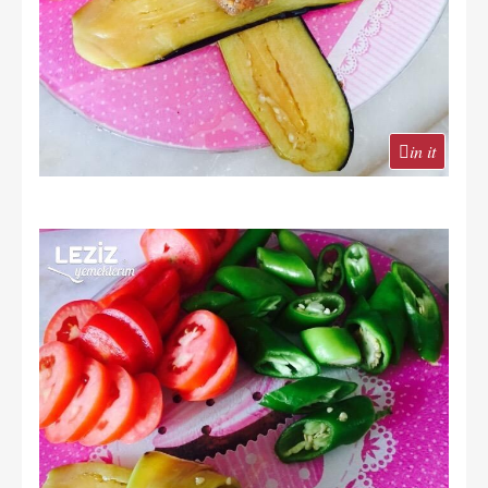
in it