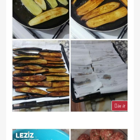
in it