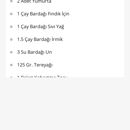
2 Adet Yumurta
1 Çay Bardağı Fındık İçin
1 Çay Bardağı Sıvı Yağ
1.5 Çay Bardağı İrmik
3 Su Bardağı Un
125 Gr. Tereyağı
1 Paket Kabartma Tozu
1 Paket Vanilya
PASTANE USULÜ FINDIKLI
ŞEKERPARE ŞERBETİ İÇİN :