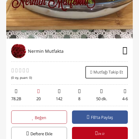
Nermin Mutfakta
Mutfağı Takip Et
(
0
oy, puan:
0
)
78.2B
20
142
8
50 dk.
4-6
FB'ta Paylaş
Beğen
in it
Deftere Ekle