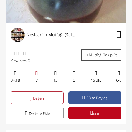
Nesican'ın Mutfağı (Selen)
Mutfağı Takip Et
(
0
oy, puan:
0
)
34.1B
7
13
3
15 dk.
6-8
FB'ta Paylaş
Beğen
in it
Deftere Ekle