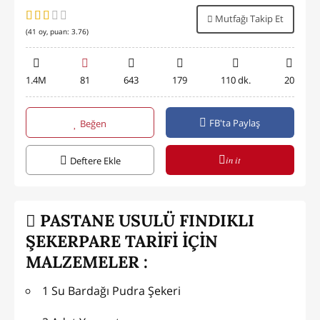
Mutfağı Takip Et
(
41
oy, puan:
3.76
)
1.4M
81
643
179
110 dk.
20
FB'ta Paylaş
Beğen
in it
Deftere Ekle
PASTANE USULÜ FINDIKLI
ŞEKERPARE TARİFİ İÇİN
MALZEMELER :
1 Su Bardağı Pudra Şekeri