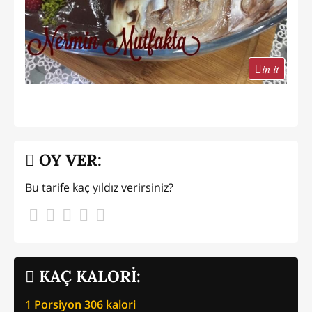
in it
OY VER:
Bu tarife kaç yıldız verirsiniz?
KAÇ KALORİ:
1 Porsiyon
306
kalori