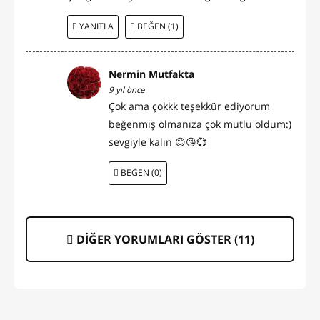
YANITLA
BEĞEN (1)
Nermin Mutfakta
9 yıl önce
Çok ama çokkk teşekkür ediyorum
beğenmiş olmanıza çok mutlu oldum:)
sevgiyle kalın 😊😘💞
BEĞEN (0)
DİĞER YORUMLARI GÖSTER (
11
)