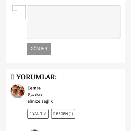
GÖNDER
YORUMLAR:
Cemre
9 yıl önce
elinize sağlık
YANITLA
BEĞEN (1)