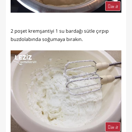
in it
2 poşet kremşantiyi 1 su bardağı sütle çırpıp
buzdolabında soğumaya bırakın.
in it