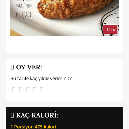
in it
OY VER:
Bu tarife kaç yıldız verirsiniz?
KAÇ KALORİ:
1 Porsiyon
475
kalori