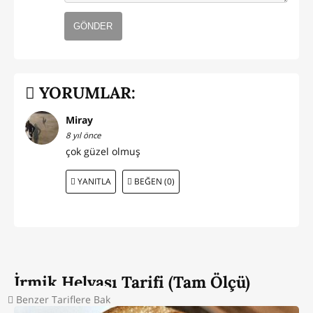
GÖNDER
YORUMLAR:
Miray
8 yıl önce
çok güzel olmuş
YANITLA
BEĞEN (0)
İrmik Helvası Tarifi (Tam Ölçü)
Benzer Tariflere Bak