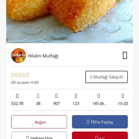
Hilalin Mutfağı
Mutfağı Takip Et
(
25
oy, puan:
4.32
)
532.7B
38
907
123
145 dk.
15-20
FB'ta Paylaş
Beğen
in it
Deftere Ekle