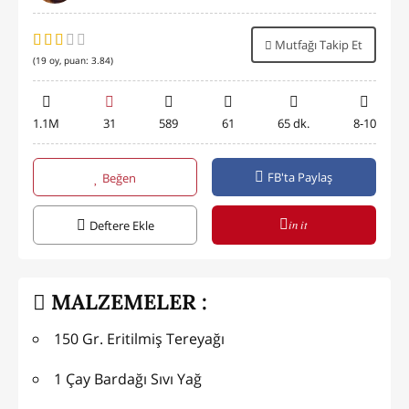
Mutfağı Takip Et
(
19
oy, puan:
3.84
)
1.1M
31
589
61
65 dk.
8-10
FB'ta Paylaş
Beğen
in it
Deftere Ekle
MALZEMELER :
150 Gr. Eritilmiş Tereyağı
1 Çay Bardağı Sıvı Yağ