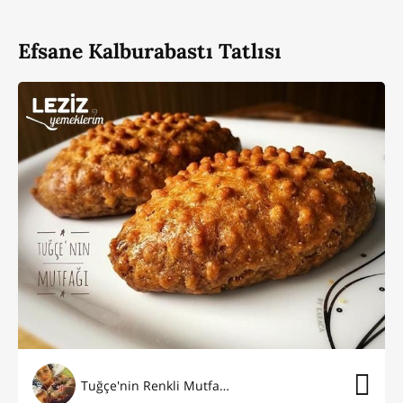
Efsane Kalburabastı Tatlısı
Tuğçe'nin Renkli Mutfağı⭐️