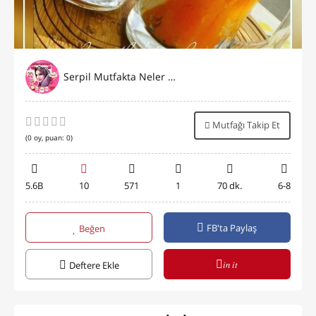
Serpil Mutfakta Neler Yapıyor
Mutfağı Takip Et
(
0
oy, puan:
0
)
5.6B
10
571
1
70 dk.
6-8
FB'ta Paylaş
Beğen
in it
Deftere Ekle