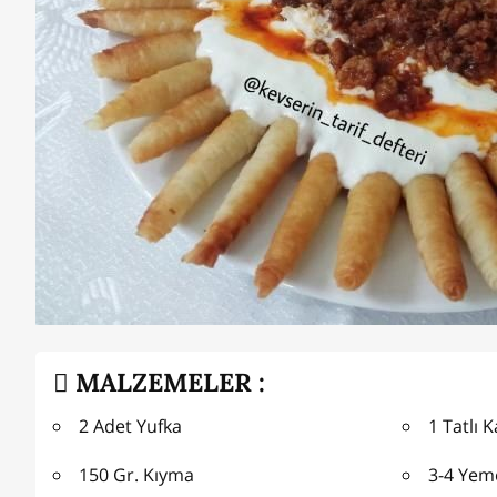
MALZEMELER :
2 Adet Yufka
1 Tatlı K
150 Gr. Kıyma
3-4 Yeme