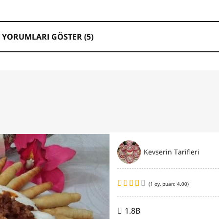
 YORUMLARI GÖSTER (
5
)
Kevserin Tarifleri
(
1
oy, puan:
4.00
)
1.8B