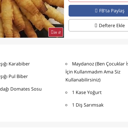
FB'ta Paylaş
Deftere Ekle
in it
şığı Karabiber
Maydanoz (Ben Çocuklar İ
İçin Kullanmadım Ama Siz
şığı Pul Biber
Kullanabilirsiniz)
rdağı Domates Sosu
1 Kase Yoğurt
1 Diş Sarımsak