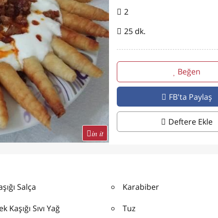
2
25 dk.
Beğen
FB'ta Paylaş
Deftere Ekle
in it
aşığı Salça
Karabiber
k Kaşığı Sıvı Yağ
Tuz