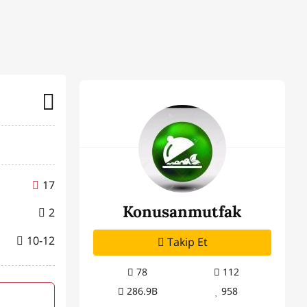
17
Konusanmutfak
2
10-12
Takip Et
78
112
286.9B
958