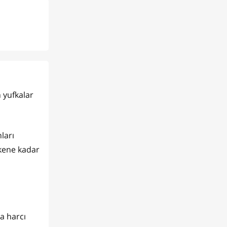
n yufkalar
ları
kene kadar
a harcı