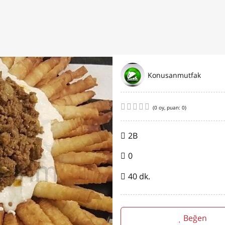
Konusanmutfak
(
0
oy, puan:
0
)
2B
0
40 dk.
Beğen