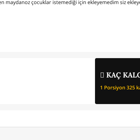
en maydanoz çocuklar istemediği için ekleyemedim siz ekleyeb
KAÇ KALO
1 Porsiyon
325
ka