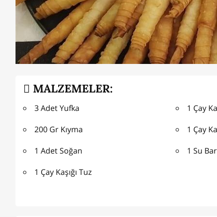
MALZEMELER:
3 Adet Yufka
1 Çay Ka
200 Gr Kıyma
1 Çay Ka
1 Adet Soğan
1 Su Ba
1 Çay Kaşığı Tuz