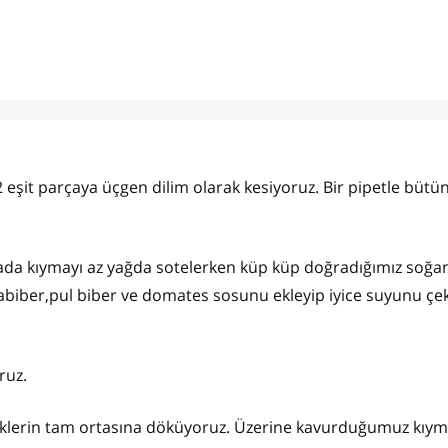
12 eşit parçaya üçgen dilim olarak kesiyoruz. Bir pipetle bütü
avada kıymayı az yağda sotelerken küp küp doğradığımız soğan
abiber,pul biber ve domates sosunu ekleyip iyice suyunu çe
oruz.
eklerin tam ortasına döküyoruz. Üzerine kavurduğumuz kıym