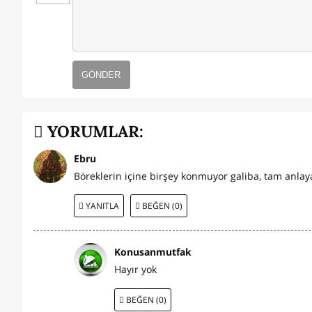
GÖNDER
YORUMLAR:
Ebru
Böreklerin içine birşey konmuyor galiba, tam anl
YANITLA
BEĞEN (0)
Konusanmutfak
Hayır yok
BEĞEN (0)