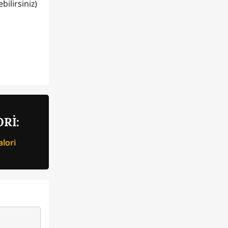
ilirsiniz)
Rİ:
lori