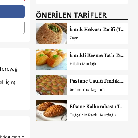
ÖNERİLEN TARİFLER
İrmik Helvası Tarifi (Tam Ölçü)
Zeyn
İrmikli Kesme Tatlı Tarifi
Hilalin Mutfağı
 Tereyağ
Pastane Usulü Fındıklı Şekerpare
i İçin)
benim_mutfagimm
Efsane Kalburabastı Tatlısı
Tuğçe'nin Renkli Mutfağı⭐️
iyice çırpıp