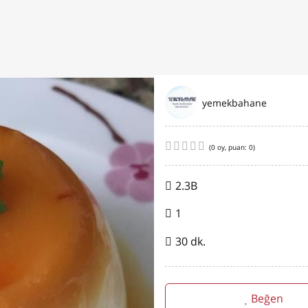
yemekbahane
(
0
oy, puan:
0
)
2.3B
1
30 dk.
Beğen