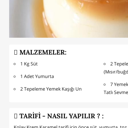
MALZEMELER:
1 Kg Süt
2 Tepel
(Mısır/buğ
1 Adet Yumurta
7 Yemek 
2 Tepeleme Yemek Kaşığı Un
Tatlı Sevm
TARİFİ - NASIL YAPILIR ? :
Kolay Krem Karamel tarifi için önce süt, yumurta, toz şe