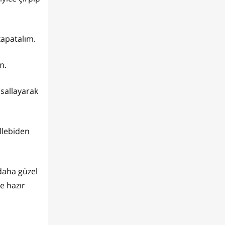
kapatalım.
m.
 sallayarak
llebiden
daha güzel
e hazır