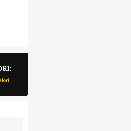
Rİ:
lori