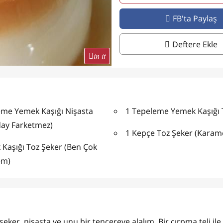
FB'ta Paylaş
Deftere Ekle
in it
eme Yemek Kaşığı Nişasta
1 Tepeleme Yemek Kaşığı
day Farketmez)
1 Kepçe Toz Şeker (Karamel
Kaşığı Toz Şeker (Ben Çok
em)
ker, nişasta ve unu bir tencereye alalım. Bir çırpma teli ile 