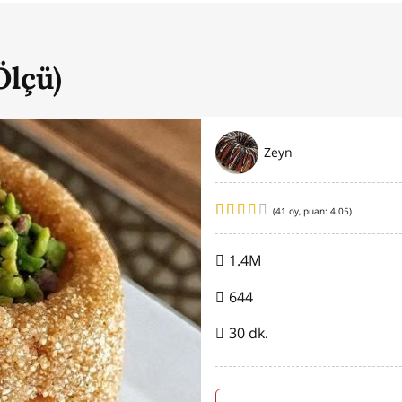
Ölçü)
Zeyn
(
41
oy, puan:
4.05
)
1.4M
644
30 dk.