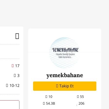
17
yemekbahane
3
10-12
Takip Et
10
55
54.3B
206