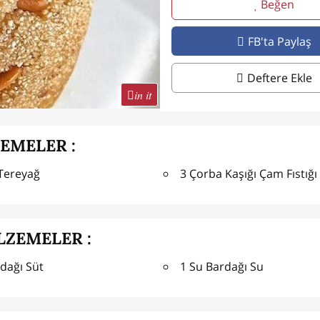
Beğen
FB'ta Paylaş
Deftere Ekle
in it
ZEMELER :
 Tereyağ
3 Çorba Kaşığı Çam Fıstığı
LZEMELER :
dağı Süt
1 Su Bardağı Su