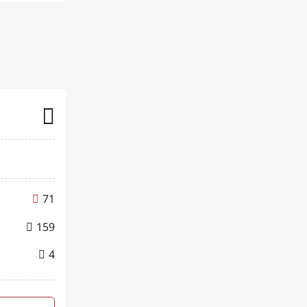
71
159
4