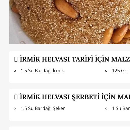
İRMİK HELVASI TARİFİ İÇİN MAL
1.5 Su Bardağı İrmik
125 Gr.
İRMİK HELVASI ŞERBETİ İÇİN MA
1.5 Su Bardağı Şeker
1 Su Bar