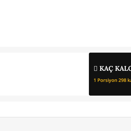
KAÇ KALO
1 Porsiyon
298
ka