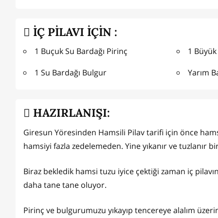
İÇ PİLAVI İÇİN :
1 Buçuk Su Bardağı Pirinç
1 Büyük
1 Su Bardağı Bulgur
Yarım B
HAZIRLANIŞI:
Giresun Yöresinden Hamsili Pilav tarifi için önce hamsile
hamsiyi fazla zedelemeden. Yine yıkanır ve tuzlanır bi
Biraz bekledik hamsi tuzu iyice çektiği zaman iç pilavı
daha tane tane oluyor.
Pirinç ve bulgurumuzu yıkayıp tencereye alalım üzer