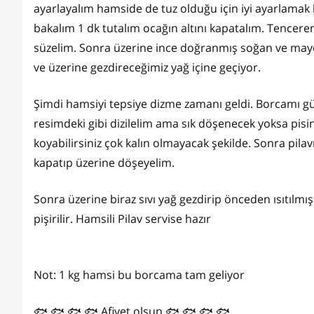
ayarlayalım hamside de tuz olduğu için iyi ayarlama
bakalım 1 dk tutalım ocağın altını kapatalım. Tencere
süzelim. Sonra üzerine ince doğranmış soğan ve mayd
ve üzerine gezdireceğimiz yağ içine geçiyor.
Şimdi hamsiyi tepsiye dizme zamanı geldi. Borcamı güz
resimdeki gibi dizilelim ama sık döşenecek yoksa pisince
koyabilirsiniz çok kalın olmayacak şekilde. Sonra pila
kapatıp üzerine döşeyelim.
Sonra üzerine biraz sıvı yağ gezdirip önceden ısıtılmış
pişirilir. Hamsili Pilav servise hazır
Not: 1 kg hamsi bu borcama tam geliyor
🐟 🐟 🐟 🐟 Afiyet olsun 🐟 🐟 🐟 🐟