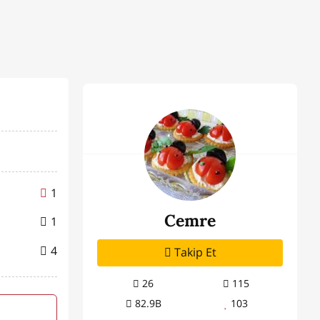
1
Cemre
1
4
Takip Et
26
115
82.9B
103