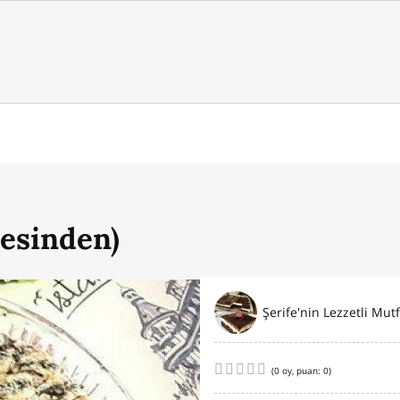
resinden)
(
0
oy, puan:
0
)