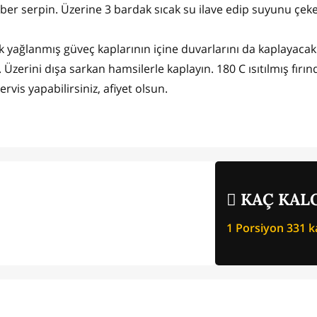
biber serpin. Üzerine 3 bardak sıcak su ilave edip suyunu çe
luk yağlanmış güveç kaplarının içine duvarlarını da kaplayacak
n. Üzerini dışa sarkan hamsilerle kaplayın. 180 C ısıtılmış fırı
ervis yapabilirsiniz, afiyet olsun.
KAÇ KALO
1 Porsiyon
331
ka