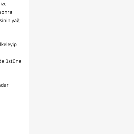
ize
 sonra
inin yağı
lkeleyip
 de üstüne
kadar