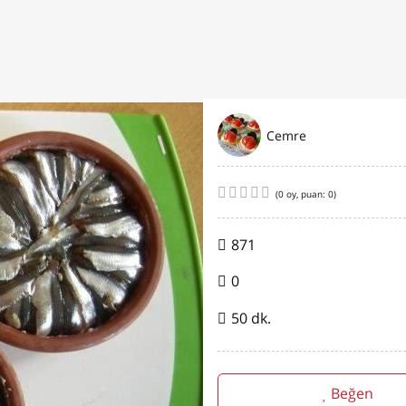
Cemre
(
0
oy, puan:
0
)
871
0
50 dk.
Beğen