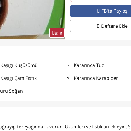
FB'ta Paylaş
Deftere Ekle
in it
 Kaşığı Kuşüzümü
Kararınca Tuz
Kaşığı Çam Fıstık
Kararınca Karabiber
Kuru Soğan
k doğrayıp tereyağında kavurun. Üzümleri ve fıstıkları ekleyin.