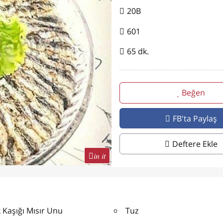
20B
601
65 dk.
Beğen
FB'ta Paylaş
Deftere Ekle
in it
 Kaşığı Mısır Unu
Tuz