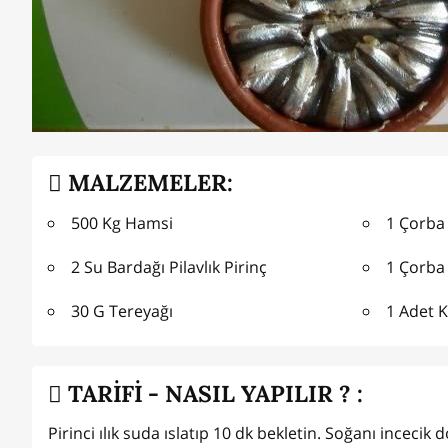
MALZEMELER:
500 Kg Hamsi
1 Çorba
2 Su Bardağı Pilavlık Pirinç
1 Çorba 
30 G Tereyağı
1 Adet 
TARİFİ - NASIL YAPILIR ? :
Pirinci ılık suda ıslatıp 10 dk bekletin. Soğanı inceci