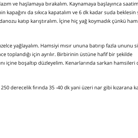
k lazım ve haşlamaya bırakalım. Kaynamaya başlayınca saatim
nin kapağını da sıkıca kapatalım ve 6 dk kadar suda beklesin
anozu katıp karıştıralım. İçine hiç yağ koymadık çünkü hams
elce yağlayalım. Hamsiyi mısır ununa batırıp fazla ununu si
 toplandığı için ayrılır. Birbirinin üstüne hafif bir şekilde
vını içine boşaltıp düzleyelim. Kenarlarında sarkan hamsileri
 250 derecelik fırında 35 -40 dk yani üzeri nar gibi kızarana 