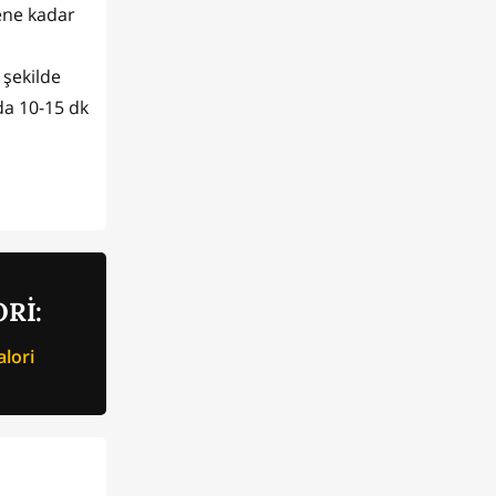
kene kadar
 şekilde
nda 10-15 dk
Rİ:
lori