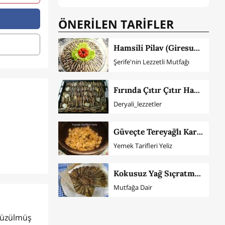
ÖNERİLEN TARİFLER
Hamsili Pilav (Giresun Yöresinden)
Şerife'nin Lezzetli Mutfağı
Fırında Çıtır Çıtır Hamsi
Deryali_lezzetler
Güveçte Tereyağlı Karides
Yemek Tarifleri Yeliz
Kokusuz Yağ Sıçratmadan Yağlı Kağıtta Hamsi Tava Tarifi
Mutfağa Dair
 Süzülmüş