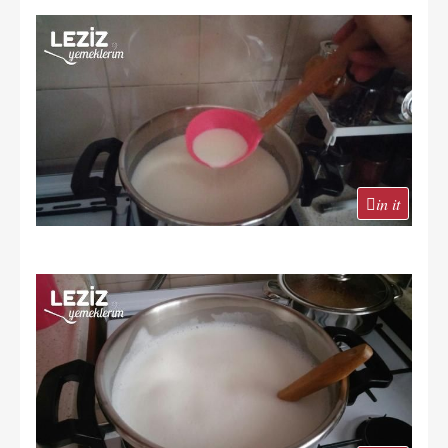
in it