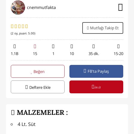
cnemmutfakta
Mutfağı Takip Et
(
2
oy, puan:
5.00
)
1.1B
15
1
10
35 dk.
15-20
FB'ta Paylaş
Beğen
in it
Deftere Ekle
MALZEMELER :
4 Lt. Süt