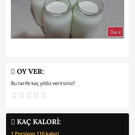
in it
OY VER:
Bu tarife kaç yıldız verirsiniz?
KAÇ KALORİ:
1 Porsiyon
110
kalori