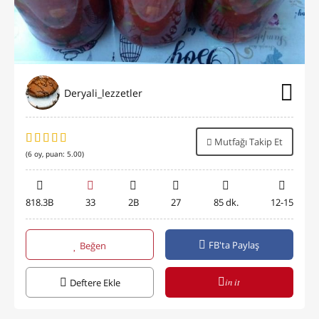
Deryali_lezzetler
Mutfağı Takip Et
(
6
oy, puan:
5.00
)
818.3B
33
2B
27
85 dk.
12-15
FB'ta Paylaş
Beğen
in it
Deftere Ekle