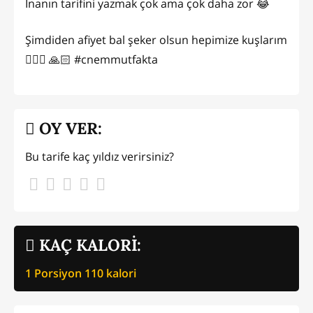
İnanın tarifini yazmak çok ama çok daha zor 😂
Şimdiden afiyet bal şeker olsun hepimize kuşlarım
👌🏻🍀 🙏🏻 #cnemmutfakta
OY VER:
Bu tarife kaç yıldız verirsiniz?
KAÇ KALORİ:
1 Porsiyon
110
kalori