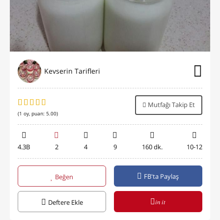
Kevserin Tarifleri
Mutfağı Takip Et
(
1
oy, puan:
5.00
)
4.3B
2
4
9
160 dk.
10-12
FB'ta Paylaş
Beğen
in it
Deftere Ekle