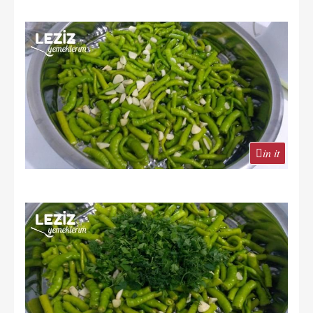
in it