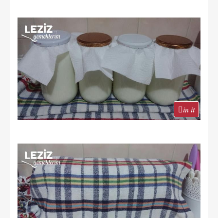
in it