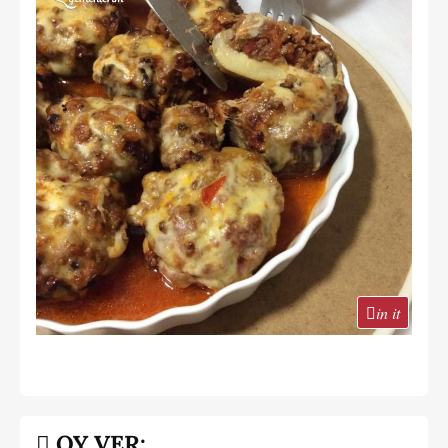
in it
OY VER: