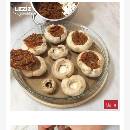
in it