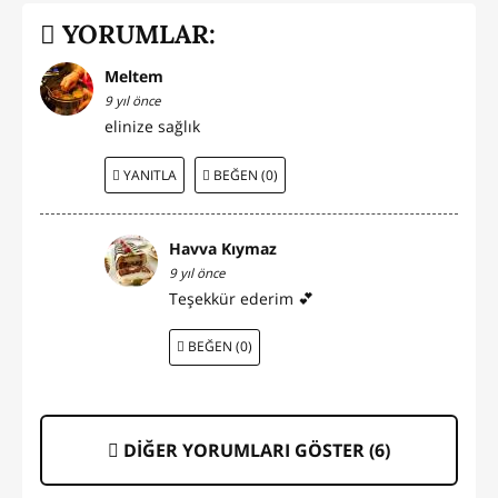
YORUMLAR:
Meltem
9 yıl önce
elinize sağlık
YANITLA
BEĞEN (0)
Havva Kıymaz
9 yıl önce
Teşekkür ederim 💕
BEĞEN (0)
DİĞER YORUMLARI GÖSTER (
6
)