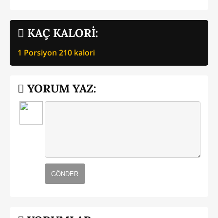
KAÇ KALORİ:
1 Porsiyon
210
kalori
YORUM YAZ:
GÖNDER