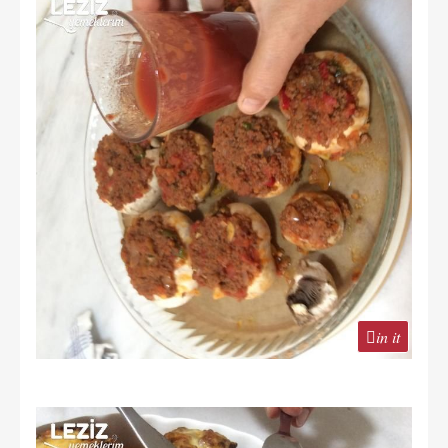
in it