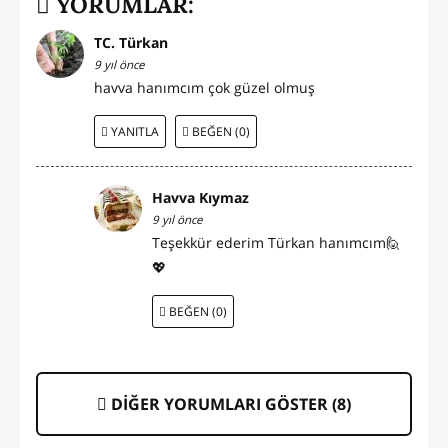
YORUMLAR:
TC. Türkan
9 yıl önce
havva hanımcım çok güzel olmuş
YANITLA
BEĞEN (0)
Havva Kıymaz
9 yıl önce
Teşekkür ederim Türkan hanımcım🙋
💖
BEĞEN (0)
DİĞER YORUMLARI GÖSTER (
8
)