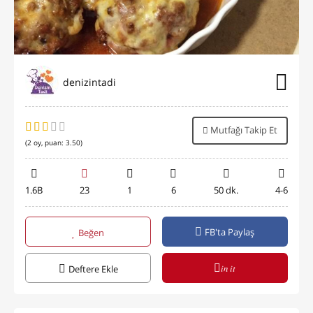
denizintadi
Mutfağı Takip Et
(
2
oy, puan:
3.50
)
1.6B
23
1
6
50 dk.
4-6
FB'ta Paylaş
Beğen
in it
Deftere Ekle