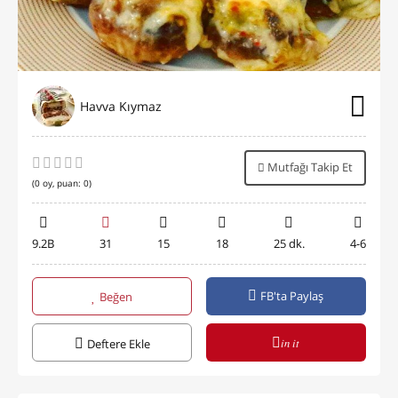
Havva Kıymaz
Mutfağı Takip Et
(
0
oy, puan:
0
)
9.2B
31
15
18
25 dk.
4-6
FB'ta Paylaş
Beğen
in it
Deftere Ekle