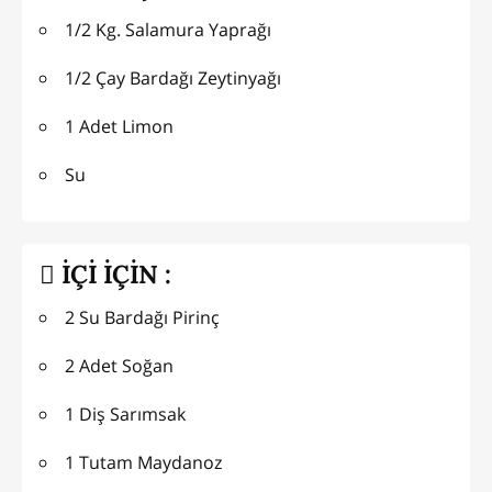
1/2 Kg. Salamura Yaprağı
1/2 Çay Bardağı Zeytinyağı
1 Adet Limon
Su
İÇİ İÇİN :
2 Su Bardağı Pirinç
2 Adet Soğan
1 Diş Sarımsak
1 Tutam Maydanoz