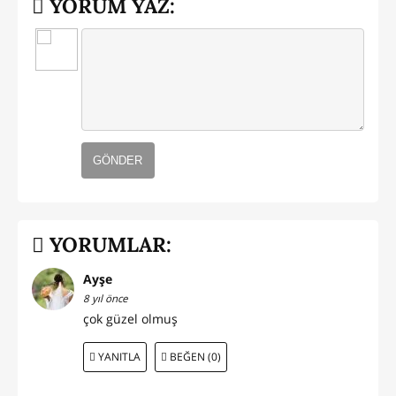
YORUM YAZ:
GÖNDER
YORUMLAR:
Ayşe
8 yıl önce
çok güzel olmuş
YANITLA
BEĞEN (0)