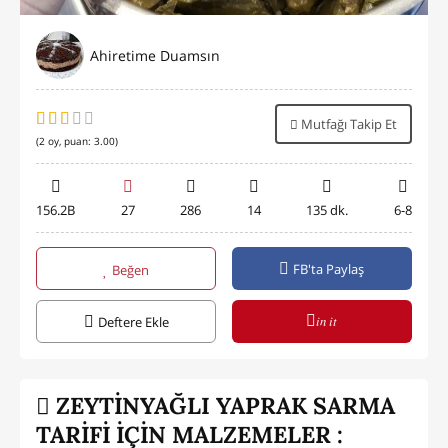
Ahiretime Duamsın
Mutfağı Takip Et
(
2
oy, puan:
3.00
)
156.2B
27
286
14
135 dk.
6-8
FB'ta Paylaş
Beğen
in it
Deftere Ekle
ZEYTİNYAĞLI YAPRAK SARMA
TARİFİ İÇİN MALZEMELER :