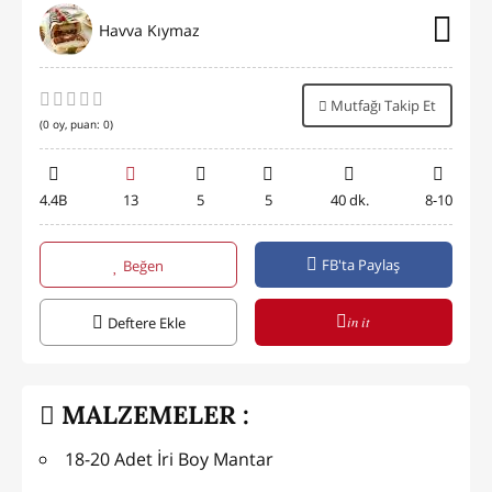
Havva Kıymaz
Mutfağı Takip Et
(
0
oy, puan:
0
)
4.4B
13
5
5
40 dk.
8-10
FB'ta Paylaş
Beğen
in it
Deftere Ekle
MALZEMELER :
18-20 Adet İri Boy Mantar