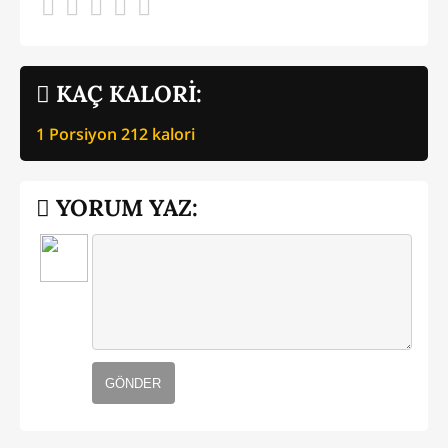
KAÇ KALORİ:
1 Porsiyon
212
kalori
YORUM YAZ:
GÖNDER