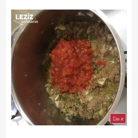
in it