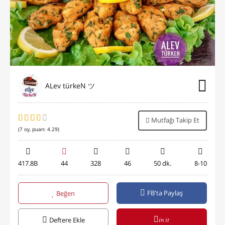
ALev türkeN ツ
Mutfağı Takip Et
(
7
oy, puan:
4.29
)
417.8B
44
328
46
50 dk.
8-10
FB'ta Paylaş
Beğen
in it
Deftere Ekle