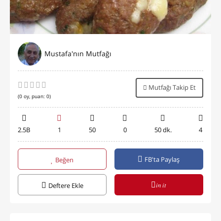
Mustafa'nın Mutfağı
Mutfağı Takip Et
(
0
oy, puan:
0
)
2.5B
1
50
0
50 dk.
4
FB'ta Paylaş
Beğen
in it
Deftere Ekle