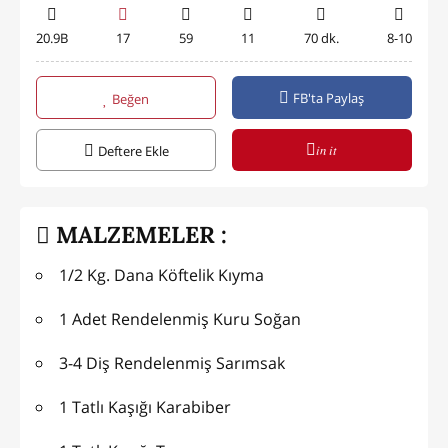
20.9B
17
59
11
70 dk.
8-10
FB'ta Paylaş
Beğen
in it
Deftere Ekle
MALZEMELER :
1/2 Kg. Dana Köftelik Kıyma
1 Adet Rendelenmiş Kuru Soğan
3-4 Diş Rendelenmiş Sarımsak
1 Tatlı Kaşığı Karabiber