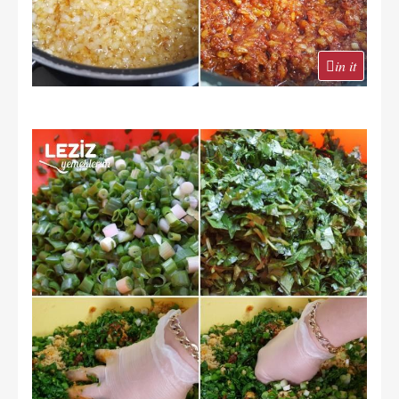
in it