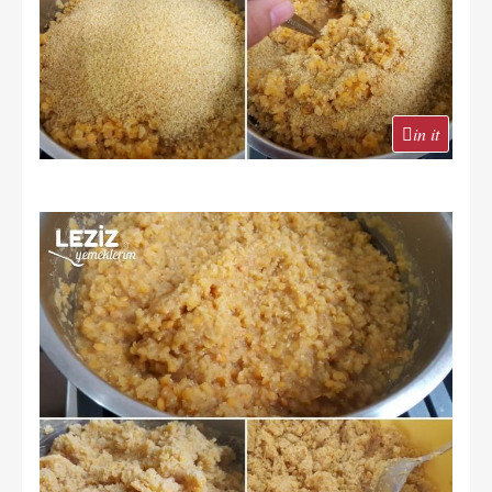
in it