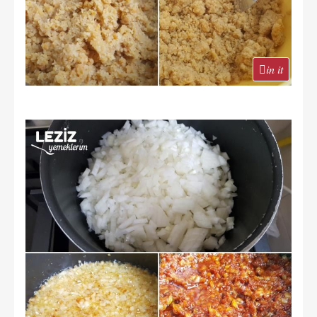
in it