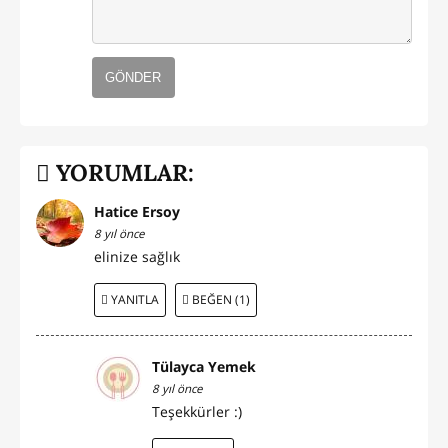
GÖNDER
YORUMLAR:
Hatice Ersoy
8 yıl önce
elinize sağlık
YANITLA
BEĞEN (1)
Tülayca Yemek
8 yıl önce
Teşekkürler :)