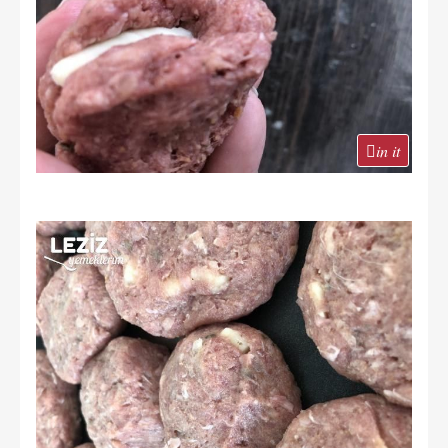
in it