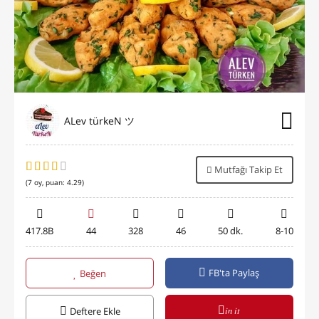
ALev türkeN ツ
Mutfağı Takip Et
(
7
oy, puan:
4.29
)
417.8B
44
328
46
50 dk.
8-10
FB'ta Paylaş
Beğen
in it
Deftere Ekle