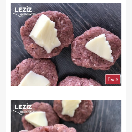
in it