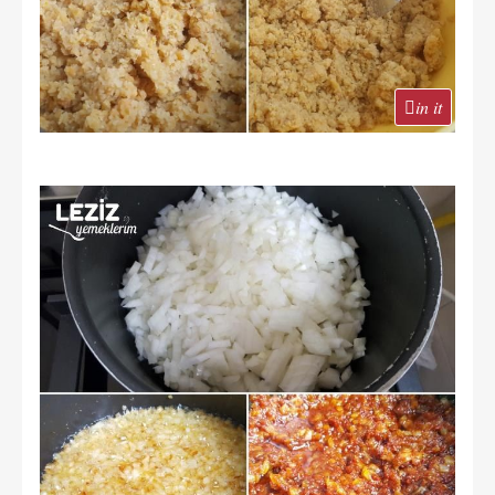
in it