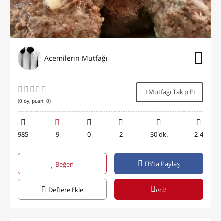
Acemilerin Mutfağı
Mutfağı Takip Et
(
0
oy, puan:
0
)
985
9
0
2
30 dk.
2-4
FB'ta Paylaş
Beğen
in it
Deftere Ekle