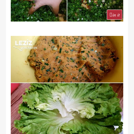
in it