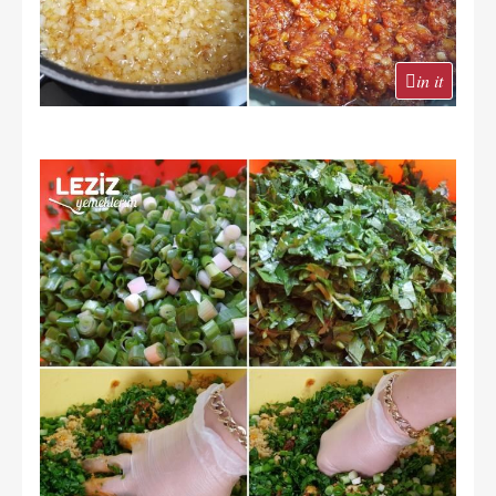
in it