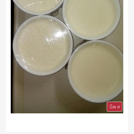
in it