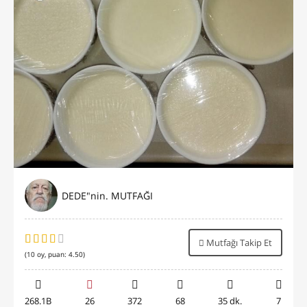
DEDE"nin. MUTFAĞI
Mutfağı Takip Et
(
10
oy, puan:
4.50
)
268.1B
26
372
68
35 dk.
7