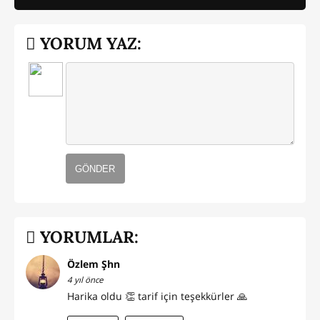
YORUM YAZ:
GÖNDER
YORUMLAR:
Özlem Şhn
4 yıl önce
Harika oldu 👏 tarif için teşekkürler 🙏