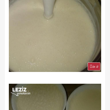
in it