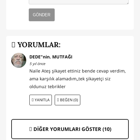
GÖNDER
YORUMLAR:
DEDE"nin. MUTFAĞI
5 yıl önce
Naile Ateş şikayet ettiniz bende cevap verdim,
ama karşılık alamadım,,tek şikayetçi siz
oldunuz tebrikler
YANITLA
BEĞEN (0)
DİĞER YORUMLARI GÖSTER (
10
)