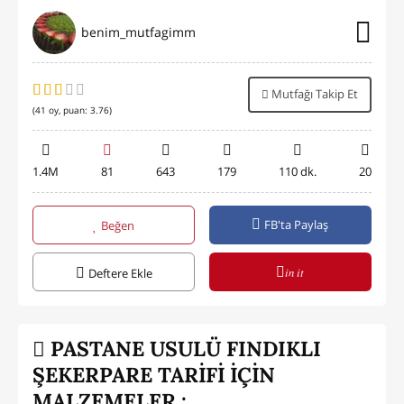
benim_mutfagimm
Mutfağı Takip Et
(
41
oy, puan:
3.76
)
1.4M
81
643
179
110 dk.
20
FB'ta Paylaş
Beğen
in it
Deftere Ekle
PASTANE USULÜ FINDIKLI
ŞEKERPARE TARİFİ İÇİN
MALZEMELER :