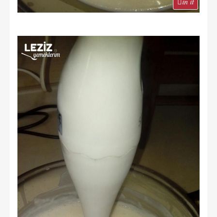
in it