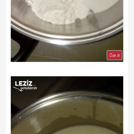
in it