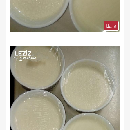
in it