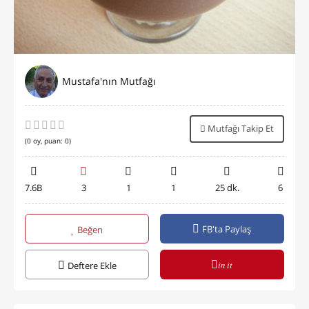
Mustafa'nın Mutfağı
Mutfağı Takip Et
(
0
oy, puan:
0
)
7.6B
3
1
1
25 dk.
6
FB'ta Paylaş
Beğen
in it
Deftere Ekle