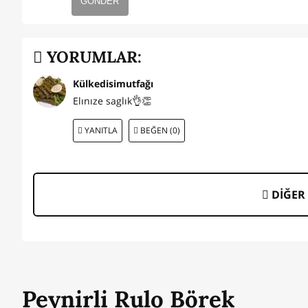
GÖNDER
YORUMLAR:
Külkedisimutfağı
Elınıze saglık👌👏
YANITLA
BEĞEN (0)
DİĞER 
Peynirli Rulo Börek