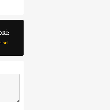
Rİ:
lori