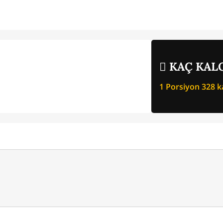
KAÇ KALO
1 Porsiyon
328
ka