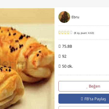
Ebru
(
8
oy, puan:
4.63
)
75.8B
92
50 dk.
Beğen
FB'ta Paylaş