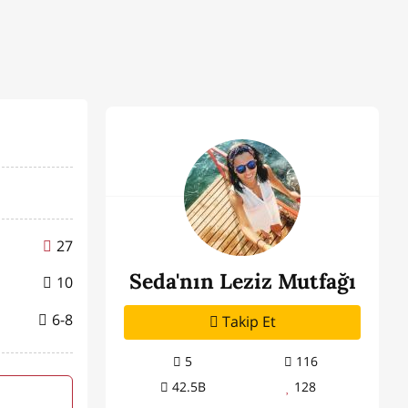
27
Seda'nın Leziz Mutfağı
10
6-8
Takip Et
5
116
42.5B
128