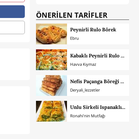
ÖNERİLEN TARİFLER
Peynirli Rulo Börek
Ebru
Kabaklı Peynirli Rulo Börek
Havva Kıymaz
Nefis Paçanga Böreği Tarifi
Deryali_lezzetler
Unlu Sirkeli Ispanaklı Çıtır Börek
Ronahi'nin Mutfağı