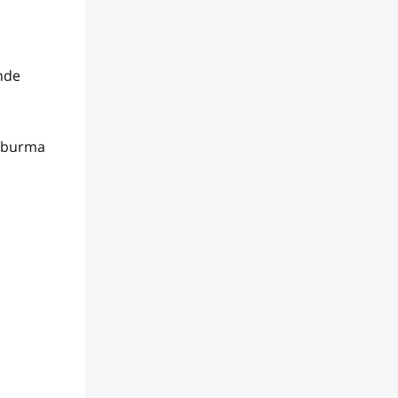
nde
l/burma