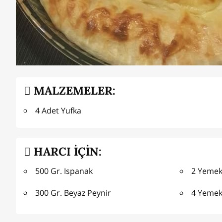
MALZEMELER:
4 Adet Yufka
HARCI İÇİN:
500 Gr. Ispanak
2 Yemek
300 Gr. Beyaz Peynir
4 Yemek 