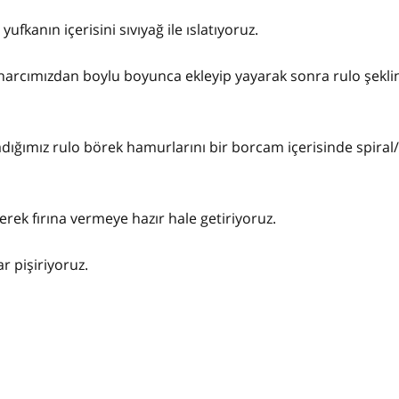
ufkanın içerisini sıvıyağ ile ıslatıyoruz.
 harcımızdan boylu boyunca ekleyip yayarak sonra rulo şekli
ladığımız rulo börek hamurlarını bir borcam içerisinde spira
rek fırına vermeye hazır hale getiriyoruz.
r pişiriyoruz.