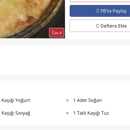
FB'ta Paylaş
Deftere Ekle
in it
 Kaşığı Yoğurt
1 Adet Soğan
Kaşığı Sıvıyağ
1 Tatlı Kaşığı Tuz