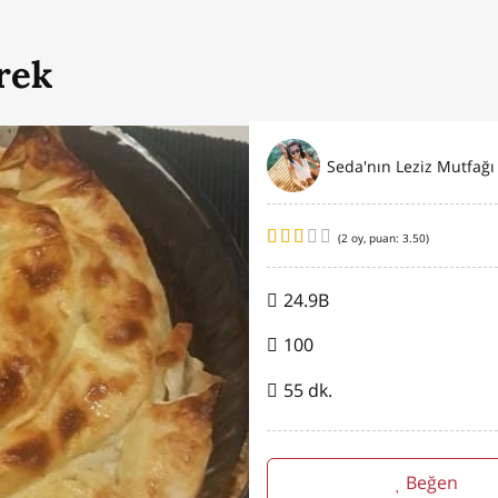
rek
Seda'nın Leziz Mutfağı
(
2
oy, puan:
3.50
)
24.9B
100
55 dk.
Beğen