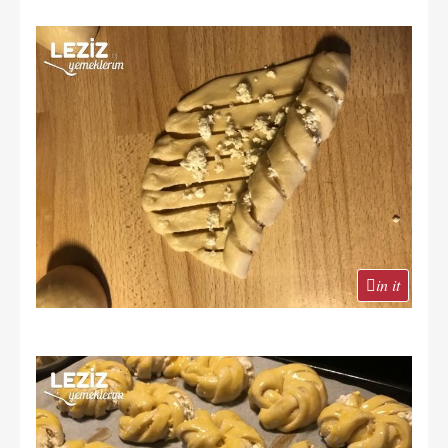
in it