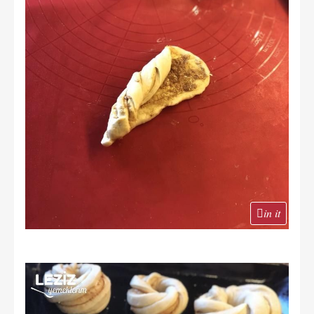
in it