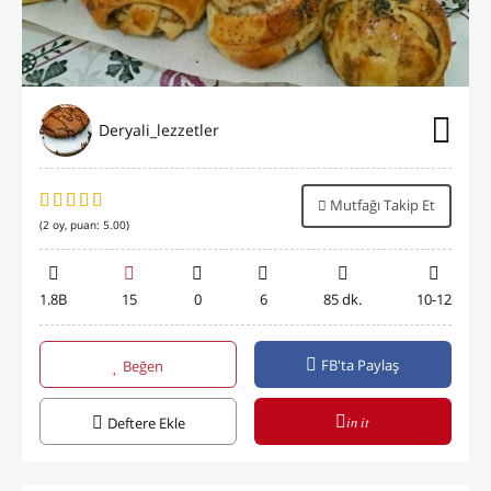
Deryali_lezzetler
Mutfağı Takip Et
(
2
oy, puan:
5.00
)
1.8B
15
0
6
85 dk.
10-12
FB'ta Paylaş
Beğen
in it
Deftere Ekle