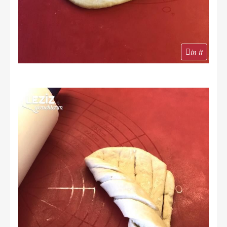
in it