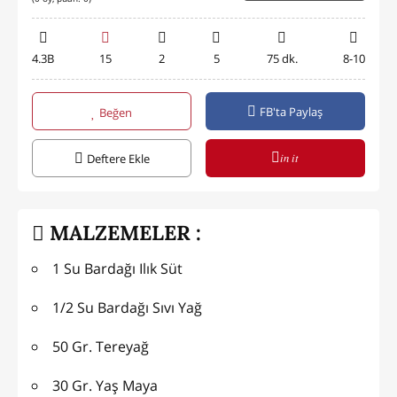
4.3B
15
2
5
75 dk.
8-10
FB'ta Paylaş
Beğen
in it
Deftere Ekle
MALZEMELER :
1 Su Bardağı Ilık Süt
1/2 Su Bardağı Sıvı Yağ
50 Gr. Tereyağ
30 Gr. Yaş Maya