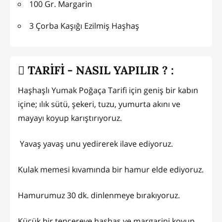
100 Gr. Margarin
3 Çorba Kaşığı Ezilmiş Haşhaş
TARİFİ - NASIL YAPILIR ? :
Haşhaşlı Yumak Poğaça Tarifi için geniş bir kabın
içine; ılık sütü, şekeri, tuzu, yumurta akını ve
mayayı koyup karıştırıyoruz.
Yavaş yavaş unu yedirerek ilave ediyoruz.
Kulak memesi kıvamında bir hamur elde ediyoruz.
Hamurumuz 30 dk. dinlenmeye bırakıyoruz.
Küçük bir tencereye haşhaş ve margarini koyup