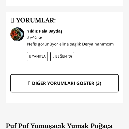
YORUMLAR:
Yıldız Pala Baydaş
9 yıl önce
Nefis görünüyor eline sağlık Derya hanımcım
YANITLA
BEĞEN (0)
DİĞER YORUMLARI GÖSTER (
3
)
Puf Puf Yumuşacık Yumak Poğaça