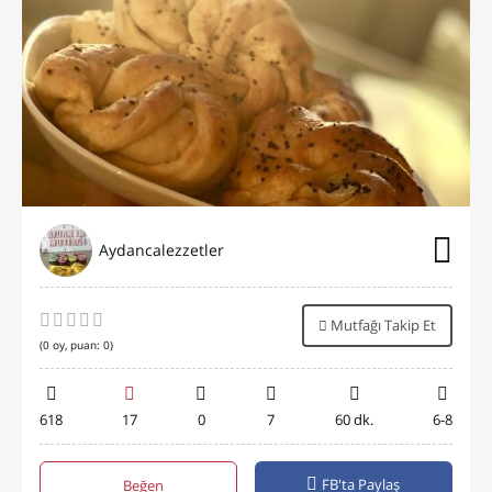
Aydancalezzetler
Mutfağı Takip Et
(
0
oy, puan:
0
)
618
17
0
7
60 dk.
6-8
FB'ta Paylaş
Beğen