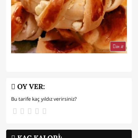
in it
OY VER:
Bu tarife kaç yıldız verirsiniz?
KAÇ KALORİ: