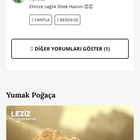
Elinize sağlık Dilek Hanım 👏👏
YANITLA
BEĞEN (0)
DİĞER YORUMLARI GÖSTER (
1
)
Yumak Poğaça