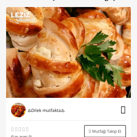
♨️Dilek mutfakta♨️
Mutfağı Takip Et
(
0
oy, puan:
0
)