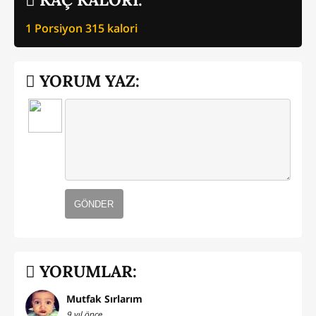
1 Porsiyon
315
kalori
YORUM YAZ:
GÖNDER
YORUMLAR:
Mutfak Sırlarım
9 yıl önce