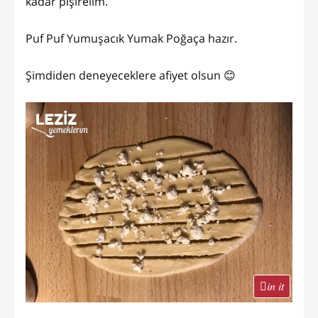
kadar pişirelim.
Puf Puf Yumuşacık Yumak Poğaça hazır.
Şimdiden deneyeceklere afiyet olsun 😊
in it