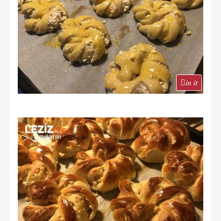
in it