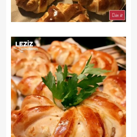
in it