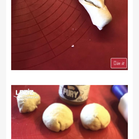
in it