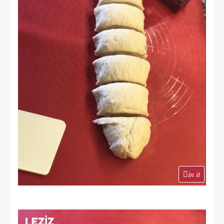
in it