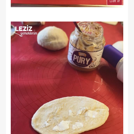
in it