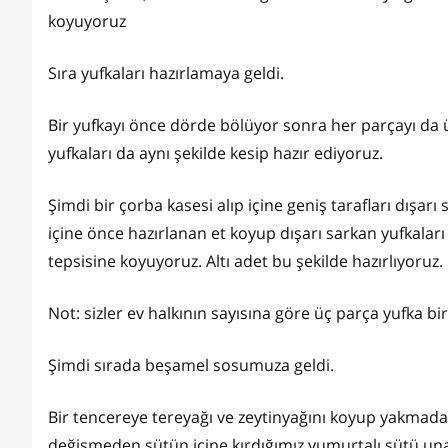
koyuyoruz
Sıra yufkaları hazırlamaya geldi.
Bir yufkayı önce dörde bölüyor sonra her parçayı da 
yufkaları da aynı şekilde kesip hazır ediyoruz.
Şimdi bir çorba kasesi alıp içine geniş tarafları dışa
içine önce hazırlanan et koyup dışarı sarkan yufkaları d
tepsisine koyuyoruz. Altı adet bu şekilde hazırlıyoruz.
Not: sizler ev halkının sayısına göre üç parça yufka bir
Şimdi sırada beşamel sosumuza geldi.
Bir tencereye tereyağı ve zeytinyağını koyup yakmadan
değişmeden sütün içine kırdığımız yumurtalı sütü una 