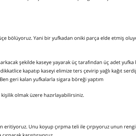
üçe bölüyoruz. Yani bir yufkadan oniki parça elde etmiş oluy
rı sarkacak şekilde kaseye yayarak üç tarafından üç adet yufka
ikkatlice kapatıp kaseyi elimize ters çevirip yağlı kağıt serdiğ
 Ben geri kalan yufkalarla sigara böreği yaptım
 kişilik olmak üzere hazırlayabilirsiniz.
 eritiyoruz. Unu koyup çırpma teli ile çırpıyoruz unun rengi
çırparak karıştırıyoruz.