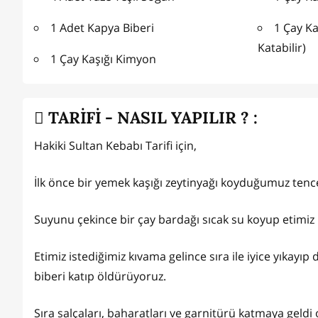
1 Adet Kapya Biberi
1 Çay Ka
Katabilir)
1 Çay Kaşığı Kimyon
TARİFİ - NASIL YAPILIR ? :
Hakiki Sultan Kebabı Tarifi için,
İlk önce bir yemek kaşığı zeytinyağı koyduğumuz tence
Suyunu çekince bir çay bardağı sıcak su koyup etimiz l
Etimiz istediğimiz kıvama gelince sıra ile iyice yıkayı
biberi katıp öldürüyoruz.
Sıra salçaları, baharatları ve garnitürü katmaya geld