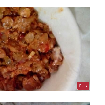
in it