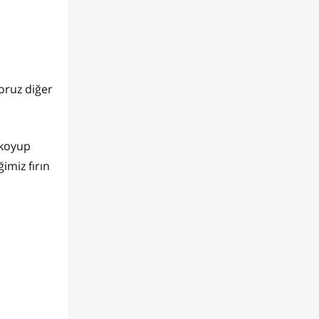
oruz diğer
 koyup
imiz fırın