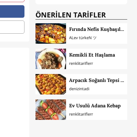
ÖNERİLEN TARİFLER
Fırında Nefis Kuşbaşılı Patates Ve Patlıcan Yemeği (Kızartarak)
ALev türkeN ツ
Kemikli Et Haşlama
renklitariflerr
Arpacık Soğanlı Tepsi Kebabı
denizintadi
Ev Usulü Adana Kebap
renklitariflerr