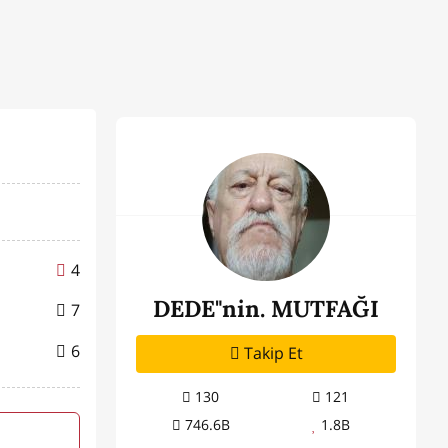
4
DEDE"nin. MUTFAĞI
7
6
Takip Et
130
121
746.6B
1.8B