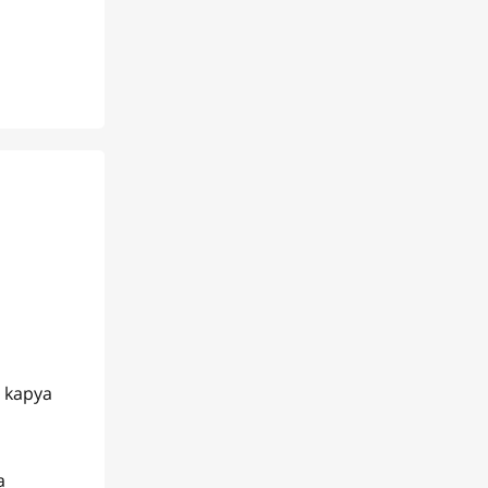
e kapya
a