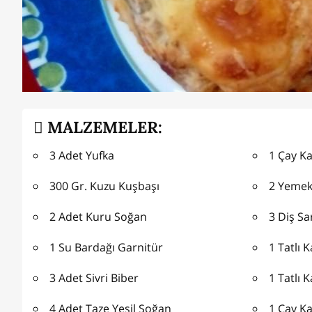
MALZEMELER:
3 Adet Yufka
1 Çay Ka
300 Gr. Kuzu Kuşbaşı
2 Yemek 
2 Adet Kuru Soğan
3 Diş S
1 Su Bardağı Garnitür
1 Tatlı 
3 Adet Sivri Biber
1 Tatlı K
4 Adet Taze Yeşil Soğan
1 Çay Ka