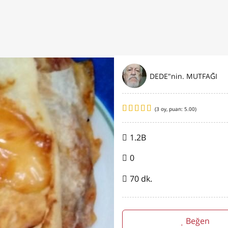
DEDE"nin. MUTFAĞI
(
3
oy, puan:
5.00
)
1.2B
0
70 dk.
Beğen