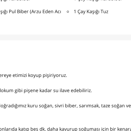
şığı Pul Biber (Arzu Eden Acı
1 Çay Kaşığı Tuz
reye etimizi koyup pişiriyoruz.
okum gibi pişene kadar su ilave edebiliriz.
p doğradığımız kuru soğan, sivri biber, sarımsak, taze soğan v
i onlarıda katıp beş dk. daha kavurup soğuması için bir kenar