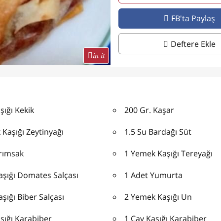
FB'ta Paylaş
Deftere Ekle
in it
şığı Kekik
200 Gr. Kaşar
Kaşığı Zeytinyağı
1.5 Su Bardağı Süt
arımsak
1 Yemek Kaşığı Tereyağı
Kaşığı Domates Salçası
1 Adet Yumurta
aşığı Biber Salçası
2 Yemek Kaşığı Un
şığı Karabiber
1 Çay Kaşığı Karabiber