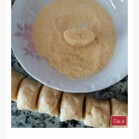
in it