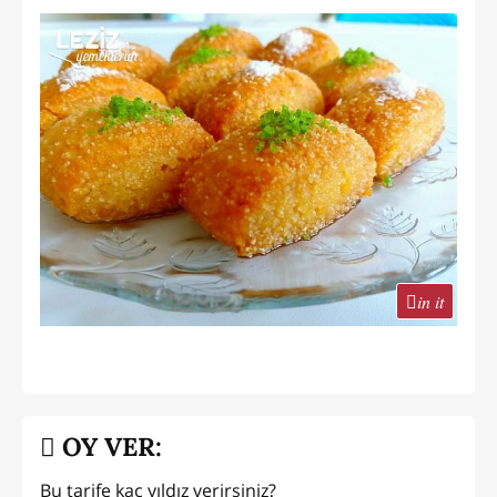
in it
OY VER:
Bu tarife kaç yıldız verirsiniz?