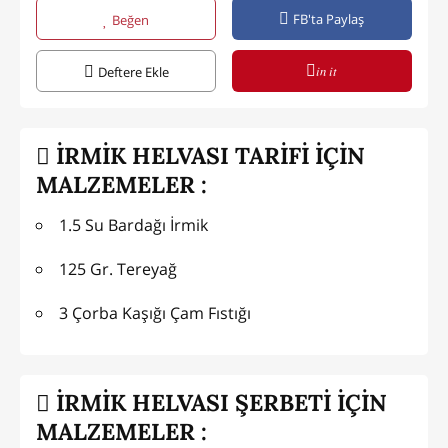
FB'ta Paylaş
Beğen
in it
Deftere Ekle
İRMİK HELVASI TARİFİ İÇİN
MALZEMELER :
1.5 Su Bardağı İrmik
125 Gr. Tereyağ
3 Çorba Kaşığı Çam Fıstığı
İRMİK HELVASI ŞERBETİ İÇİN
MALZEMELER :