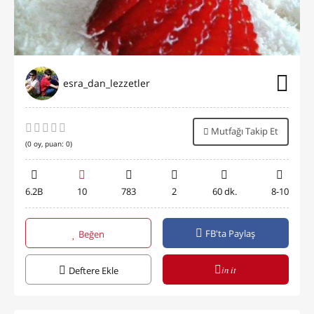
esra_dan_lezzetler
Mutfağı Takip Et
(
0
oy, puan:
0
)
6.2B
10
783
2
60 dk.
8-10
FB'ta Paylaş
Beğen
in it
Deftere Ekle