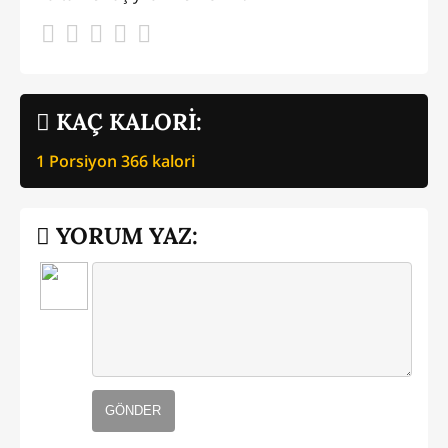
KAÇ KALORİ:
1 Porsiyon
366
kalori
YORUM YAZ:
GÖNDER