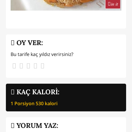
in it
OY VER:
Bu tarife kaç yıldız verirsiniz?
KAÇ KALORİ:
1 Porsiyon
530
kalori
YORUM YAZ: