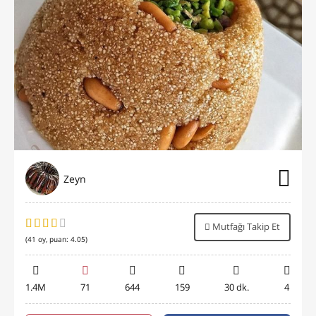
Zeyn
Mutfağı Takip Et
(
41
oy, puan:
4.05
)
1.4M
71
644
159
30 dk.
4