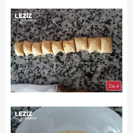
in it