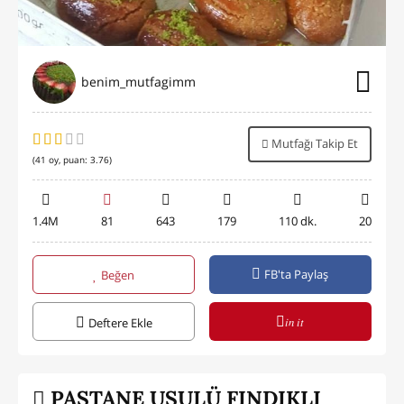
benim_mutfagimm
Mutfağı Takip Et
(
41
oy, puan:
3.76
)
1.4M
81
643
179
110 dk.
20
FB'ta Paylaş
Beğen
in it
Deftere Ekle
PASTANE USULÜ FINDIKLI