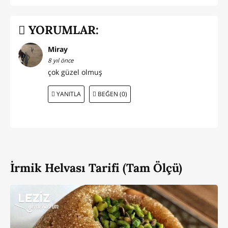
YORUMLAR:
Miray
8 yıl önce
çok güzel olmuş
YANITLA
BEĞEN (0)
İrmik Helvası Tarifi (Tam Ölçü)