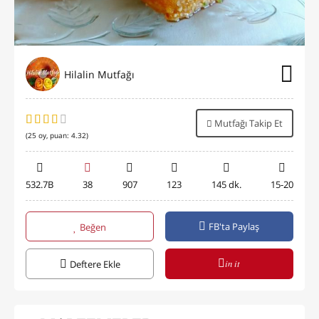
Hilalin Mutfağı
Mutfağı Takip Et
(
25
oy, puan:
4.32
)
532.7B
38
907
123
145 dk.
15-20
FB'ta Paylaş
Beğen
in it
Deftere Ekle