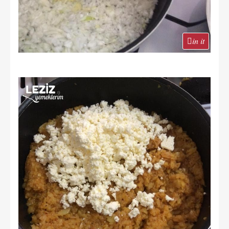
in it