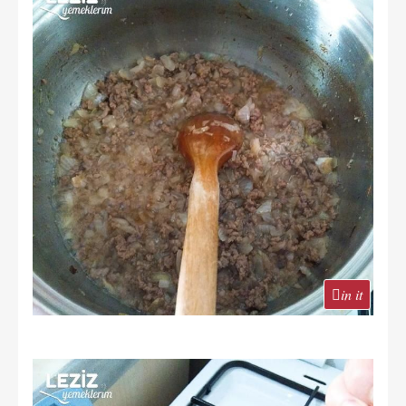
in it