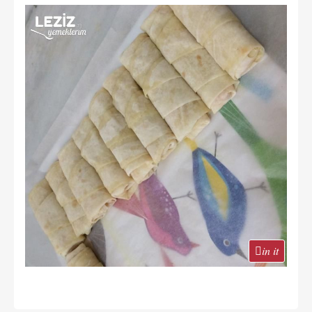
in it