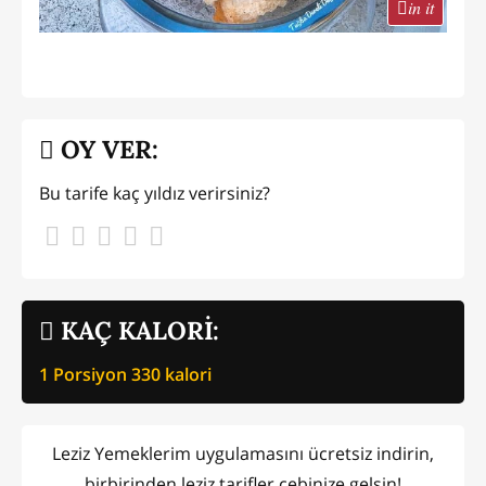
in it
OY VER:
Bu tarife kaç yıldız verirsiniz?
KAÇ KALORİ:
1 Porsiyon
330
kalori
Leziz Yemeklerim uygulamasını ücretsiz indirin,
birbirinden leziz tarifler cebinize gelsin!