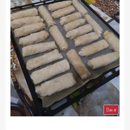
in it