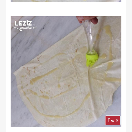
in it