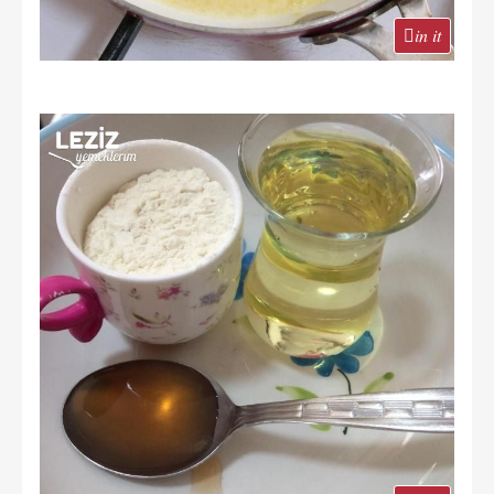
in it