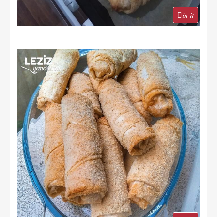
in it