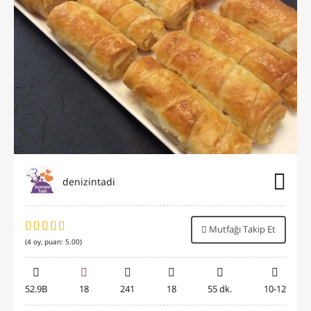
denizintadi
Mutfağı Takip Et
(
4
oy, puan:
5.00
)
52.9B
18
241
18
55 dk.
10-12