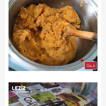
in it