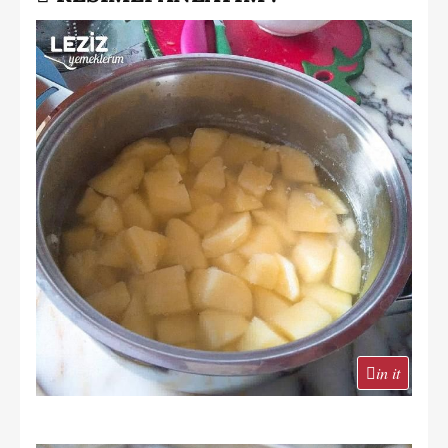
in it