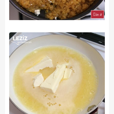
in it