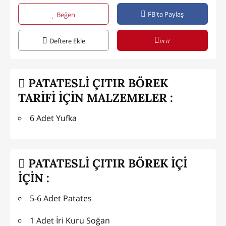
FB'ta Paylaş
Beğen
in it
Deftere Ekle
PATATESLİ ÇITIR BÖREK
TARİFİ İÇİN MALZEMELER :
6 Adet Yufka
PATATESLİ ÇITIR BÖREK İÇİ
İÇİN :
5-6 Adet Patates
1 Adet İri Kuru Soğan