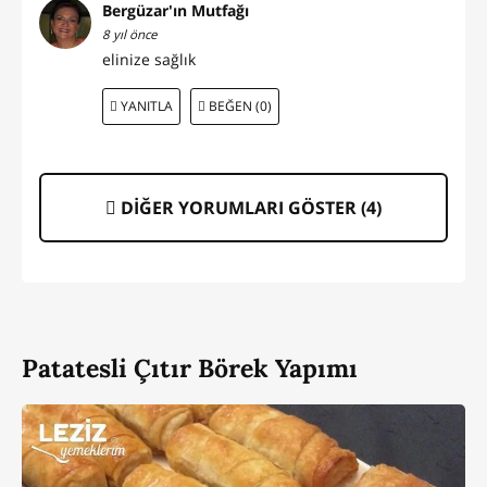
Bergüzar'ın Mutfağı
8 yıl önce
elinize sağlık
YANITLA
BEĞEN (0)
DİĞER YORUMLARI GÖSTER (
4
)
Patatesli Çıtır Börek Yapımı