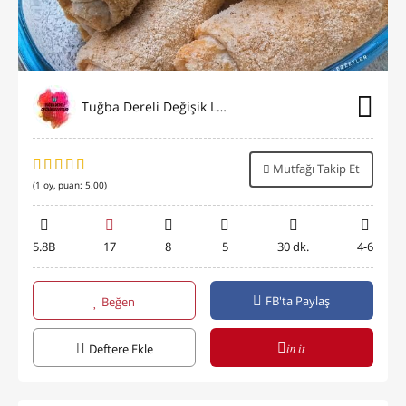
Tuğba Dereli Değişik Lezzetler
Mutfağı Takip Et
(
1
oy, puan:
5.00
)
5.8B
17
8
5
30 dk.
4-6
FB'ta Paylaş
Beğen
in it
Deftere Ekle