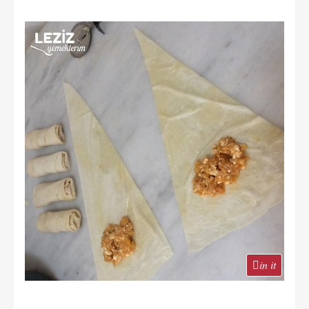
in it