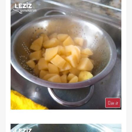
in it