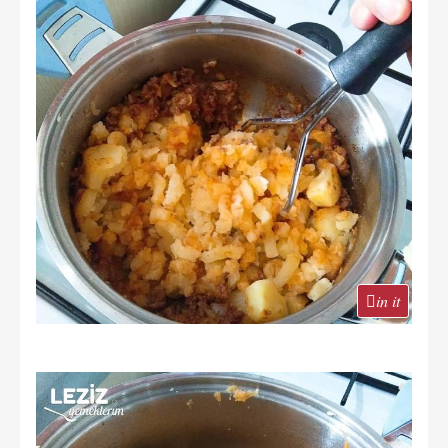
in it