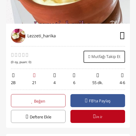
Lezzeti_harika
Mutfağı Takip Et
(
0
oy, puan:
0
)
2B
21
4
6
55 dk.
4-6
FB'ta Paylaş
Beğen
in it
Deftere Ekle