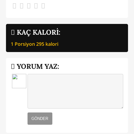
KAÇ KALORİ:
1 Porsiyon
295
kalori
YORUM YAZ:
GÖNDER