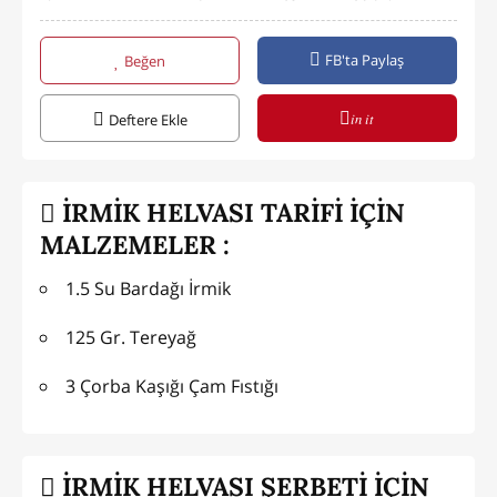
FB'ta Paylaş
Beğen
in it
Deftere Ekle
İRMİK HELVASI TARİFİ İÇİN
MALZEMELER :
1.5 Su Bardağı İrmik
125 Gr. Tereyağ
3 Çorba Kaşığı Çam Fıstığı
İRMİK HELVASI ŞERBETİ İÇİN