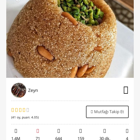
Zeyn
Mutfağı Takip Et
(
41
oy, puan:
4.05
)
1.4M
71
644
159
30 dk.
4