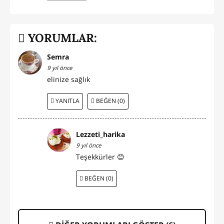
YORUMLAR:
Semra
9 yıl önce
elinize sağlık
YANITLA
BEĞEN (0)
Lezzeti_harika
9 yıl önce
Teşekkürler 😊
BEĞEN (0)