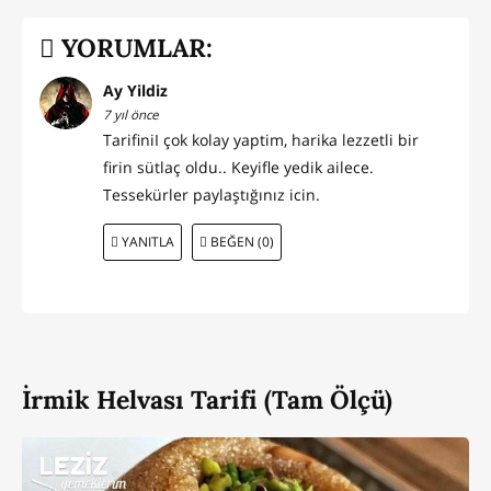
YORUMLAR:
Ay Yildiz
7 yıl önce
TarifiniI çok kolay yaptim, harika lezzetli bir
firin sütlaç oldu.. Keyifle yedik ailece.
Tessekürler paylaştığınız icin.
YANITLA
BEĞEN (0)
İrmik Helvası Tarifi (Tam Ölçü)