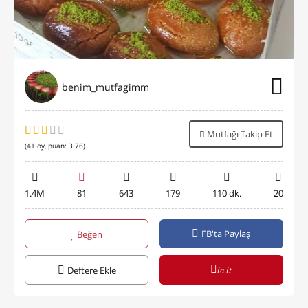
benim_mutfagimm
Mutfağı Takip Et
(
41
oy, puan:
3.76
)
1.4M
81
643
179
110 dk.
20
FB'ta Paylaş
Beğen
in it
Deftere Ekle