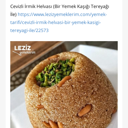
Cevizli İrmik Helvası (Bir Yemek Kaşığı Tereyağı
İle)
https://www.lezizyemeklerim.com/yemek-
tarifi/cevizli-irmik-helvasi-bir-yemek-kasigi-
tereyagi-ile/22573