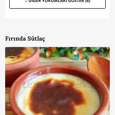
DİĞER YORUMLARI GÖSTER (
6
)
Fırında Sütlaç