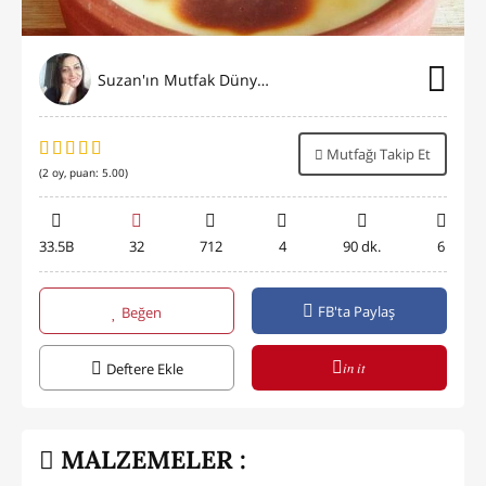
Suzan'ın Mutfak Dünyası
Mutfağı Takip Et
(
2
oy, puan:
5.00
)
33.5B
32
712
4
90 dk.
6
FB'ta Paylaş
Beğen
in it
Deftere Ekle
MALZEMELER :