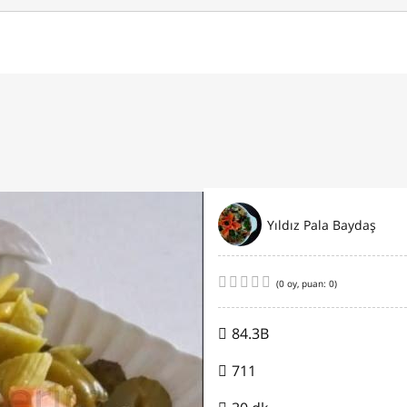
Yıldız Pala Baydaş
(
0
oy, puan:
0
)
84.3B
711