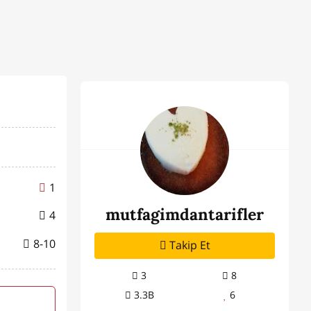
1
mutfagimdantarifler
4
8-10
Takip Et
3
8
3.3B
6