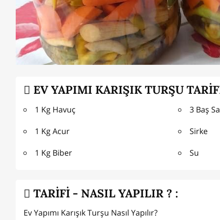
EV YAPIMI KARIŞIK TURŞU TARİF
1 Kg Havuç
3 Baş S
1 Kg Acur
Sirke
1 Kg Biber
Su
TARİFİ - NASIL YAPILIR ? :
Ev Yapımı Karışık Turşu Nasıl Yapılır?