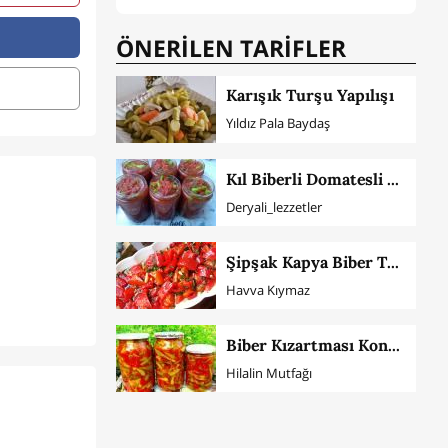
ÖNERİLEN TARİFLER
Karışık Turşu Yapılışı
Yıldız Pala Baydaş
Kıl Biberli Domatesli Acılı Sos
Deryali_lezzetler
Şipşak Kapya Biber Turşusu (Haşlayarak)
Havva Kıymaz
Biber Kızartması Konservesi
Hilalin Mutfağı