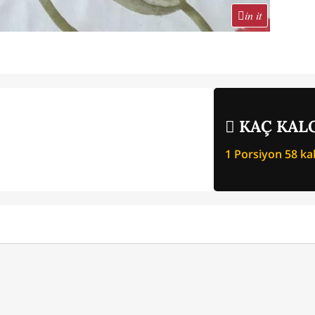
in it
KAÇ KALO
1 Porsiyon
58
kal