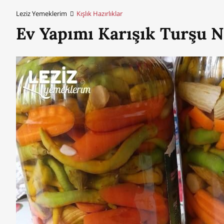
Leziz Yemeklerim
Kışlık Hazırlıklar
Ev Yapımı Karışık Turşu Na