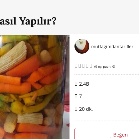
sıl Yapılır?
mutfagimdantarifler
(
0
oy, puan:
0
)
2.4B
7
20 dk.
Beğen