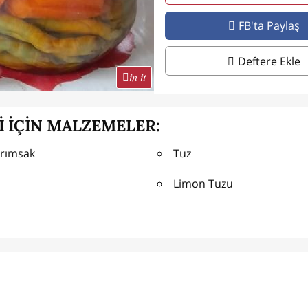
FB'ta Paylaş
Deftere Ekle
in it
İ İÇİN MALZEMELER:
arımsak
Tuz
Limon Tuzu