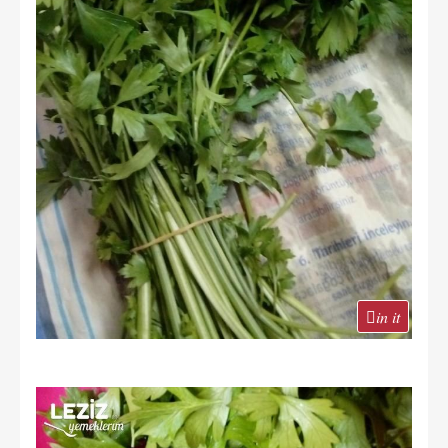
in it