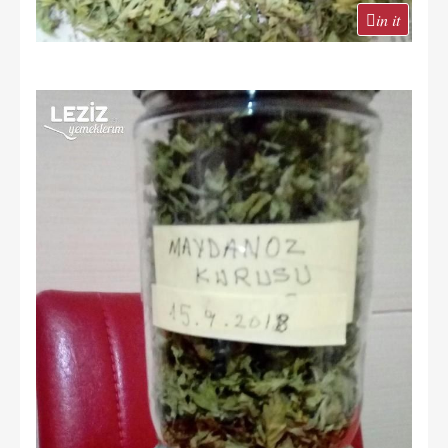
in it