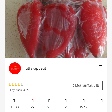
mutfakappetit
Mutfağı Takip Et
(
4
oy, puan:
4.25
)
113.3B
27
585
2
15 dk.
3