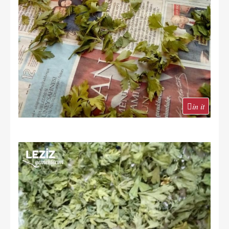
in it