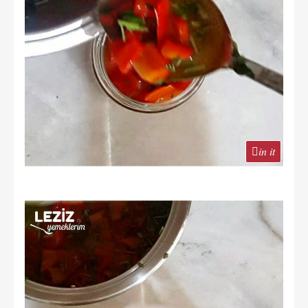
in it