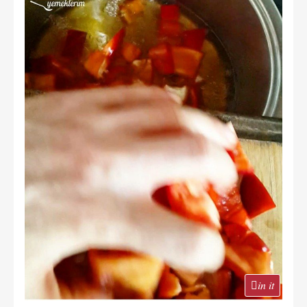
in it