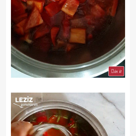
in it