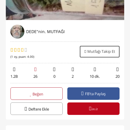
DEDE"nin. MUTFAĞI
Mutfağı Takip Et
(
1
oy, puan:
4.00
)
1.2B
26
0
2
10 dk.
20
FB'ta Paylaş
Beğen
in it
Deftere Ekle