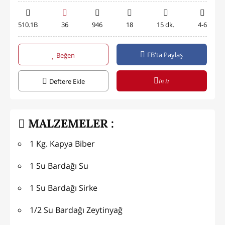
510.1B
36
946
18
15 dk.
4-6
FB'ta Paylaş
Beğen
in it
Deftere Ekle
MALZEMELER :
1 Kg. Kapya Biber
1 Su Bardağı Su
1 Su Bardağı Sirke
1/2 Su Bardağı Zeytinyağ