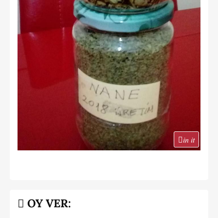
in it
OY VER: