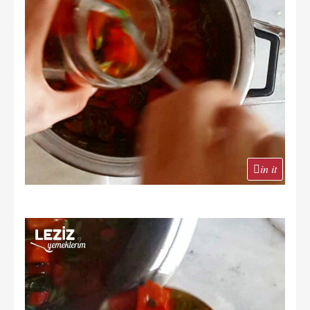
in it