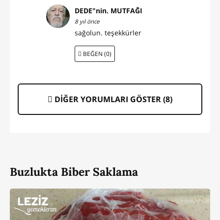
DEDE"nin. MUTFAĞI
8 yıl önce
sağolun. teşekkürler
BEĞEN (0)
DİĞER YORUMLARI GÖSTER (
8
)
Buzlukta Biber Saklama