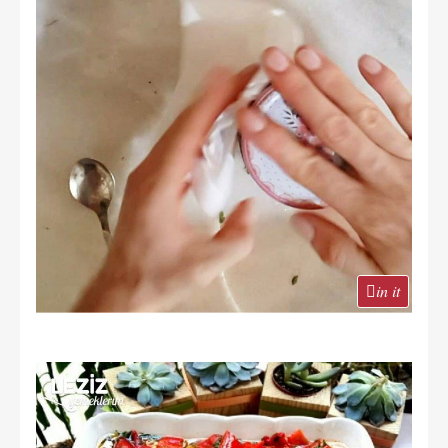
in it