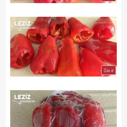
in it