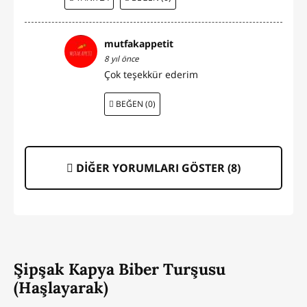
mutfakappetit
8 yıl önce
Çok teşekkür ederim
BEĞEN (0)
DİĞER YORUMLARI GÖSTER (
8
)
Şipşak Kapya Biber Turşusu
(Haşlayarak)