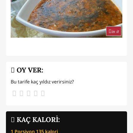
in it
OY VER:
Bu tarife kaç yıldız verirsiniz?
KAÇ KALORİ:
1 Porsiyon
135
kalori