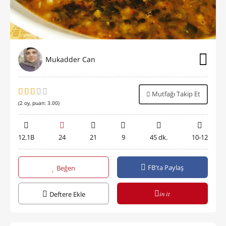
Mukadder Can
Mutfağı Takip Et
(
2
oy, puan:
3.00
)
12.1B
24
21
9
45 dk.
10-12
FB'ta Paylaş
Beğen
in it
Deftere Ekle