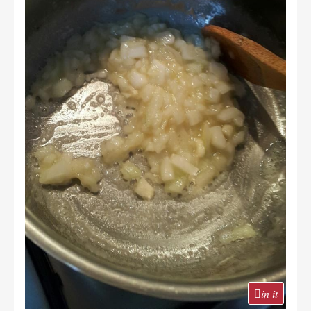
in it