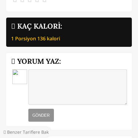
KAÇ KALORİ:
1 Porsiyon
136
kalori
YORUM YAZ:
GÖNDER
Benzer Tariflere Bak