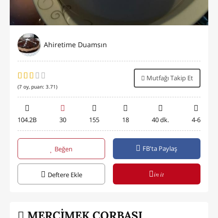
Ahiretime Duamsın
Mutfağı Takip Et
(
7
oy, puan:
3.71
)
104.2B
30
155
18
40 dk.
4-6
FB'ta Paylaş
Beğen
in it
Deftere Ekle
MERCİMEK ÇORBASI