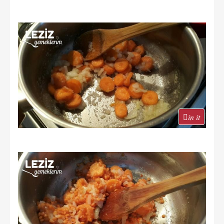
in it