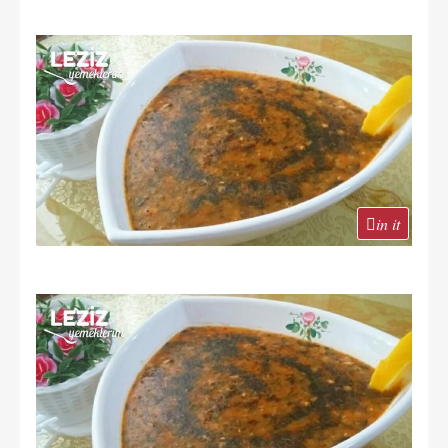
in it