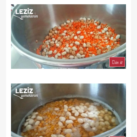
in it