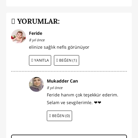
YORUMLAR:
Feride
8 yıl önce
elinize sağlık nefis görünüyor
YANITLA
BEĞEN (1)
Mukadder Can
8 yıl önce
Feride hanım çok teşekkür ederim.
Selam ve sevgilerimle. ❤❤
BEĞEN (0)