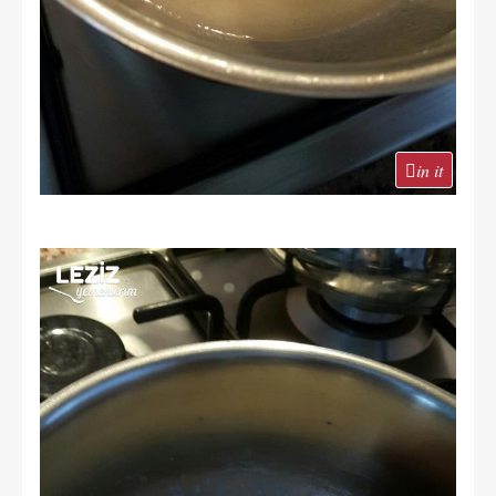
in it