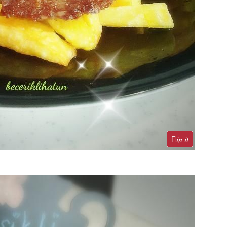
in it