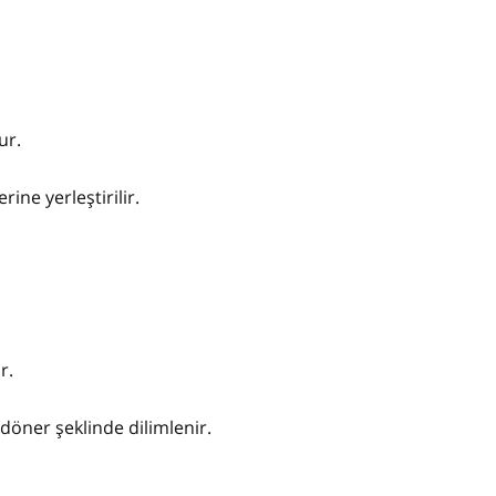
lur.
ine yerleştirilir.
ur.
döner şeklinde dilimlenir.