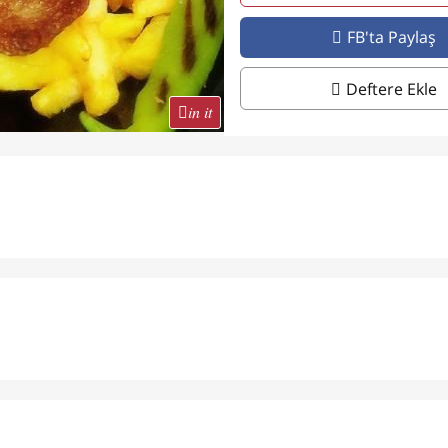
FB'ta Paylaş
Deftere Ekle
in it