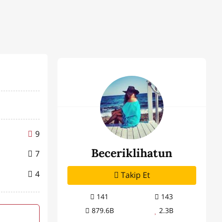
9
Beceriklihatun
7
4
Takip Et
141
143
879.6B
2.3B