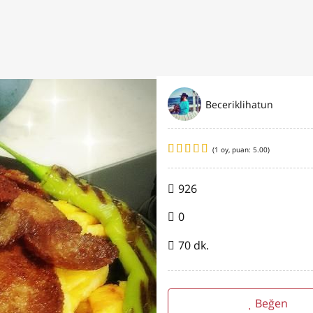
Beceriklihatun
(
1
oy, puan:
5.00
)
926
0
70 dk.
Beğen