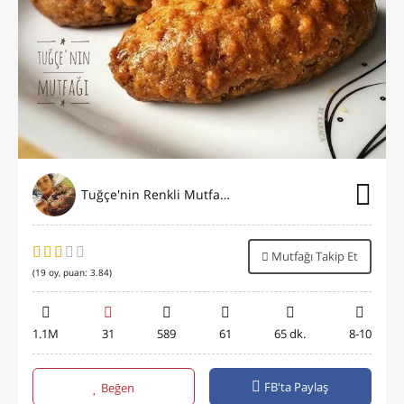
Tuğçe'nin Renkli Mutfağı⭐️
Mutfağı Takip Et
(
19
oy, puan:
3.84
)
1.1M
31
589
61
65 dk.
8-10
FB'ta Paylaş
Beğen