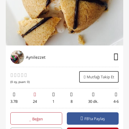
Aynilezzet
Mutfağı Takip Et
(
0
oy, puan:
0
)
3.7B
24
1
8
30 dk.
4-6
FB'ta Paylaş
Beğen