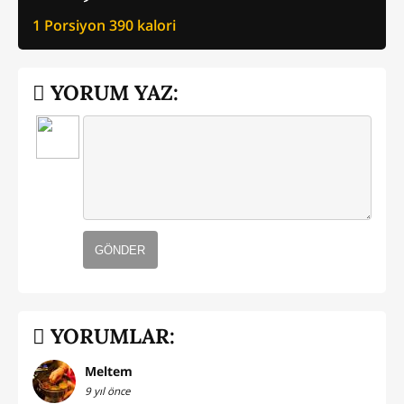
1 Porsiyon
390
kalori
YORUM YAZ:
GÖNDER
YORUMLAR:
Meltem
9 yıl önce