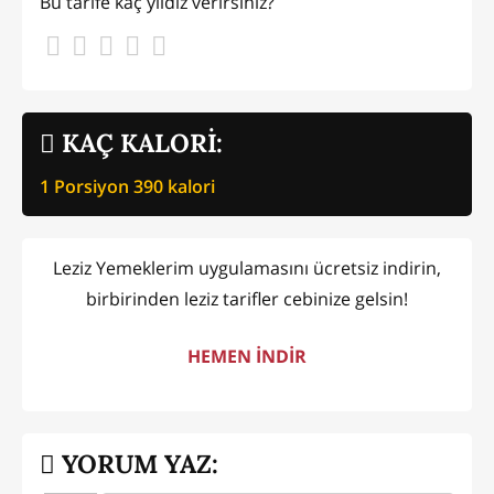
Bu tarife kaç yıldız verirsiniz?
KAÇ KALORİ:
1 Porsiyon
390
kalori
Leziz Yemeklerim uygulamasını ücretsiz indirin,
birbirinden leziz tarifler cebinize gelsin!
HEMEN İNDİR
YORUM YAZ: