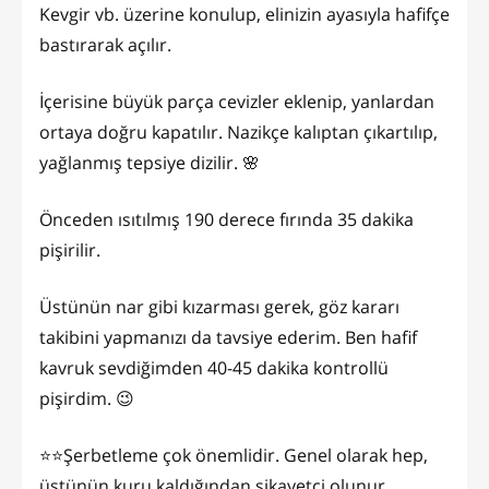
Kevgir vb. üzerine konulup, elinizin ayasıyla hafifçe
bastırarak açılır.
İçerisine büyük parça cevizler eklenip, yanlardan
ortaya doğru kapatılır. Nazikçe kalıptan çıkartılıp,
yağlanmış tepsiye dizilir. 🌸
Önceden ısıtılmış 190 derece fırında 35 dakika
pişirilir.
Üstünün nar gibi kızarması gerek, göz kararı
takibini yapmanızı da tavsiye ederim. Ben hafif
kavruk sevdiğimden 40-45 dakika kontrollü
pişirdim. 😉
⭐️⭐️Şerbetleme çok önemlidir. Genel olarak hep,
üstünün kuru kaldığından şikayetçi olunur.