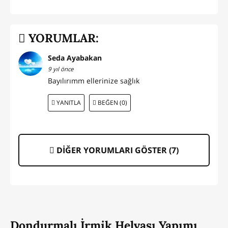
YORUMLAR:
Seda Ayabakan
9 yıl önce
Bayılırımm ellerinize sağlık
YANITLA
BEĞEN (0)
DİĞER YORUMLARI GÖSTER (
7
)
Dondurmalı İrmik Helvası Yapımı