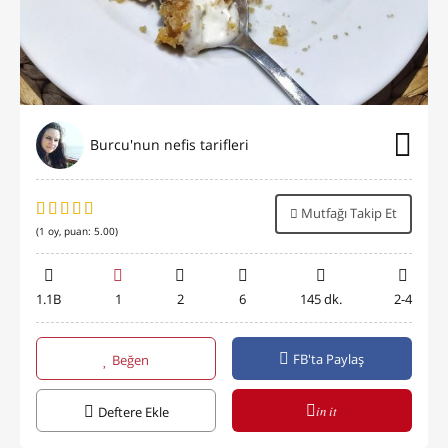
Burcu'nun nefis tarifleri
Mutfağı Takip Et
(
1
oy, puan:
5.00
)
1.1B
1
2
6
145 dk.
2-4
FB'ta Paylaş
Beğen
in it
Deftere Ekle