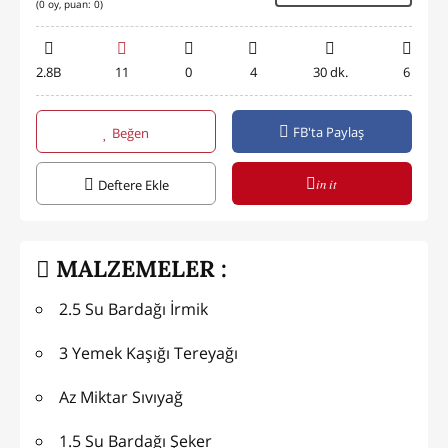
(
0
oy, puan:
0
)
2.8B
11
0
4
30 dk.
6
FB'ta Paylaş
Beğen
in it
Deftere Ekle
MALZEMELER :
2.5 Su Bardağı İrmik
3 Yemek Kaşığı Tereyağı
Az Miktar Sıvıyağ
1.5 Su Bardağı Şeker