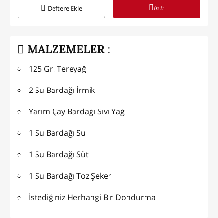
in it
Deftere Ekle
MALZEMELER :
125 Gr. Tereyağ
2 Su Bardağı İrmik
Yarım Çay Bardağı Sıvı Yağ
1 Su Bardağı Su
1 Su Bardağı Süt
1 Su Bardağı Toz Şeker
İstediğiniz Herhangi Bir Dondurma