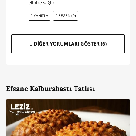
elinize sağlık
YANITLA
BEĞEN (0)
DİĞER YORUMLARI GÖSTER (
6
)
Efsane Kalburabastı Tatlısı