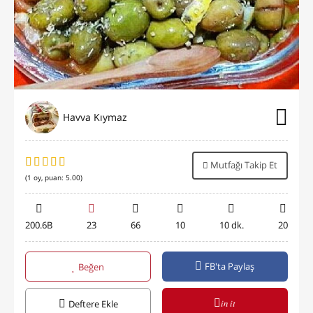
Havva Kıymaz
Mutfağı Takip Et
(
1
oy, puan:
5.00
)
200.6B
23
66
10
10 dk.
20
FB'ta Paylaş
Beğen
in it
Deftere Ekle