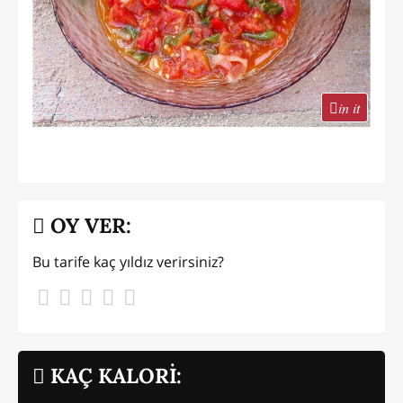
in it
OY VER:
Bu tarife kaç yıldız verirsiniz?
KAÇ KALORİ: