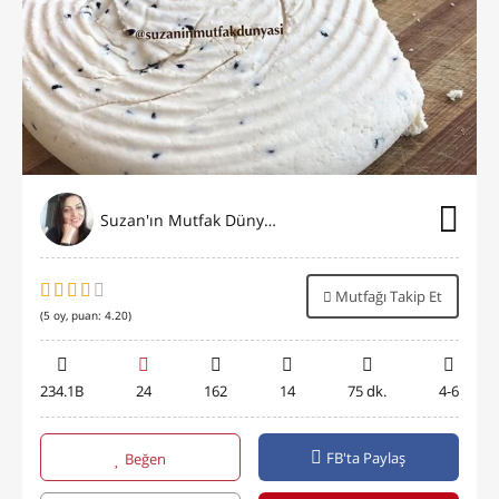
Suzan'ın Mutfak Dünyası
Mutfağı Takip Et
(
5
oy, puan:
4.20
)
234.1B
24
162
14
75 dk.
4-6
FB'ta Paylaş
Beğen