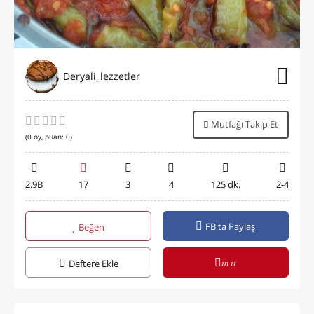
Deryali_lezzetler
Mutfağı Takip Et
(
0
oy, puan:
0
)
2.9B
17
3
4
125 dk.
2-4
FB'ta Paylaş
Beğen
in it
Deftere Ekle