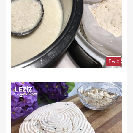
in it