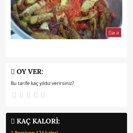
in it
OY VER:
Bu tarife kaç yıldız verirsiniz?
KAÇ KALORİ:
1 Porsiyon
124
kalori