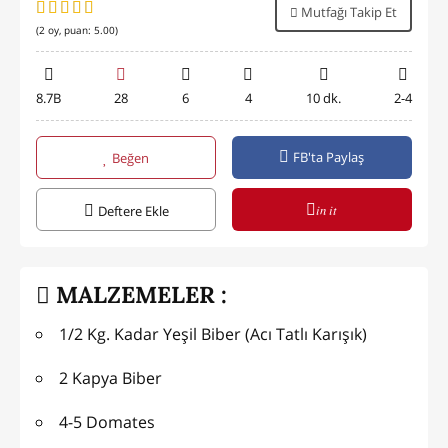
Mutfağı Takip Et
(
2
oy, puan:
5.00
)
8.7B
28
6
4
10 dk.
2-4
FB'ta Paylaş
Beğen
in it
Deftere Ekle
MALZEMELER :
1/2 Kg. Kadar Yeşil Biber (Acı Tatlı Karışık)
2 Kapya Biber
4-5 Domates