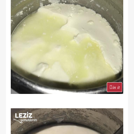
in it