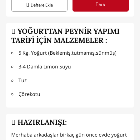
in it
Deftere Ekle
YOĞURTTAN PEYNİR YAPIMI
TARİFİ İÇİN MALZEMELER :
5 Kg. Yoğurt (Beklemiş,tutmamış,sünmüş)
3-4 Damla Limon Suyu
Tuz
Çörekotu
HAZIRLANIŞI:
Merhaba arkadaşlar birkaç gün önce evde yoğurt