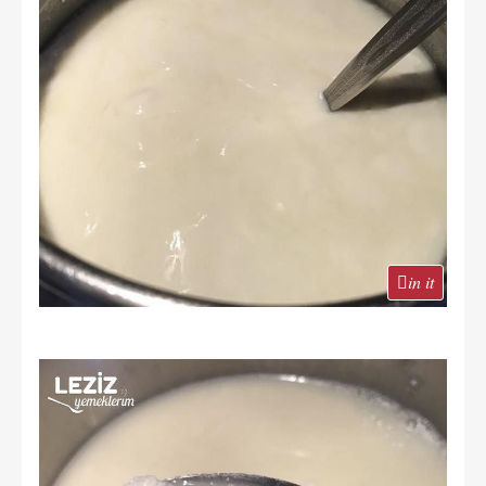
in it