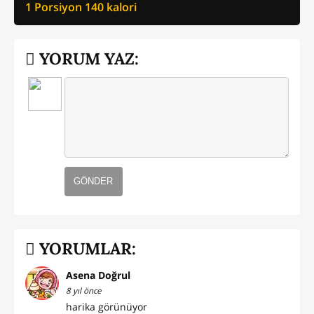
1 Porsiyon
140
kalori
YORUM YAZ:
GÖNDER
YORUMLAR:
Asena Doğrul
8 yıl önce
harika görünüyor