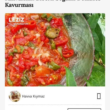
Kavurması
Havva Kıymaz