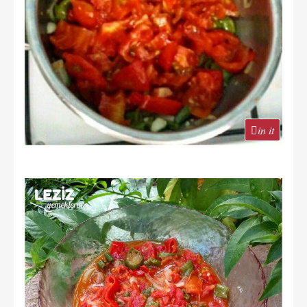
in it