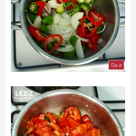
in it