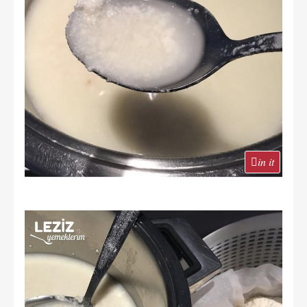
in it