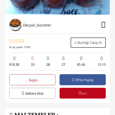
Deryali_lezzetler
Mutfağı Takip Et
(
6
oy, puan:
5.00
)
818.3B
33
2B
27
85 dk.
12-15
FB'ta Paylaş
Beğen
in it
Deftere Ekle
MALZEMELER :