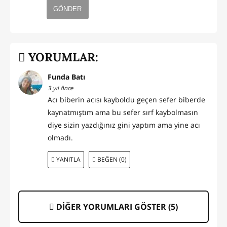
GÖNDER
YORUMLAR:
Funda Batı
3 yıl önce
Acı biberin acısı kayboldu geçen sefer biberde
kaynatmıştım ama bu sefer sırf kaybolmasın
diye sizin yazdığınız gini yaptım ama yine acı
olmadı.
YANITLA
BEĞEN (0)
DİĞER YORUMLARI GÖSTER (
5
)