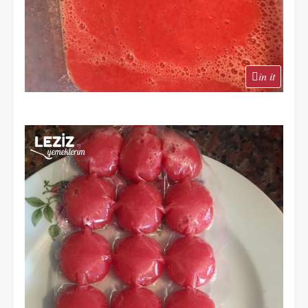
in it