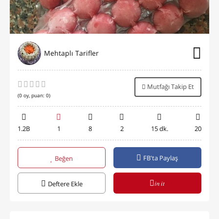
Mehtaplı Tarifler
Mutfağı Takip Et
(
0
oy, puan:
0
)
1.2B
1
8
2
15 dk.
20
FB'ta Paylaş
Beğen
in it
Deftere Ekle