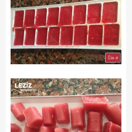
in it