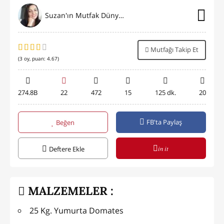
Suzan'ın Mutfak Dünyası
Mutfağı Takip Et
(
3
oy, puan:
4.67
)
274.8B
22
472
15
125 dk.
20
FB'ta Paylaş
Beğen
in it
Deftere Ekle
MALZEMELER :
25 Kg. Yumurta Domates