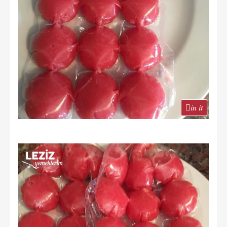
in it