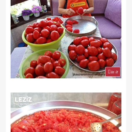
in it