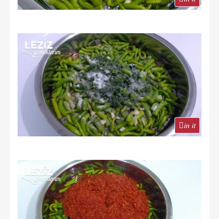
in it