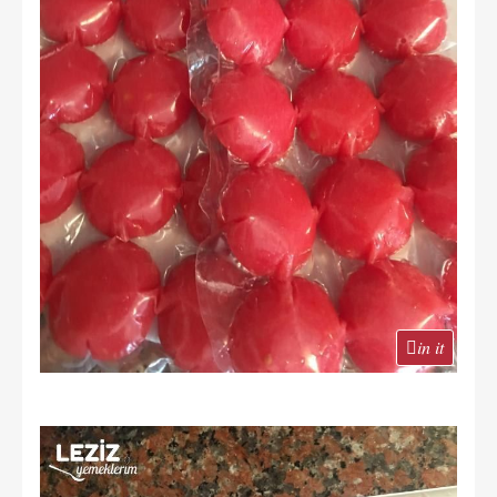
in it