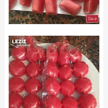
in it