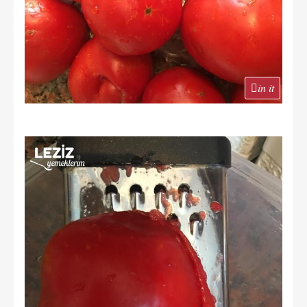
in it