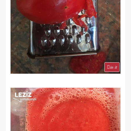
in it