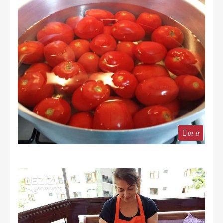
in it