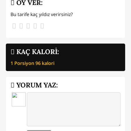
OY VER:
Bu tarife kaç yıldız verirsiniz?
KAÇ KALORİ:
1 Porsiyon
96
kalori
YORUM YAZ: