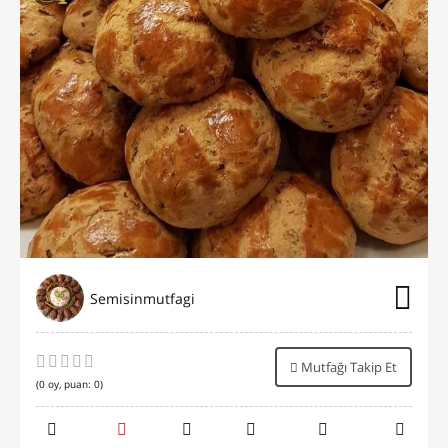
Semisinmutfagi
Mutfağı Takip Et
(
0
oy, puan:
0
)