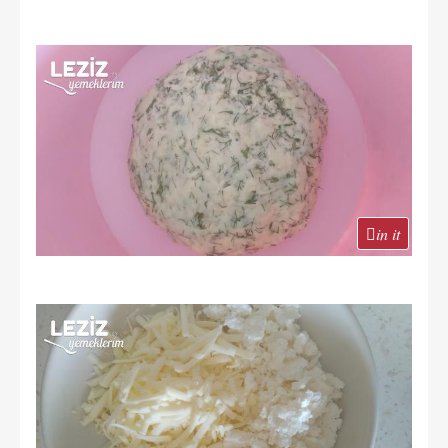
in it