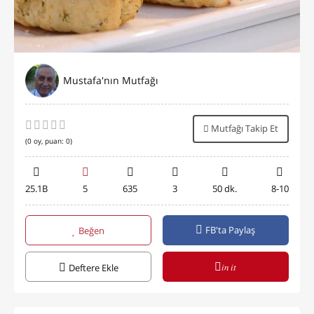
Mustafa'nın Mutfağı
Mutfağı Takip Et
(
0
oy, puan:
0
)
25.1B
5
635
3
50 dk.
8-10
FB'ta Paylaş
Beğen
in it
Deftere Ekle