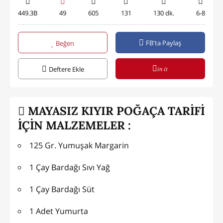
449.3B
49
605
131
130 dk.
6-8
FB'ta Paylaş
Beğen
in it
Deftere Ekle
MAYASIZ KIYIR POĞAÇA TARİFİ
İÇİN MALZEMELER :
125 Gr. Yumuşak Margarin
1 Çay Bardağı Sıvı Yağ
1 Çay Bardağı Süt
1 Adet Yumurta