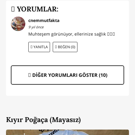
YORUMLAR:
cnemmutfakta
9 yıl önce
Muhteşem görünüyor, ellerinize sağlık 👍🏻🍀
YANITLA
BEĞEN (0)
DİĞER YORUMLARI GÖSTER (
10
)
Kıyır Poğaça (Mayasız)