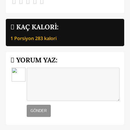
KAÇ KALORİ:
1 Porsiyon
283
kalori
YORUM YAZ:
GÖNDER