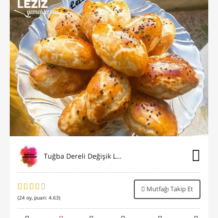
Tuğba Dereli Değişik Lezzetler
Mutfağı Takip Et
(
24
oy, puan:
4.63
)