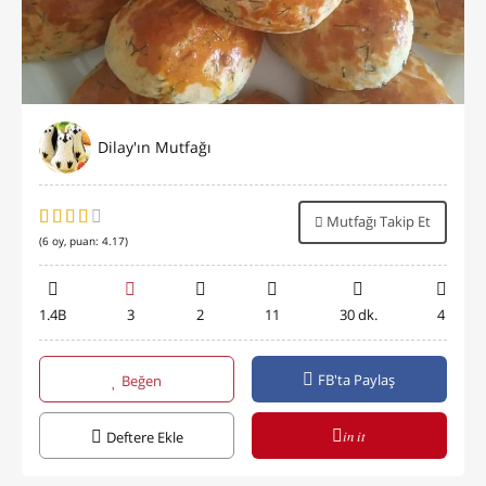
Dilay'ın Mutfağı
Mutfağı Takip Et
(
6
oy, puan:
4.17
)
1.4B
3
2
11
30 dk.
4
FB'ta Paylaş
Beğen
in it
Deftere Ekle