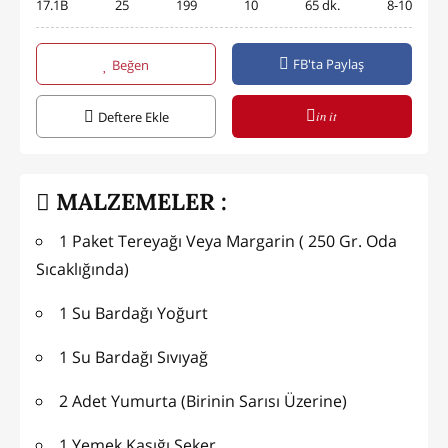
17.1B
25
199
10
65 dk.
8-10
FB'ta Paylaş
Beğen
in it
Deftere Ekle
MALZEMELER :
1 Paket Tereyağı Veya Margarin ( 250 Gr. Oda
Sıcaklığında)
1 Su Bardağı Yoğurt
1 Su Bardağı Sıvıyağ
2 Adet Yumurta (Birinin Sarısı Üzerine)
1 Yemek Kaşığı Şeker