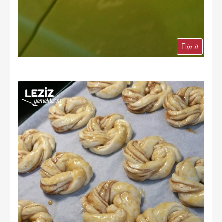
in it