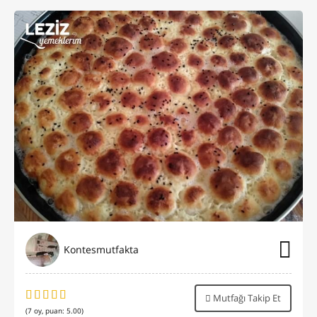
Kontesmutfakta
Mutfağı Takip Et
(
7
oy, puan:
5.00
)