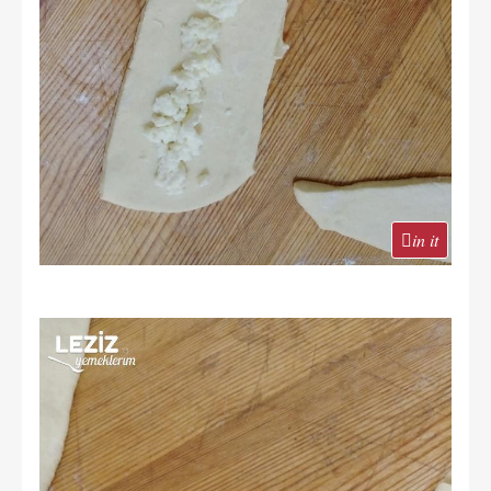
in it