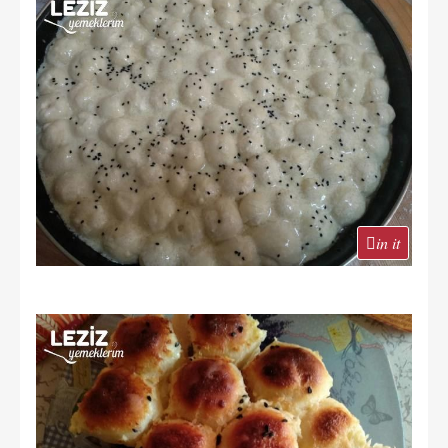
in it