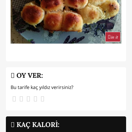
in it
OY VER:
Bu tarife kaç yıldız verirsiniz?
KAÇ KALORİ: