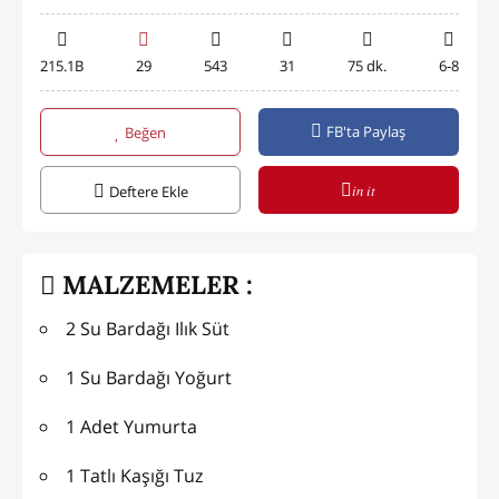
215.1B
29
543
31
75 dk.
6-8
FB'ta Paylaş
Beğen
in it
Deftere Ekle
MALZEMELER :
2 Su Bardağı Ilık Süt
1 Su Bardağı Yoğurt
1 Adet Yumurta
1 Tatlı Kaşığı Tuz