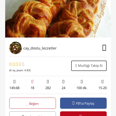
cay_dostu_lezzetler
Mutfağı Takip Et
(
6
oy, puan:
4.83
)
149.6B
18
282
24
100 dk.
15-20
FB'ta Paylaş
Beğen