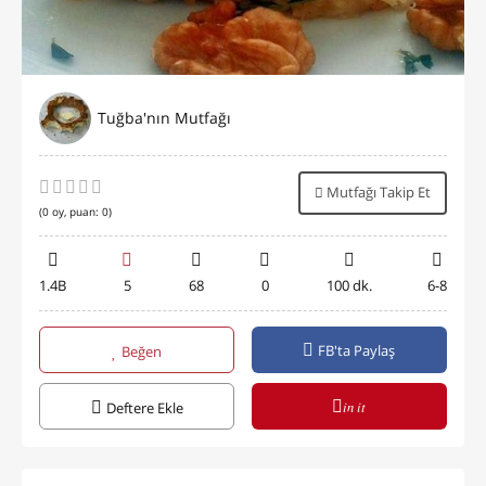
Tuğba'nın Mutfağı
Mutfağı Takip Et
(
0
oy, puan:
0
)
1.4B
5
68
0
100 dk.
6-8
FB'ta Paylaş
Beğen
in it
Deftere Ekle