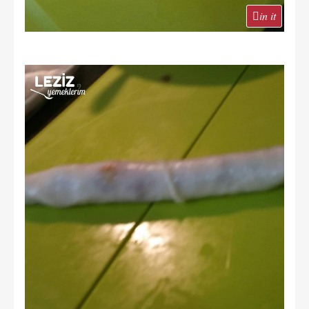
in it