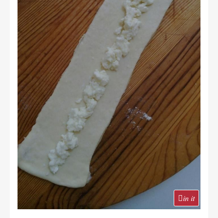
in it