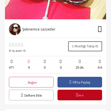
Şebnemce Lezzetler
Mutfağı Takip Et
(
0
oy, puan:
0
)
471
9
0
0
20 dk.
4-6
FB'ta Paylaş
Beğen
in it
Deftere Ekle