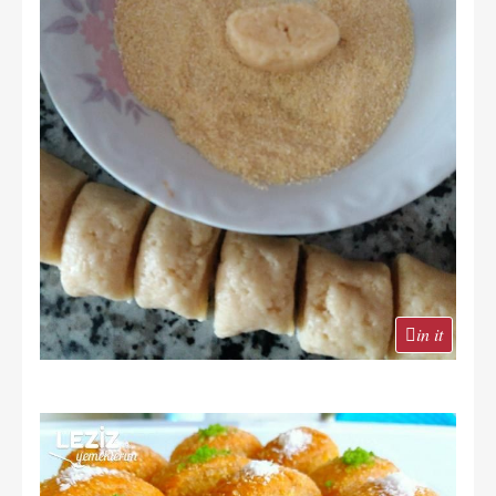
in it