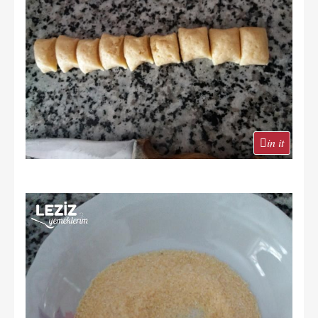
in it