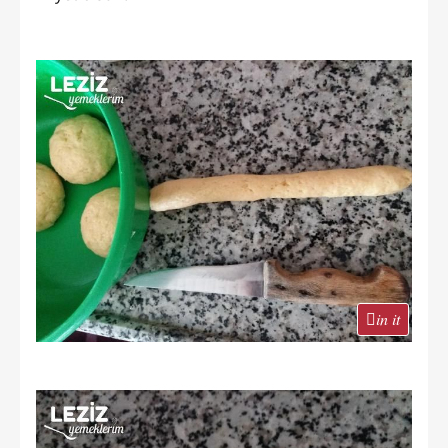
in it