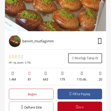
benim_mutfagimm
Mutfağı Takip Et
(
41
oy, puan:
3.76
)
1.4M
81
643
179
110 dk.
20
FB'ta Paylaş
Beğen
in it
Deftere Ekle