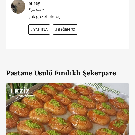
Miray
8 yıl önce
çok güzel olmuş
YANITLA
BEĞEN (0)
Pastane Usulü Fındıklı Şekerpare