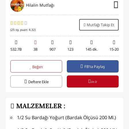
Hilalin Mutfağı
Mutfağı Takip Et
(
25
oy, puan:
4.32
)
532.7B
38
907
123
145 dk.
15-20
FB'ta Paylaş
Beğen
in it
Deftere Ekle
MALZEMELER :
1/2 Su Bardağı Yoğurt (Bardak Ölçüsü 200 Ml.)