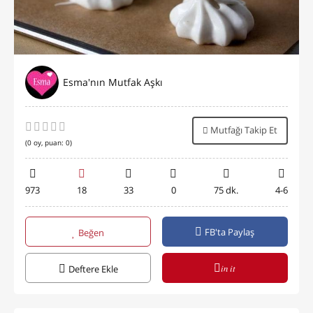
Esma'nın Mutfak Aşkı
Mutfağı Takip Et
(
0
oy, puan:
0
)
973
18
33
0
75 dk.
4-6
FB'ta Paylaş
Beğen
in it
Deftere Ekle