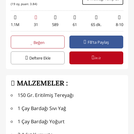
(
19
oy, puan:
3.84
)
1.1M
31
589
61
65 dk.
8-10
FB'ta Paylaş
Beğen
in it
Deftere Ekle
MALZEMELER :
150 Gr. Eritilmiş Tereyağı
1 Çay Bardağı Sıvı Yağ
1 Çay Bardağı Yoğurt