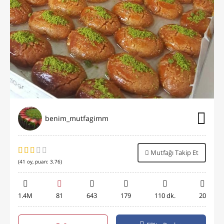
benim_mutfagimm
Mutfağı Takip Et
(
41
oy, puan:
3.76
)
1.4M
81
643
179
110 dk.
20