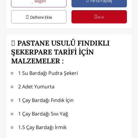
FB'ta Paylaş
Beğen
in it
Deftere Ekle
PASTANE USULÜ FINDIKLI
ŞEKERPARE TARİFİ İÇİN
MALZEMELER :
1 Su Bardağı Pudra Şekeri
2 Adet Yumurta
1 Çay Bardağı Fındık İçin
1 Çay Bardağı Sıvı Yağ
1.5 Çay Bardağı İrmik