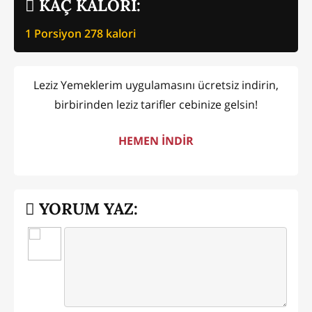
KAÇ KALORİ:
1 Porsiyon
278
kalori
Leziz Yemeklerim uygulamasını ücretsiz indirin,
birbirinden leziz tarifler cebinize gelsin!
HEMEN İNDİR
YORUM YAZ: