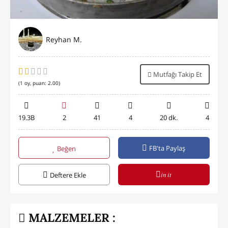
Reyhan M.
Mutfağı Takip Et
(
1
oy, puan:
2.00
)
19.3B
2
41
4
20 dk.
4
FB'ta Paylaş
Beğen
in it
Deftere Ekle
MALZEMELER :