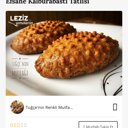
Efsane Kalburabastı Tatlısı
Tuğçe'nin Renkli Mutfağı⭐️
Mutfağı Takip Et