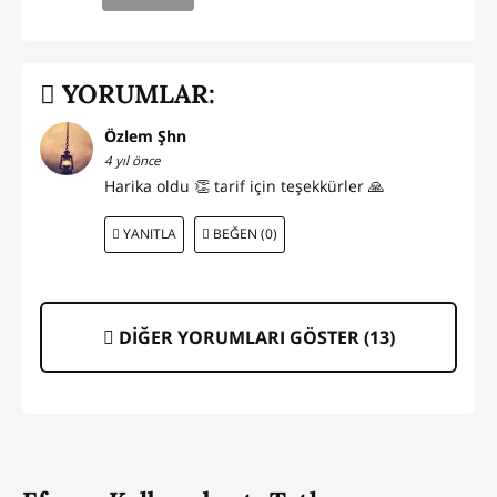
YORUMLAR:
Özlem Şhn
4 yıl önce
Harika oldu 👏 tarif için teşekkürler 🙏
YANITLA
BEĞEN (0)
DİĞER YORUMLARI GÖSTER (
13
)