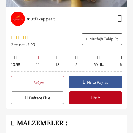
mutfakappetit
Mutfağı Takip Et
(
1
oy, puan:
5.00
)
10.5B
11
18
5
60 dk.
6
FB'ta Paylaş
Beğen
in it
Deftere Ekle
MALZEMELER :