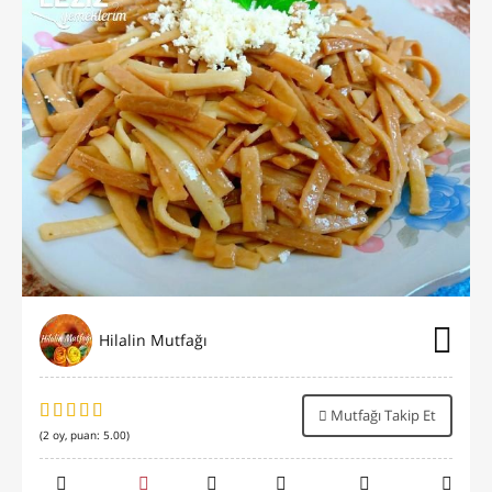
Hilalin Mutfağı
Mutfağı Takip Et
(
2
oy, puan:
5.00
)