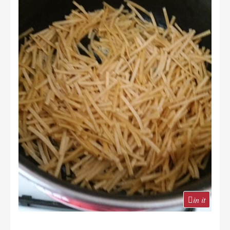
in it