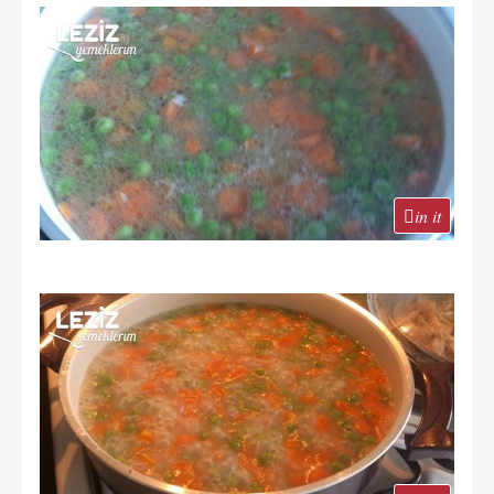
in it