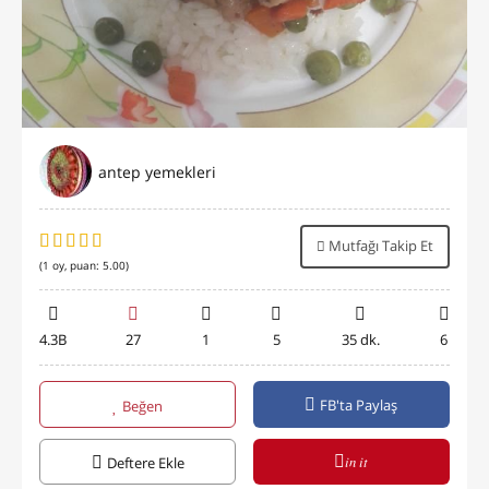
antep yemekleri
Mutfağı Takip Et
(
1
oy, puan:
5.00
)
4.3B
27
1
5
35 dk.
6
FB'ta Paylaş
Beğen
in it
Deftere Ekle