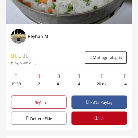
Reyhan M.
Mutfağı Takip Et
(
1
oy, puan:
2.00
)
19.3B
2
41
4
20 dk.
4
FB'ta Paylaş
Beğen
in it
Deftere Ekle