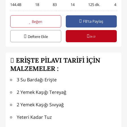
144.4B
18
83
14
125 dk.
4
FB'ta Paylaş
Beğen
in it
Deftere Ekle
ERİŞTE PİLAVI TARİFİ İÇİN
MALZEMELER :
3 Su Bardağı Erişte
2 Yemek Kaşığı Tereyağ
2 Yemek Kaşığı Sıvıyağ
Yeteri Kadar Tuz