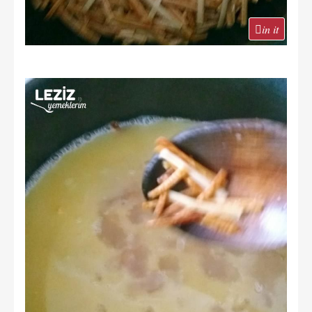
in it