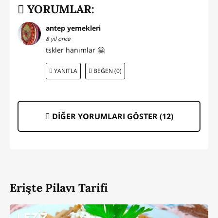
YORUMLAR:
antep yemekleri
8 yıl önce
tskler hanimlar 🤗
YANITLA
BEĞEN (0)
DİĞER YORUMLARI GÖSTER (
12
)
Erişte Pilavı Tarifi