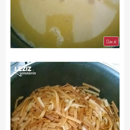
in it