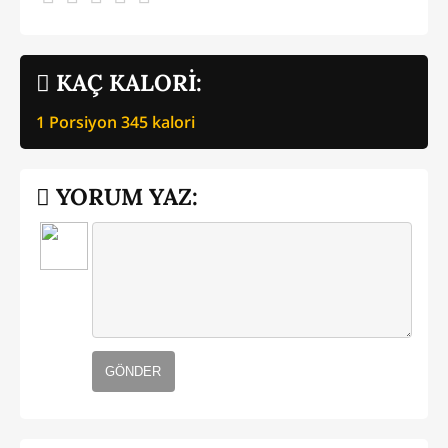
KAÇ KALORİ:
1 Porsiyon
345
kalori
YORUM YAZ:
GÖNDER