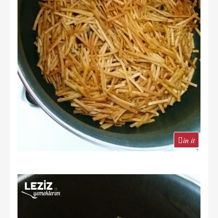
in it